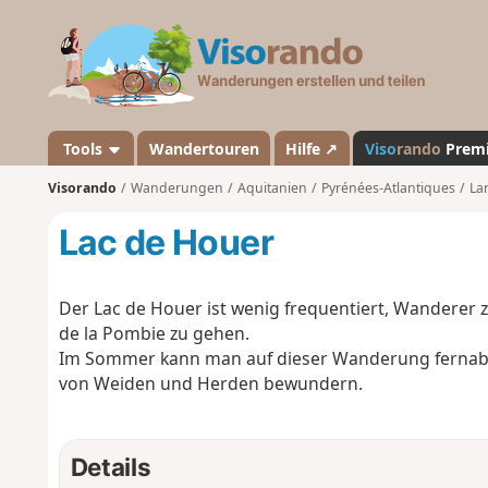
V
i
s
o
r
a
Tools
Wandertouren
Hilfe ↗
Viso
rando
Prem
n
Visorando
Wanderungen
Aquitanien
Pyrénées-Atlantiques
La
d
o
Lac de Houer
Der Lac de Houer ist wenig frequentiert, Wanderer z
de la Pombie zu gehen.
Im Sommer kann man auf dieser Wanderung fernab 
von Weiden und Herden bewundern.
Details