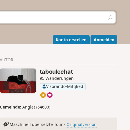
S
u
c
h
e
Konto erstellen
Anmelden
n
AUTOR
taboulechat
95 Wanderungen
Visorando-Mitglied
Gemeinde:
Anglet (64600)
Maschinell übersetzte Tour -
Originalversion