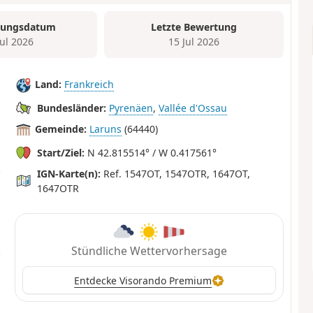
tungsdatum
Letzte Bewertung
Jul 2026
15 Jul 2026
Land:
Frankreich
Bundesländer:
Pyrenäen
,
Vallée d'Ossau‎
Gemeinde:
Laruns
(64440)
Start/Ziel:
N 42.815514° / W 0.417561°
IGN-Karte(n):
Ref. 1547OT, 1547OTR, 1647OT,
1647OTR
Stündliche Wettervorhersage
Entdecke Visorando Premium