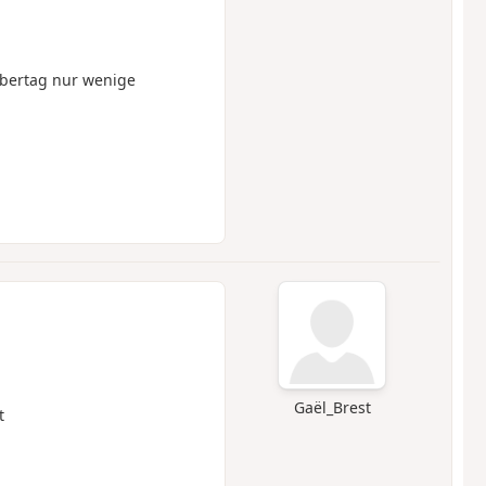
bertag nur wenige
Gaël_Brest
t