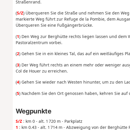
Straßenrand.
(
S/Z
) Überqueren Sie die Straße und nehmen Sie den Weg
markierte Weg führt zur Refuge de la Pombie, dem Ausgan
Überqueren Sie eine Fußgängerbrücke.
(
1
) Den Weg zur Berghütte rechts liegen lassen und dem We
Pastoralzentrum vorbei.
(
2
) Gehen Sie in ein kleines Tal, das auf ein weitläufiges Pl
(
3
) Der Weg führt rechts an einem mehr oder weniger aus
Col de Houer zu erreichen.
(
4
) Gehen Sie wieder nach Westen hinunter, um zu den La
(
5
) Nachdem Sie den Ort genossen haben, kehren Sie auf 
Wegpunkte
S/Z
: km 0 - alt. 1 720 m - Parkplatz
1
: km 0.43 - alt. 1 714 m - Abzweigung von der Berghütte