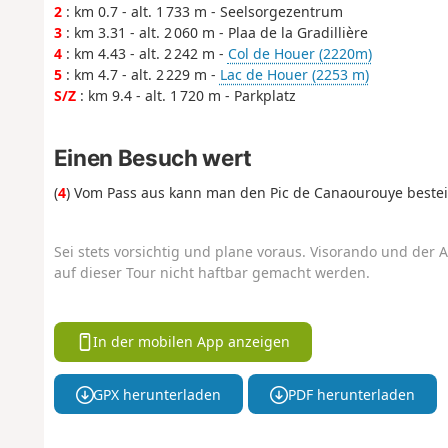
2
: km 0.7 - alt. 1 733 m - Seelsorgezentrum
3
: km 3.31 - alt. 2 060 m - Plaa de la Gradillière
4
: km 4.43 - alt. 2 242 m -
Col de Houer (2220m)
5
: km 4.7 - alt. 2 229 m -
Lac de Houer (2253 m)
S/Z
: km 9.4 - alt. 1 720 m - Parkplatz
Einen Besuch wert
(
4
) Vom Pass aus kann man den Pic de Canaourouye bestei
Sei stets vorsichtig und plane voraus. Visorando und der A
auf dieser Tour nicht haftbar gemacht werden.
In der mobilen App anzeigen
GPX herunterladen
PDF herunterladen