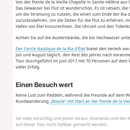
Von der Pointe de la Vieille Chapelle in Sainte-Hélène a
Das Gewässer bei Flut ist wunderschön. Es ist ratsam, di
um die Strömung zu nutzen, die einen zum Ende der Ria d’É
zurückzukehren. Um die Zeiten für die Flut zu erfahren, m
Hafen von Étel hinzurechnen. Die Uhrzeit und den Tidenko
Achten Sie auf die Austernbänke, die bei Hochwasser unte
Der Cercle Nautique de la Ria d'Étel
bietet den Verleih von
Juli und August täglich, den Rest des Jahres nach Voranm
Tour durchgeführt im Juni 2017 mit 70 Personen auf dem
voller Erfolg.
Einen Besuch wert
Keine Lust zum Paddeln, während die Freunde auf dem Was
Rundwanderung
„Boucle“ mit Start an der Pointe de la Vie
Sei stets vorsichtig und plane voraus. Visorando und der A
auf dieser Tour nicht haftbar gemacht werden.