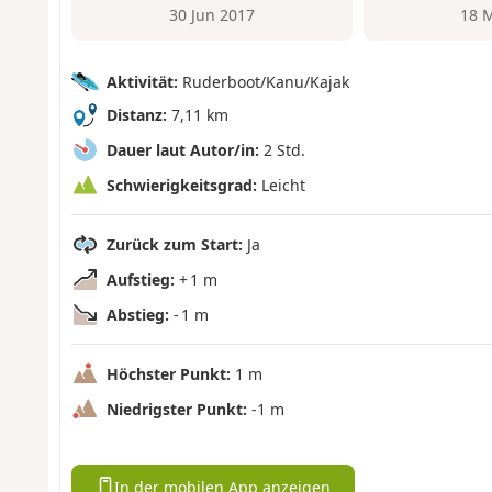
30 Jun 2017
18 
Aktivität:
Ruderboot/Kanu/Kajak
Distanz:
7,11 km
Dauer laut Autor/in:
2 Std.
Schwierigkeitsgrad:
Leicht
Zurück zum Start:
Ja
Aufstieg:
+ 1 m
Abstieg:
- 1 m
Höchster Punkt:
1 m
Niedrigster Punkt:
-1 m
In der mobilen App anzeigen