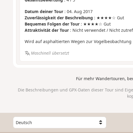
Datum deiner Tour
: 04. Aug 2017
Zuverlässigkeit der Beschreibung
: ★★★★☆ Gut
Bequemes Folgen der Tour
: ★★★★☆ Gut
Attraktivität der Tour
: Nicht verwendet / Nicht zutre
Wird auf asphaltierten Wegen zur Vogelbeobachtung p
Maschinell übersetzt
Für mehr Wandertouren, be
Die Beschreibungen und GPX-Daten dieser Tour sind Eig
ko
W
ä
h