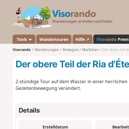
V
i
s
o
r
a
Tools
Wandertouren
Hilfe ↗
Viso
rando
Prem
n
Visorando
Wanderungen
Bretagne
Morbihan
Der obere Teil d
d
o
Der obere Teil der Ria d'Ét
2-stündige Tour auf dem Wasser in einer herrliche
Gezeitenbewegung verändert.
Details
Erstelldatum
Bearbei