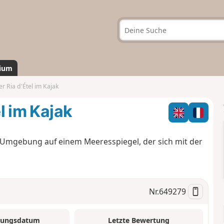
ium
er Ria d'Étel im Kajak
el im Kajak
n Umgebung auf einem Meeresspiegel, der sich mit der
Nr.
649279
tungsdatum
Letzte Bewertung