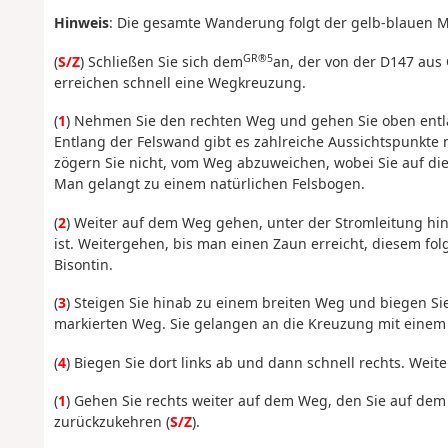
Hinweis
: Die gesamte Wanderung folgt der gelb-blauen M
GR®5
(
S/Z
) Schließen Sie sich dem
an, der von der D147 aus
erreichen schnell eine Wegkreuzung.
(
1
) Nehmen Sie den rechten Weg und gehen Sie oben entl
Entlang der Felswand gibt es zahlreiche Aussichtspunkte 
zögern Sie nicht, vom Weg abzuweichen, wobei Sie auf die
Man gelangt zu einem natürlichen Felsbogen.
(
2
) Weiter auf dem Weg gehen, unter der Stromleitung hi
ist. Weitergehen, bis man einen Zaun erreicht, diesem fol
Bisontin.
(
3
) Steigen Sie hinab zu einem breiten Weg und biegen Si
markierten Weg. Sie gelangen an die Kreuzung mit einem 
(
4
) Biegen Sie dort links ab und dann schnell rechts. Weit
(
1
) Gehen Sie rechts weiter auf dem Weg, den Sie auf 
zurückzukehren (
S/Z
).