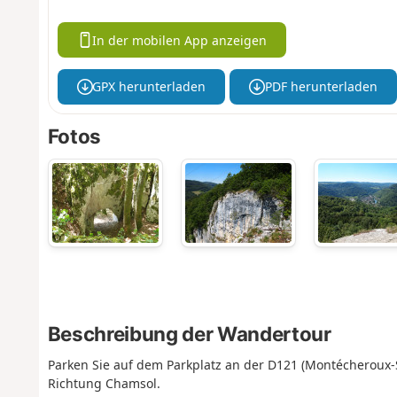
In der mobilen App anzeigen
GPX herunterladen
PDF herunterladen
Fotos
Beschreibung der Wandertour
Parken Sie auf dem Parkplatz an der D121 (Montécheroux-S
Richtung Chamsol.