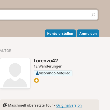
S
u
c
h
e
Konto erstellen
Anmelden
n
AUTOR
Lorenzo42
12 Wanderungen
Visorando-Mitglied
Maschinell übersetzte Tour -
Originalversion