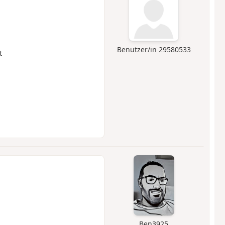
Benutzer/in 29580533
t
Ben3925