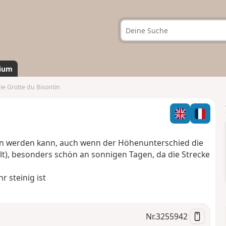
ium
ie Grotte du Bisontin
n werden kann, auch wenn der Höhenunterschied die
lt), besonders schön an sonnigen Tagen, da die Strecke
 steinig ist
Nr.
3255942