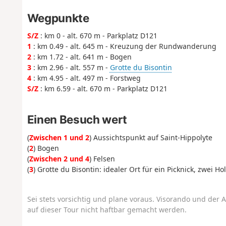
Wegpunkte
S/Z
: km 0 - alt. 670 m - Parkplatz D121
1
: km 0.49 - alt. 645 m - Kreuzung der Rundwanderung
2
: km 1.72 - alt. 641 m - Bogen
3
: km 2.96 - alt. 557 m -
Grotte du Bisontin
4
: km 4.95 - alt. 497 m - Forstweg
S/Z
: km 6.59 - alt. 670 m - Parkplatz D121
Einen Besuch wert
(
Zwischen 1 und 2
) Aussichtspunkt auf Saint-Hippolyte
(
2
) Bogen
(
Zwischen 2 und 4
) Felsen
(
3
) Grotte du Bisontin: idealer Ort für ein Picknick, zwei H
Sei stets vorsichtig und plane voraus. Visorando und der A
auf dieser Tour nicht haftbar gemacht werden.