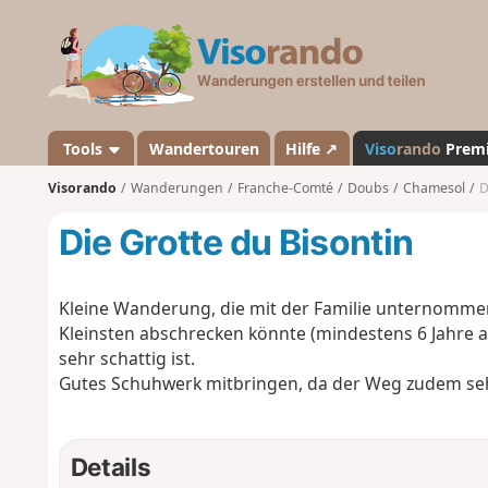
V
i
s
o
r
a
Tools
Wandertouren
Hilfe ↗
Viso
rando
Prem
n
Visorando
Wanderungen
Franche-Comté
Doubs
Chamesol
D
d
o
Die Grotte du Bisontin
Kleine Wanderung, die mit der Familie unternomme
Kleinsten abschrecken könnte (mindestens 6 Jahre a
sehr schattig ist.
Gutes Schuhwerk mitbringen, da der Weg zudem sehr
Details