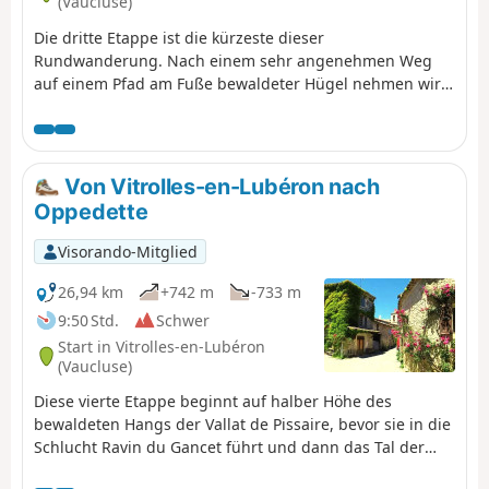
(Vaucluse)
Die dritte Etappe ist die kürzeste dieser
Rundwanderung. Nach einem sehr angenehmen Weg
auf einem Pfad am Fuße bewaldeter Hügel nehmen wir
einen schmalen Pfad, der uns vom Südhang auf den
Nordhang des Massivs führt. Anschließend machen wir
einen Aufstieg zum hübschen Dorf Montjustin und dann
über einen Bergrücken mit herrlichen Ausblicken wieder
Von Vitrolles-en-Lubéron nach
hinab.
Oppedette
Visorando-Mitglied
26,94 km
+742 m
-733 m
9:50 Std.
Schwer
Start in Vitrolles-en-Lubéron
(Vaucluse)
Diese vierte Etappe beginnt auf halber Höhe des
bewaldeten Hangs der Vallat de Pissaire, bevor sie in die
Schlucht Ravin du Gancet führt und dann das Tal der
Aiguebelle durchquert, um das hochgelegene Dorf