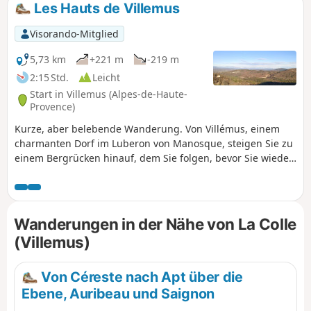
Les Hauts de Villemus
Visorando-Mitglied
5,73 km
+221 m
-219 m
2:15 Std.
Leicht
Start in Villemus (Alpes-de-Haute-
Provence)
Kurze, aber belebende Wanderung. Von Villémus, einem
charmanten Dorf im Luberon von Manosque, steigen Sie zu
einem Bergrücken hinauf, dem Sie folgen, bevor Sie wieder
zum Dorf hinuntersteigen. Wunderschöne Landschaften
und Ausblicke auf alle Bergmassive der Region, die Ebene
von Forcalquier, die Täler der Durance und der Encrême.
Wanderungen in der Nähe von La Colle
(Villemus)
Von Céreste nach Apt über die
Ebene, Auribeau und Saignon