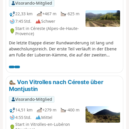
Visorando-Mitglied
22,33 km
+467 m
-625 m
7:45 Std.
Schwer
Start in Céreste (Alpes-de-Haute-
Provence)
Die letzte Etappe dieser Rundwanderung ist lang und
abwechslungsreich. Der erste Teil verläuft in der Ebene
am Fuße der Luberon-Kämme, die auf der zweiten
Etappe in umgekehrter Richtung durchquert wurden.
Anschließend gewinnt man an Höhe durch den Aufstieg
nacheinander zu den Dörfern Glorivette, Castellet-en-
Lubéron und Auribeau, wobei die beiden letzteren ein
Von Vitrolles nach Céreste über
schönes Kulturerbe bieten. Danach geht es den ganzen
Montjustin
Weg bergab, wobei man unterwegs das schöne Dorf
Saignon durchquert.
Visorando-Mitglied
14,51 km
+279 m
-400 m
4:55 Std.
Mittel
Start in Vitrolles-en-Lubéron