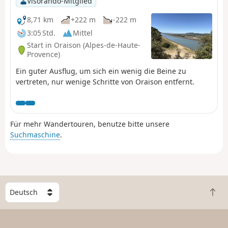
Visorando-Mitglied
8,71 km
+222 m
-222 m
3:05 Std.
Mittel
Start in Oraison (Alpes-de-Haute-
Provence)
Ein guter Ausflug, um sich ein wenig die Beine zu
vertreten, nur wenige Schritte von Oraison entfernt.
Für mehr Wandertouren, benutze bitte unsere
Suchmaschine
.
W
Z
ä
u
h
r
l