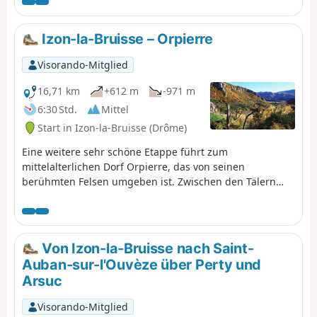
die Felsen schmiegt. Nach Le Suillet, einem schönen
Bergrücken und einer unvergesslichen Passage durch
schwarze Mergel, führt der GR® an der Herberge Gîte
Izon-la-Bruisse – Orpierre
du Mont Garde vorbei.
Visorando-Mitglied
16,71 km
+612 m
-971 m
6:30 Std.
Mittel
Start in Izon-la-Bruisse (Drôme)
Eine weitere sehr schöne Etappe führt zum
mittelalterlichen Dorf Orpierre, das von seinen
berühmten Felsen umgeben ist. Zwischen den Tälern
des Céans und der Méouge gelegen, dient diesmal der
endlose und schmale Kamm von Chabre als Leitfaden für
die Wanderung, deren Höhepunkt der malerische Col
Saint-Ange mit seinen Kletterwänden ist.
Von Izon-la-Bruisse nach Saint-
Auban-sur-l'Ouvèze über Perty und
Arsuc
Visorando-Mitglied