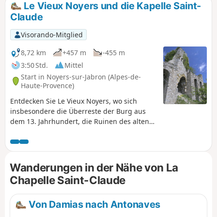
Le Vieux Noyers und die Kapelle Saint-
Claude
Visorando-Mitglied
8,72 km
+457 m
-455 m
3:50 Std.
Mittel
Start in Noyers-sur-Jabron (Alpes-de-
Haute-Provence)
Entdecken Sie Le Vieux Noyers, wo sich
insbesondere die Überreste der Burg aus
dem 13. Jahrhundert, die Ruinen des alten
Dorfes und die Kirche Notre-Dame-de-
Bethléem et Sainte-Euphémie befinden. Auf
dem Hinweg und Rückweg zur Kapelle Saint-
Claude kommen Sie an weiteren Ruinen und
Wanderungen in der Nähe von La
ehemals dazugehörigen Weilern vorbei und
Chapelle Saint-Claude
haben einen umfassenden Blick auf die
Stätte und die umliegenden Gipfel.
Von Damias nach Antonaves