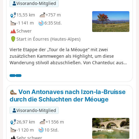
Visorando-Mitglied
15,55 km
+757 m
-1 141 m
6:35 Std.
Schwer
Start in Éourres (Hautes-Alpes)
Vierte Etappe der „Tour de la Méouge“ mit zwei
zusätzlichen Kammwegen als Highlight, um diese
Wanderung stilvoll abzuschließen. Von Chanteduc aus
kann man einen Großteil der seit dem Start
zurückgelegten Strecke mit eigenen Augen
nachverfolgen, und von Saint-Cyr aus überblickt man die
Täler des Buech und der Durance. Dazwischen liegen
Von Antonaves nach Izon-la-Bruisse
wunderschöne Wälder.
durch die Schluchten der Méouge
Visorando-Mitglied
26,97 km
+1 556 m
-1 120 m
10 Std.
Sehr schwer