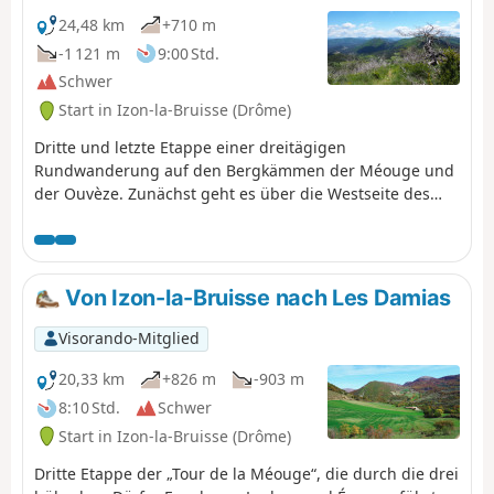
24,48 km
+710 m
-1 121 m
9:00 Std.
Schwer
Start in Izon-la-Bruisse (Drôme)
Dritte und letzte Etappe einer dreitägigen
Rundwanderung auf den Bergkämmen der Méouge und
der Ouvèze. Zunächst geht es über die Westseite des
Montagne de Chamouse mit seinen herrlichen
Buchenwäldern, bevor man den bemerkenswerten Col
de Perty erreicht. Anschließend geht es mehrere
Kilometer lang über den Gipfel des Arsuc und den Serre
Von Izon-la-Bruisse nach Les Damias
de Charbouisse auf den Kamm, von wo aus man einen
atemberaubenden Blick auf die Alpen und das Ouvèze-
Visorando-Mitglied
Tal hat. Das letzte Drittel des Tages kann man die Weiler
des Tals in einer schönen ländlichen Atmosphäre
20,33 km
+826 m
-903 m
erkunden.
8:10 Std.
Schwer
Start in Izon-la-Bruisse (Drôme)
Dritte Etappe der „Tour de la Méouge“, die durch die drei