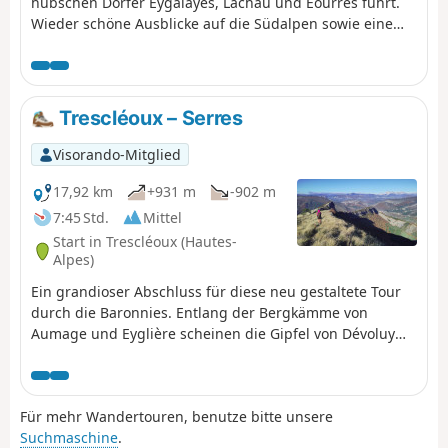
hübschen Dörfer Eygalayes, Lachau und Éourres führt.
Wieder schöne Ausblicke auf die Südalpen sowie eine
angenehme ländliche und bäuerliche Atmosphäre.
Trescléoux – Serres
Visorando-Mitglied
17,92 km
+931 m
-902 m
7:45 Std.
Mittel
Start in Trescléoux (Hautes-
Alpes)
Ein grandioser Abschluss für diese neu gestaltete Tour
durch die Baronnies. Entlang der Bergkämme von
Aumage und Eyglière scheinen die Gipfel von Dévoluy
und Écrins noch nie so nah gewesen zu sein. Das Buëch-
Tal erstreckt sich zu unseren Füßen, und der 360°-Blick
ermöglicht es uns, den Weg der letzten 7 Tage
Für mehr Wandertouren, benutze bitte unsere
nachzuvollziehen: Serre de la Bouisse, Chamouse,
Suchmaschine
.
Chabre und andere Gipfel tauchen am Horizont auf und