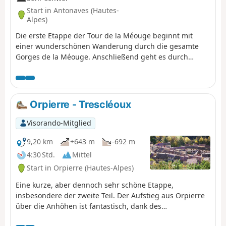
Start in Antonaves (Hautes-
Alpes)
Die erste Etappe der Tour de la Méouge beginnt mit
einer wunderschönen Wanderung durch die gesamte
Gorges de la Méouge. Anschließend geht es durch
Barret-sur-Méouge, bevor man den Crête de Chabre
erreicht, von wo aus man einen herrlichen Blick auf
Dévoluy, Écrins und Ventoux hat. Dann erreicht man den
abgelegenen Weiler Izon-la-Bruisse mit seiner
Orpierre - Trescléoux
spektakulären Aussicht. Es besteht die Möglichkeit, die
Etappe in zwei Teile zu teilen (empfohlen bei großer
Visorando-Mitglied
Hitze oder schlechtem Wetter und je nach
Leistungsniveau der Teilnehmer) und die Nacht in der
9,20 km
+643 m
-692 m
Ferme de l'Ubac vor Barret-sur-Méouge zu verbringen.
4:30 Std.
Mittel
Start in Orpierre (Hautes-Alpes)
Eine kurze, aber dennoch sehr schöne Etappe,
insbesondere der zweite Teil. Der Aufstieg aus Orpierre
über die Anhöhen ist fantastisch, dank des
atemberaubenden Blicks auf das kleine Dorf, das sich an