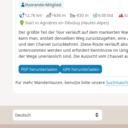
Visorando-Mitglied
12,78 km
+836 m
-830 m
6:00 Std.
S
Start in Agnières-en-Dévoluy (Hautes-Alpes)
Der größte Teil der Tour verläuft auf dem markierten
kann man, anstatt denselben Weg zurückzugehen, eine
und den Charvet zurückkehren. Diese Route verläuft absei
unternommen werden und erfordert Kenntnisse im Umga
der Wege unerlässlich sind. Die Aussicht vom Chauvet a
PDF herunterladen
GPX herunterladen
Für mehr Wandertouren, benutze bitte unsere
Suchmasch
W
ä
h