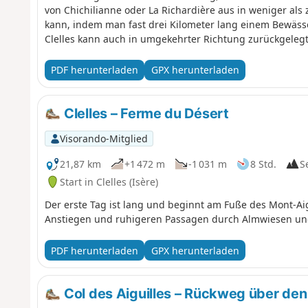
von Chichilianne oder La Richardière aus in weniger als
kann, indem man fast drei Kilometer lang einem Bewäs
Clelles kann auch in umgekehrter Richtung zurückgeleg
PDF herunterladen
GPX herunterladen
Clelles – Ferme du Désert
Visorando-Mitglied
21,87 km
+1 472 m
-1 031 m
8 Std.
S
Start in Clelles (Isère)
Der erste Tag ist lang und beginnt am Fuße des Mont-Aig
Anstiegen und ruhigeren Passagen durch Almwiesen un
PDF herunterladen
GPX herunterladen
Col des Aiguilles – Rückweg über de