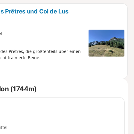
u
n
 Prêtres und Col de Lus
m
el
es Prêtres, die größtenteils über einen
ht trainierte Beine.
lon (1744m)
ttel