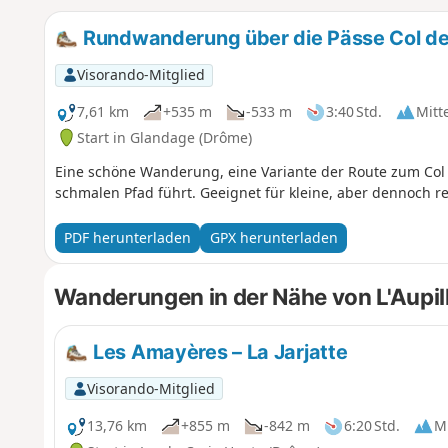
Rundwanderung über die Pässe Col des
Visorando-Mitglied
7,61 km
+535 m
-533 m
3:40 Std.
Mitt
Start in Glandage (Drôme)
Eine schöne Wanderung, eine Variante der Route zum Col d
schmalen Pfad führt. Geeignet für kleine, aber dennoch rec
PDF herunterladen
GPX herunterladen
Wanderungen in der Nähe von L'Aupil
Les Amayères – La Jarjatte
Visorando-Mitglied
13,76 km
+855 m
-842 m
6:20 Std.
Mi