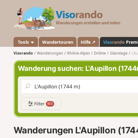
V
i
s
o
r
a
Tools
Wandertouren
Hilfe ↗
Viso
rando
Prem
n
Visorando
Wanderungen
Rhône-Alpes
Drôme
Glandage
L'A
d
o
Wanderung suchen: L'Aupillon (174
Filter
NEU
Wanderungen L'Aupillon (17