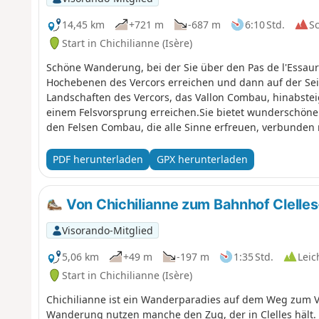
14,45 km
+721 m
-687 m
6:10 Std.
S
Start in Chichilianne (Isère)
Schöne Wanderung, bei der Sie über den Pas de l'Essaur
Hochebenen des Vercors erreichen und dann auf der Sei
Landschaften des Vercors, das Vallon Combau, hinabstei
einem Felsvorsprung erreichen.Sie bietet wunderschöne 
den Felsen Combau, die alle Sinne erfreuen, verbunden 
botanischen und faunistischen Reichtum der durchquer
PDF herunterladen
GPX herunterladen
Von Chichilianne zum Bahnhof Clelle
Visorando-Mitglied
5,06 km
+49 m
-197 m
1:35 Std.
Leic
Start in Chichilianne (Isère)
Chichilianne ist ein Wanderparadies auf dem Weg zum 
Wanderung nutzen manche den Zug, der in Clelles hält