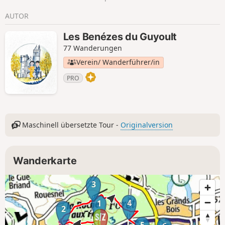
sehen.
AUTOR
Les Benézes du Guyoult
77 Wanderungen
Verein/ Wanderführer/in
PRO
Maschinell übersetzte Tour -
Originalversion
Wanderkarte
3
4
1
2
5