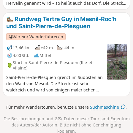
Hervelin genannt wird – so heißt auch das Dorf. Die Strecke
ist insgesamt sehr angenehm und verläuft größtenteils im
Unterholz. Sie bietet zudem die Gelegenheit, einige alte
Rundweg Tertre Guy in Mesnil-Roc'h
Häuser zu entdecken, insbesondere in St-Méleuc und La
und Saint-Pierre-de-Plesguen
Forge. Auf dieser Wanderung kann man eine Megalithstätte
im Wald von La Tougeais nördlich des Ortes „Les
Verein/ Wanderführer/in
Rouchiviers“ erkunden. Es gibt keine nennenswerten
Schwierigkeiten, aber es ist möglich, dass der Talgrund bei
13,46 km
+42 m
-44 m
Regen sehr feucht ist und der Bach sogar über die Ufer
4:00 Std.
Mittel
treten kann.
Start in Saint-Pierre-de-Plesguen (Ille-et-
Vilaine)
Saint-Pierre-de-Plesguen grenzt im Südosten an
den Wald von Mesnil. Die Strecke ist sehr
waldreich und wird von einigen malerischen
Weilern gesäumt, in denen man einige alte, von
der Zeit gezeichnete Steinhäuser in mehr oder
Für mehr Wandertouren, benutze unsere
Suchmaschine
.
weniger gutem Zustand sehen kann. Etwas
außerhalb der Strecke, in der Ortschaft La
Die Beschreibungen und GPX-Daten dieser Tour sind Eigentum
Planche, ist beim ersten Haus auf der rechten
des Autors/der Autorin. Bitte nicht ohne Genehmigung
Seite ein wunderschöner Brotbackofen zu
kopieren.