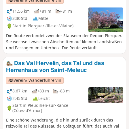
Verein/ Wanderführer/in
11,56 km
+81 m
-81 m
3:30 Std.
Mittel
Start in Plerguer (Ille-et-Vilaine)
Die Route verbindet zwei der Stauseen der Region Plerguer.
Sie wechselt zwischen Abschnitten auf kleinen Landstraßen
und Passagen im Unterholz. Die Route verläuft
hauptsächlich auf festem Untergrund, kleinen Straßen oder
Schotterwegen; sie ist in den feuchten Monaten von Herbst
Das Val Hervelin, das Tal und das
bis März besonders uninteressant, lässt sich aber in den
Herrenhaus von Saint-Meleuc
übrigen Monaten des Jahres gut begehen.Die Strecke weist
keine besonderen Schwierigkeiten auf.
Verein/ Wanderführer/in
8,67 km
+83 m
-83 m
2:45 Std.
Leicht
Start in Pleudihen-sur-Rance
(Côtes-d'Armor)
Eine schöne Wanderung, die hin und zurück durch das
reizvolle Tal des Ruisseau de Coëtquen führt, das auch Val