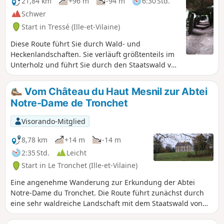
21,84 km
+96 m
-94 m
6:30 Std.
Schwer
Start in Tressé (Ille-et-Vilaine)
Diese Route führt Sie durch Wald- und
Heckenlandschaften. Sie verläuft größtenteils im
Unterholz und führt Sie durch den Staatswald von
Mesnil (600 ha), ehemaliger Besitz des Korsaren
Surcouf, sowie durch einen sehr kleinen Teil des
Vom Château du Haut Mesnil zur Abtei
Waldes von Coëtquen (557 ha). Durch die
Notre-Dame de Tronchet
Flurbereinigung sind in den letzten 50 Jahren
viele Hecken verschwunden. Dabei spielen
Visorando-Mitglied
Hecken und Böschungen eine wichtige Rolle für
die Vielfalt der Fauna und Flora. Sie dienen dazu,
8,78 km
+14 m
-14 m
das Vieh vor Wind zu schützen, den
2:35 Std.
Leicht
Wasserabfluss zu begrenzen und den Wind zu
Start in Le Tronchet (Ille-et-Vilaine)
bremsen. Vögel, Insekten und kleine Säugetiere
finden hier Schutz und Nahrung. Hecken sind
Eine angenehme Wanderung zur Erkundung der Abtei
auch eine Quelle erneuerbarer Energie und
Notre-Dame du Tronchet. Die Route führt zunächst durch
dienen als Kohlenstoffspeicher. Seit etwa zwanzig
eine sehr waldreiche Landschaft mit dem Staatswald von
Jahren fördern die Gemeinden die
Mesnil, dem Schloss Haut Mesnil mit seiner Kapelle und
Wiederherstellung des Netzes aus Hecken und