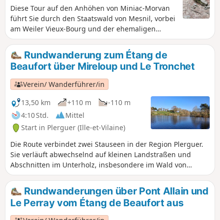
Diese Tour auf den Anhöhen von Miniac-Morvan
führt Sie durch den Staatswald von Mesnil, vorbei
am Weiler Vieux-Bourg und der ehemaligen
Straßenbahnlinie Rennes-Saint-Malo.Diese Route
führt über zahlreiche Feld- und Waldwege. Sehr
Rundwanderung zum Étang de
angenehm in der schönen Jahreszeit, aber
Beaufort über Mireloup und Le Tronchet
außerhalb dieser Zeit manchmal sehr feucht.
Verein/ Wanderführer/in
13,50 km
+110 m
-110 m
4:10 Std.
Mittel
Start in Plerguer (Ille-et-Vilaine)
Die Route verbindet zwei Stauseen in der Region Plerguer.
Sie verläuft abwechselnd auf kleinen Landstraßen und
Abschnitten im Unterholz, insbesondere im Wald von
Mesnil entlang des Stausees Étang de Mireloup.Die Strecke
weist trotz des (für die Region) beträchtlichen
Rundwanderungen über Pont Allain und
Höhenunterschieds keine besonderen Schwierigkeiten auf.
Le Perray vom Étang de Beaufort aus