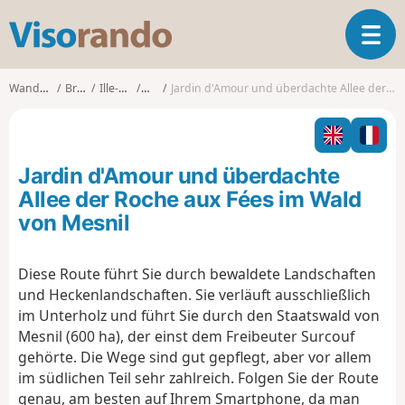
V
T
i
o
s
g
o
Wanderungen
Bretagne
Ille-et-Vilaine
Tressé
Jardin d'Amour und überdachte Allee der Roche aux Fées im Wald von Mesnil
g
r
l
a
e
n
n
d
Jardin d'Amour und überdachte
a
o
v
Allee der Roche aux Fées im Wald
i
von Mesnil
g
a
t
Diese Route führt Sie durch bewaldete Landschaften
i
und Heckenlandschaften. Sie verläuft ausschließlich
o
im Unterholz und führt Sie durch den Staatswald von
n
Mesnil (600 ha), der einst dem Freibeuter Surcouf
gehörte. Die Wege sind gut gepflegt, aber vor allem
im südlichen Teil sehr zahlreich. Folgen Sie der Route
genau, am besten auf Ihrem Smartphone, da man