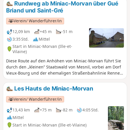
anschließend zum Lac de Mireloup. Es handelt sich um eine
Rundweg ab Miniac-Morvan über Gué
Gehölzen.
sehr natur- und kulturreiche Route.
Briand und Saint-Gré
Verein/ Wanderführer/in
12,09 km
+45 m
-51 m
3:35 Std.
Mittel
Start in Miniac-Morvan (Ille-et-
Vilaine)
Diese Route auf den Anhöhen von Miniac-Morvan führt Sie
durch den „kleinen” Staatswald von Mesnil, vorbei am Dorf
Vieux-Bourg und der ehemaligen Straßenbahnlinie Rennes-
Saint-Malo.Von Saint-Gré aus haben Sie bei klarem Wetter
einen schönen Blick auf die Küste von Cancale.Diese Route
Les Hauts de Miniac-Morvan
führt über zahlreiche Feld- und Waldwege. Sehr angenehm
in der schönen Jahreszeit, aber außerhalb dieser Zeit
Verein/ Wanderführer/in
manchmal sehr feucht.
13,43 km
+75 m
-82 m
4:05 Std.
Mittel
Start in Miniac-Morvan (Ille-et-Vilaine)