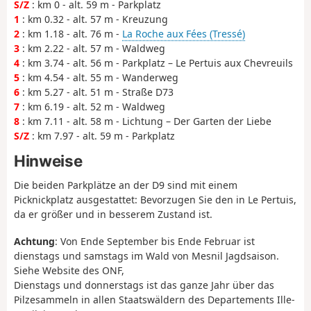
S/Z
: km 0 - alt. 59 m - Parkplatz
1
: km 0.32 - alt. 57 m - Kreuzung
2
: km 1.18 - alt. 76 m -
La Roche aux Fées (Tressé)
3
: km 2.22 - alt. 57 m - Waldweg
4
: km 3.74 - alt. 56 m - Parkplatz – Le Pertuis aux Chevreuils
5
: km 4.54 - alt. 55 m - Wanderweg
6
: km 5.27 - alt. 51 m - Straße D73
7
: km 6.19 - alt. 52 m - Waldweg
8
: km 7.11 - alt. 58 m - Lichtung – Der Garten der Liebe
S/Z
: km 7.97 - alt. 59 m - Parkplatz
Hinweise
Die beiden Parkplätze an der D9 sind mit einem
Picknickplatz ausgestattet: Bevorzugen Sie den in Le Pertuis,
da er größer und in besserem Zustand ist.
Achtung
: Von Ende September bis Ende Februar ist
dienstags und samstags im Wald von Mesnil Jagdsaison.
Siehe Website des ONF,
Dienstags und donnerstags ist das ganze Jahr über das
Pilzesammeln in allen Staatswäldern des Departements Ille-