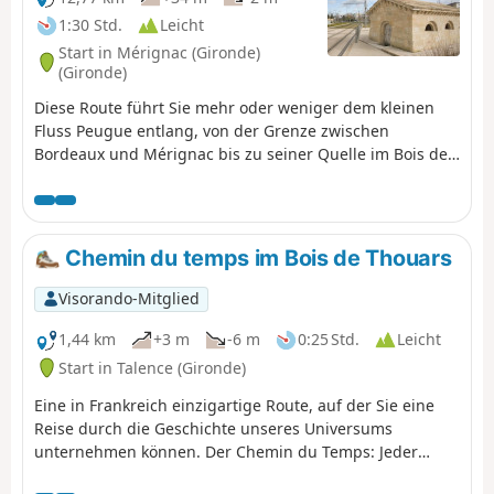
Bordeaux (LAB) im Rahmen der
1:30 Std.
Leicht
Zertifizierung „Science avec et pour
Start in Mérignac (Gironde)
la Société“ konzipiert. Es führt durch
(Gironde)
die Gemeinden Gradignan, Pessac
Diese Route führt Sie mehr oder weniger dem kleinen
und Talence sowie über das Gelände
Fluss Peugue entlang, von der Grenze zwischen
der Universität Bordeaux und der
Bordeaux und Mérignac bis zu seiner Quelle im Bois de
Universität Bordeaux-Montaigne.
la Princesse in Pessac. Es handelt sich um eine gut
Diese Route folgt zudem über
beschattete Strecke, die für alle Jahreszeiten geeignet
mehrere Kilometer der Markierung
ist, außer bei sehr großer Hitze oder Regenwetter, und
des GR® Bordeaux Métropole.
die mit dem Mountainbike oder Trekkingrad befahren
Chemin du temps im Bois de Thouars
werden kann (der Untergrund ist entweder asphaltiert
oder aus festgestampftem Erdreich). Auch zu Fuß
Visorando-Mitglied
möglich, allerdings an einigen Stellen etwas mühsam
(Rue des As und Rue Socrate).
1,44 km
+3 m
-6 m
0:25 Std.
Leicht
Start in Talence (Gironde)
Eine in Frankreich einzigartige Route, auf der Sie eine
Reise durch die Geschichte unseres Universums
unternehmen können. Der Chemin du Temps: Jeder
zurückgelegte Meter entspricht 10 Millionen Jahren, und