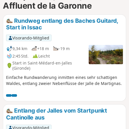
Affluent de la Garonne
m
Rundweg entlang des Baches Guitard,
Start in Issac
Visorando-Mitglied
9,34 km
+18 m
-19 m
2:45 Std.
Leicht
Start in Saint-Médard-en-Jalles
(Gironde)
Einfache Rundwanderung inmitten eines sehr schattigen
Waldes, entlang zweier Nebenflüsse der Jalle de Martignas.
Entlang der Jalles vom Startpunkt
Cantinolle aus
Visorando-Mitglied