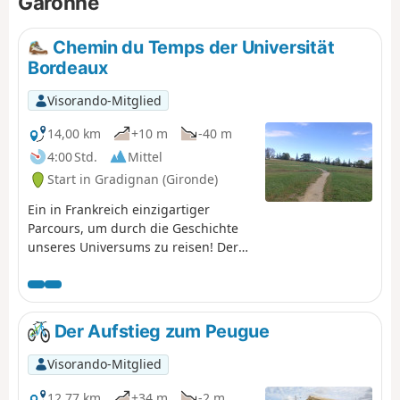
Garonne
Chemin du Temps der Universität
Bordeaux
Visorando-Mitglied
14,00 km
+10 m
-40 m
4:00 Std.
Mittel
Start in Gradignan (Gironde)
Ein in Frankreich einzigartiger
Parcours, um durch die Geschichte
unseres Universums zu reisen! Der
Weg der Zeit: Jeder zurückgelegte
Meter steht für 1 Million Jahre, und
die 13,8 km des Weges der Zeit
zeichnen die 13,8 Milliarden Jahre
Der Aufstieg zum Peugue
nach, die uns vom Urknall trennen.
Dieses Projekt wurde von der
Visorando-Mitglied
Universität Bordeaux und ihrem
Laboratoire d'Astrophysique de
12,77 km
+34 m
-2 m