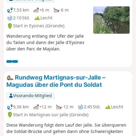
7,53 km
+6 m
-6 m
2:10 Std.
Leicht
Start in Eysines (Gironde)
Wanderung entlang der Ufer der Jalle
du Tailan und dann der Jalle d'Eysines
über den Parc de Majolan.
Rundweg Martignas-sur-Jalle –
Magudas über die Pont du Soldat
Visorando-Mitglied
9,56 km
+12 m
-12 m
2:45 Std.
Leicht
Start in Martignas-sur-Jalle (Gironde)
Diese Wanderung folgt dem Lauf der Jalle. Sie überqueren
die Soldat-Brücke und gehen dann ohne Schwierigkeiten