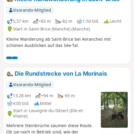
der Blick, nachdem man das charmante
Städtchen Val-Saint-Père durchquert
Visorando-Mitglied
hat, von der majestätischen
Erscheinung des Mont-Saint-Michel
5,57 km
+83 m
-82 m
1:50 Std.
Leicht
erfüllt, der sich im Westen zwischen der
Start in Saint-Brice (Manche) (Manche)
Pointe du Grouin du Sud auf der
Kleine Wanderung ab Saint-Brice bei Avranches mit
rechten Seite und der Pointe de Roche
schönen Ausblicken auf das Sée-Tal.
Torin auf der linken Seite erhebt.
Die Rundstrecke von La Morinais
Visorando-Mitglied
13,28 km
+94 m
-93 m
4:05 Std.
Mittel
Start in Louvigné-du-Désert (Ille-et-
Vilaine)
Mehrere Steinbrüche säumen diese Route.
Ob sie noch in Betrieb sind, wie der