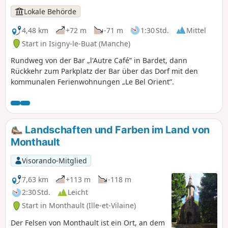
Lokale Behörde
4,48 km
+72 m
-71 m
1:30 Std.
Mittel
Start in Isigny-le-Buat (Manche)
Rundweg von der Bar „l'Autre Café” in Bardet, dann
Rückkehr zum Parkplatz der Bar über das Dorf mit den
kommunalen Ferienwohnungen „Le Bel Orient”.
Landschaften und Farben im Land von
Monthault
Visorando-Mitglied
7,63 km
+113 m
-118 m
2:30 Std.
Leicht
Start in Monthault (Ille-et-Vilaine)
Der Felsen von Monthault ist ein Ort, an dem