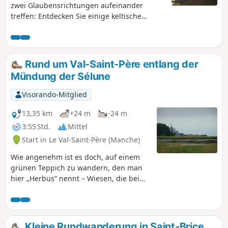
zwei Glaubensrichtungen aufeinander
treffen: Entdecken Sie einige keltische
Legenden, die dank der besonderen Felsen
die Jahrhunderte überdauert haben, mit der
Kapelle Notre-Dame als Nachbarin, der
letzten Station eines Kreuzwegs durch den
Rund um Val-Saint-Père entlang der
Wald.
Mündung der Sélune
Visorando-Mitglied
13,35 km
+24 m
-24 m
3:55 Std.
Mittel
Start in Le Val-Saint-Père (Manche)
Wie angenehm ist es doch, auf einem
grünen Teppich zu wandern, den man
hier „Herbus“ nennt – Wiesen, die bei
Springflut überflutet werden, was dem
Gras einen salzigen Geschmack verleiht,
der für die Schafe als wichtige
Nahrungsquelle dient! Außerdem wird
Kleine Rundwanderung in Saint-Brice