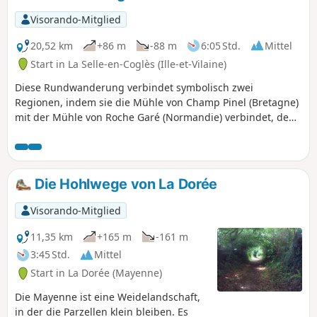
Visorando-Mitglied
20,52 km
+86 m
-88 m
6:05 Std.
Mittel
Start in La Selle-en-Coglès (Ille-et-Vilaine)
Diese Rundwanderung verbindet symbolisch zwei
Regionen, indem sie die Mühle von Champ Pinel (Bretagne)
mit der Mühle von Roche Garé (Normandie) verbindet, denn
an dieser Stelle markiert der Fluss Tronçon die Grenze
zwischen den Departements und damit auch zwischen den
Regionen. Sie durchqueren vielfältige Landschaften, indem
Sie einem schönen Teil des Bois de Gâtines folgen, um das
Die Hohlwege von La Dorée
Château du Rocher Portail zu umrunden, ohne dabei die
Möglichkeit zu vergessen, das Dorf La-Selle-en-Coglès (das
Visorando-Mitglied
Kloster des Nordens) zu entdecken.
11,35 km
+165 m
-161 m
3:45 Std.
Mittel
Start in La Dorée (Mayenne)
Die Mayenne ist eine Weidelandschaft,
in der die Parzellen klein bleiben. Es