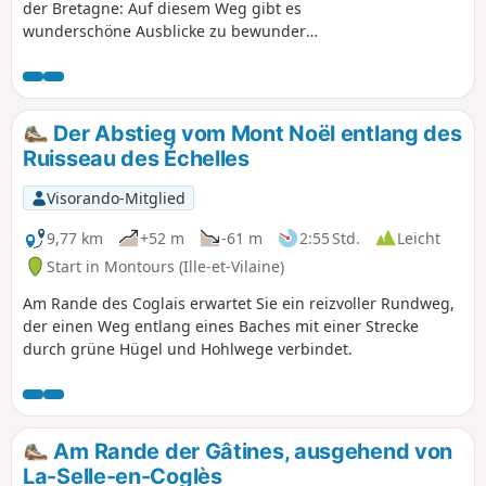
der Bretagne: Auf diesem Weg gibt es
wunderschöne Ausblicke zu bewundern.
Nach einer panoramischen Erkundung
tauchen Sie in die Mäander der
schattigen Wege entlang des Tals der
Futaie ein.
Der Abstieg vom Mont Noël entlang des
Ruisseau des Échelles
Visorando-Mitglied
9,77 km
+52 m
-61 m
2:55 Std.
Leicht
Start in Montours (Ille-et-Vilaine)
Am Rande des Coglais erwartet Sie ein reizvoller Rundweg,
der einen Weg entlang eines Baches mit einer Strecke
durch grüne Hügel und Hohlwege verbindet.
Am Rande der Gâtines, ausgehend von
La-Selle-en-Coglès