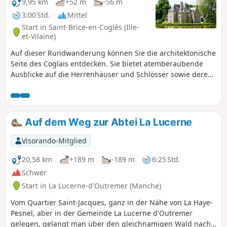
9,95 km
+52 m
-56 m
3:00 Std.
Mittel
Start in Saint-Brice-en-Coglès (Ille-
et-Vilaine)
Auf dieser Rundwanderung können Sie die architektonische
Seite des Coglais entdecken. Sie bietet atemberaubende
Ausblicke auf die Herrenhäuser und Schlösser sowie deren
Ländereien. Man muss sich daran erinnern, dass die
Seigneurie de Saint-Brice im Mittelalter eine
außergewöhnliche Bedeutung in der Baronie von Fougères
hatte. Später, im Jahr 1794, begann hier der erste Aufstand
Auf dem Weg zur Abtei La Lucerne
der Chouannerie, ebenso wie der zweite im Jahr 1815.
Visorando-Mitglied
20,58 km
+189 m
-189 m
6:25 Std.
Schwer
Start in La Lucerne-d'Outremer (Manche)
Vom Quartier Saint-Jacques, ganz in der Nähe von La Haye-
Pesnel, aber in der Gemeinde La Lucerne d'Outremer
gelegen, gelangt man über den gleichnamigen Wald nach