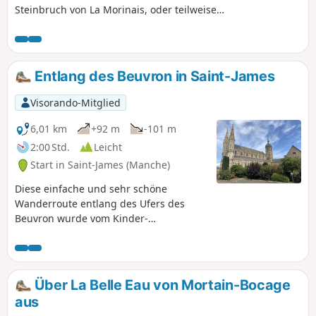
Steinbruch von La Morinais, oder teilweise
von Vegetation überwuchert, scheinen alle
noch immer von den Hammerschlägen zu
widerhallen, die jahrzehntelang dort
erklangen. Der abgebaute Granit diente
Entlang des Beuvron in Saint-James
dem Straßenbau, Bestattungsunternehmen,
aber auch der lokalen Architektur. Davon
Visorando-Mitglied
zeugen die geheimnisvolle Schönheit des
Herrenhauses von La Morinaye oder die
6,01 km
+92 m
-101 m
typischen Bauernhäuser der Dörfer, durch
2:00 Std.
Leicht
die Sie kommen werden.
Start in Saint-James (Manche)
Diese einfache und sehr schöne
Wanderroute entlang des Ufers des
Beuvron wurde vom Kinder-
Gemeinderat von Saint-James
vorgeschlagen. Er führt außerdem in
der Nähe des amerikanischen
Soldatenfriedhofs vorbei, sodass Sie die
Über La Belle Eau von Mortain-Bocage
Wanderung ein wenig verlängern
aus
können.