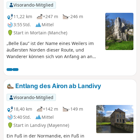
Visorando-Mitglied
11,22 km
+247 m
-246 m
3:55 Std.
Mittel
Start in Mortain (Manche)
„Belle Eau” ist der Name eines Weilers im
äußersten Norden dieser Route, und
Wanderer können sich von Anfang an an
dem Wasser erfreuen, das in herrlichen
Wasserfällen durch die Felsen sprudelt. Die
Route führt weiter über breite Wege, die oft
vom Wasser der verschiedenen Arme der
Entlang des Airon ab Landivy
Cance überflutet werden, und endet mit
einem grandiosen Panorama an der Côte
Visorando-Mitglied
314, die einerseits für ihre kleine Kapelle,
andererseits aber auch für die Kämpfe
18,40 km
+142 m
-149 m
bekannt ist, die dort im August 1944
5:40 Std.
Mittel
stattfanden.
Start in Landivy (Mayenne)
Ein Fuß in der Normandie, ein Fuß in