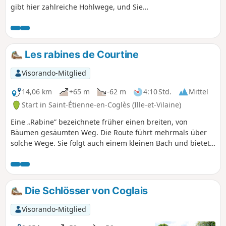
gibt hier zahlreiche Hohlwege, und Sie
sind eingeladen, einige davon zu
entdecken. Kleiner Nachteil: Aufgrund
ihrer Beschaffenheit gibt es keine
durchgehende Verbindung. Der
Les rabines de Courtine
Wanderer muss daher in Kauf nehmen,
einige Strecken auf asphaltierten
Visorando-Mitglied
Straßen zurückzulegen.
14,06 km
+65 m
-62 m
4:10 Std.
Mittel
Start in Saint-Étienne-en-Coglès (Ille-et-Vilaine)
Eine „Rabine” bezeichnete früher einen breiten, von
Bäumen gesäumten Weg. Die Route führt mehrmals über
solche Wege. Sie folgt auch einem kleinen Bach und bietet
Ausblicke auf mehrere Schlösser, da sie gemeinsame Wege
mit einer anderen Wanderung nutzt, die auf der Website ab
Saint-Brice-en-Coglès beschrieben ist.
Die Schlösser von Coglais
Visorando-Mitglied