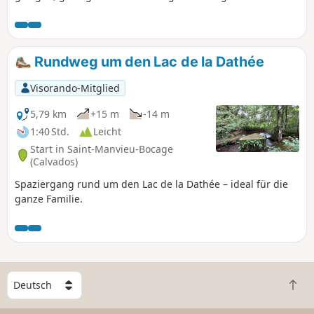
Le Mesnil-Drey und dann zur ehemaligen Abtei von La
Lucerne... und schlängelt sich durch die Bocage-Landschaft
von La Rochelle-Normande, um schließlich den Parkplatz
von Le Pelotin auf dem Gelände des ehemaligen Bahnhofs
Rundweg um den Lac de la Dathée
zu erreichen.
Visorando-Mitglied
5,79 km
+15 m
-14 m
1:40 Std.
Leicht
Start in Saint-Manvieu-Bocage
(Calvados)
Spaziergang rund um den Lac de la Dathée – ideal für die
ganze Familie.
W
Z
ä
u
h