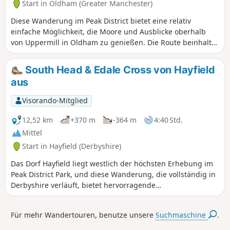
Start in Oldham (Greater Manchester)
Diese Wanderung im Peak District bietet eine relativ
einfache Möglichkeit, die Moore und Ausblicke oberhalb
von Uppermill in Oldham zu genießen. Die Route beinhaltet
einen Besuch des Obelisken oberhalb von Uppermill.
South Head & Edale Cross von Hayfield
aus
Visorando-Mitglied
12,52 km
+370 m
-364 m
4:40 Std.
Mittel
Start in Hayfield (Derbyshire)
Das Dorf Hayfield liegt westlich der höchsten Erhebung im
Peak District Park, und diese Wanderung, die vollständig in
Derbyshire verläuft, bietet hervorragende
Wandermöglichkeiten. Der Hinweg über den Mount Famine
bietet schöne Ausblicke, und sobald Sie Edale Cross erreicht
Für mehr Wandertouren, benutze unsere
Suchmaschine
.
haben, befinden Sie sich auf den Hochmooren. Auch der
Rückweg nach Hayfield ist sehr interessant.