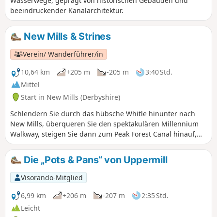
Wasserwege, geprägt von historischen Gebäuden und
beeindruckender Kanalarchitektur.
New Mills & Strines
Verein/ Wanderführer/in
10,64 km
+205 m
-205 m
3:40 Std.
Mittel
Start in New Mills (Derbyshire)
Schlendern Sie durch das hübsche Whitle hinunter nach
New Mills, überqueren Sie den spektakulären Millennium
Walkway, steigen Sie dann zum Peak Forest Canal hinauf,
bevor Sie hinabsteigen, um den Goyt zu überqueren, und
dann über Brook Bottom, ein weiteres reizvolles Dörfchen,
Die „Pots & Pans“ von Uppermill
wieder zum Pack Horse hinaufsteigen.
Visorando-Mitglied
6,99 km
+206 m
-207 m
2:35 Std.
Leicht