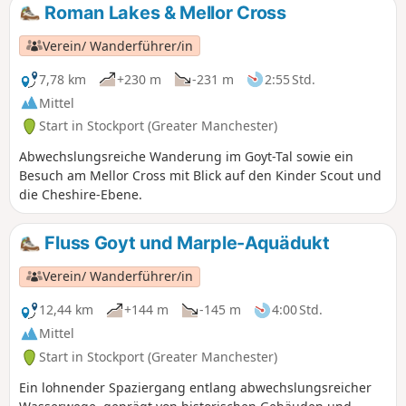
Switzerland“ bezeichnet wird) und gehen
Roman Lakes & Mellor Cross
Sie dann bergauf zu den Mooren
oberhalb von Rowarth, um
Verein/ Wanderführer/in
atemberaubende Ausblicke auf den Peak
District, den Kinder Scout und die
7,78 km
+230 m
-231 m
2:55 Std.
Cheshire-Ebene zu genießen.
Mittel
Start in Stockport (Greater Manchester)
Abwechslungsreiche Wanderung im Goyt-Tal sowie ein
Besuch am Mellor Cross mit Blick auf den Kinder Scout und
die Cheshire-Ebene.
Fluss Goyt und Marple-Aquädukt
Verein/ Wanderführer/in
12,44 km
+144 m
-145 m
4:00 Std.
Mittel
Start in Stockport (Greater Manchester)
Ein lohnender Spaziergang entlang abwechslungsreicher