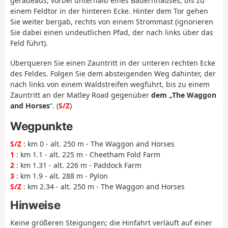
geradeaus, vorbei unterhalb eines Bauernhauses, bis zu
einem Feldtor in der hinteren Ecke. Hinter dem Tor gehen
Sie weiter bergab, rechts von einem Strommast (ignorieren
Sie dabei einen undeutlichen Pfad, der nach links über das
Feld führt).
Überqueren Sie einen Zauntritt in der unteren rechten Ecke
des Feldes. Folgen Sie dem absteigenden Weg dahinter, der
nach links von einem Waldstreifen wegführt, bis zu einem
Zauntritt an der Matley Road gegenüber
dem „The Waggon
and Horses
“. (
S/Z
)
Wegpunkte
S/Z
: km 0 - alt. 250 m - The Waggon and Horses
1
: km 1.1 - alt. 225 m - Cheetham Fold Farm
2
: km 1.31 - alt. 226 m - Paddock Farm
3
: km 1.9 - alt. 288 m - Pylon
S/Z
: km 2.34 - alt. 250 m - The Waggon and Horses
Hinweise
Keine größeren Steigungen; die Hinfahrt verläuft auf einer