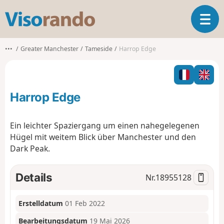
V
T
i
o
s
g
o
•••
Greater Manchester
Tameside
Harrop Edge
g
r
l
a
e
n
n
d
Harrop Edge
a
o
v
i
Ein leichter Spaziergang um einen nahegelegenen
g
Hügel mit weitem Blick über Manchester und den
a
Dark Peak.
t
i
o
Details
Nr.
18955128
n
Erstelldatum
01 Feb 2022
Bearbeitungsdatum
19 Mai 2026