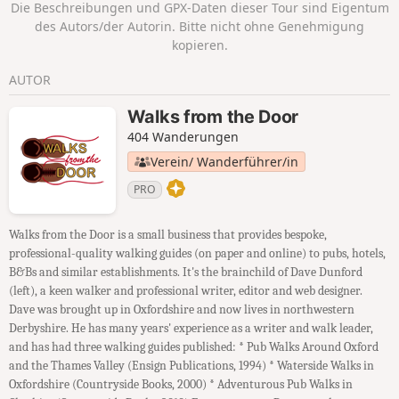
Die Beschreibungen und GPX-Daten dieser Tour sind Eigentum
des Autors/der Autorin. Bitte nicht ohne Genehmigung
kopieren.
AUTOR
Walks from the Door
404 Wanderungen
Verein/ Wanderführer/in
PRO
Walks from the Door is a small business that provides bespoke,
professional-quality walking guides (on paper and online) to pubs, hotels,
B&Bs and similar establishments. It's the brainchild of Dave Dunford
(left), a keen walker and professional writer, editor and web designer.
Dave was brought up in Oxfordshire and now lives in northwestern
Derbyshire. He has many years' experience as a writer and walk leader,
and has had three walking guides published: * Pub Walks Around Oxford
and the Thames Valley (Ensign Publications, 1994) * Waterside Walks in
Oxfordshire (Countryside Books, 2000) * Adventurous Pub Walks in