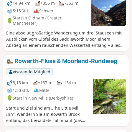
14,94 km
+356 m
-353 m
5:15 Std.
Schwer
Start in Oldham (Greater
Manchester)
Eine absolut großartige Wanderung um drei Stauseen mit
Ausblicken vom Gipfel des Saddleworth Moor, einem
Abstieg an einem rauschenden Wasserfall entlang – alles
absolut atemberaubend.
Rowarth-Fluss & Moorland-Rundweg
Visorando-Mitglied
5,15 km
+137 m
-134 m
1:50 Std.
Mittel
Start in New Mills (Derbyshire)
Start und Ziel sind am „The Little Mill
Inn“. Wandern Sie am Rowarth Brook
entlang das bewaldete Tal hinauf (das
von den Einheimischen als „Little