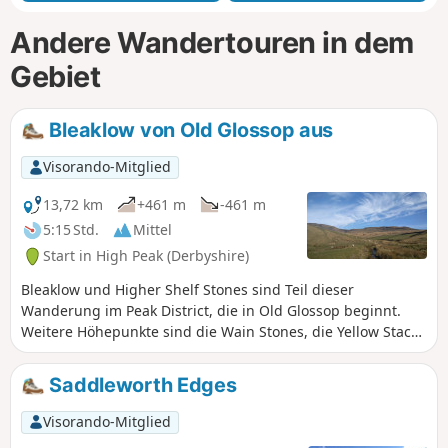
Andere Wandertouren in dem
Gebiet
Bleaklow von Old Glossop aus
Visorando-Mitglied
13,72 km
+461 m
-461 m
5:15 Std.
Mittel
Start in High Peak (Derbyshire)
Bleaklow und Higher Shelf Stones sind Teil dieser
Wanderung im Peak District, die in Old Glossop beginnt.
Weitere Höhepunkte sind die Wain Stones, die Yellow Stacks
und Doctor’s Gate. Dieses Moorland kann bei schlechtem
Wetter wild und trostlos sein, daher sollten Sie diese
Saddleworth Edges
Wanderung für einen trockenen Tag mit guter Sicht
aufheben.
Visorando-Mitglied