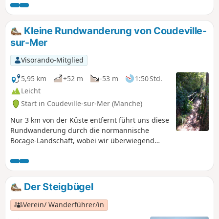
Salzwiesen, Grasflächen und Salinen bedeckt und wird von
einer überflutbaren Straße durchquert, die bei starker Flut
unter Wasser steht. Es wurden dort etwa 150 Vogelarten
Kleine Rundwanderung von Coudeville-
gezählt. Außerdem gibt es dort Schafe und Kaninchen!
sur-Mer
Visorando-Mitglied
5,95 km
+52 m
-53 m
1:50 Std.
Leicht
Start in Coudeville-sur-Mer (Manche)
Nur 3 km von der Küste entfernt führt uns diese
Rundwanderung durch die normannische
Bocage-Landschaft, wobei wir überwiegend
Wege und Pfade benutzen.
Der Steigbügel
Verein/ Wanderführer/in