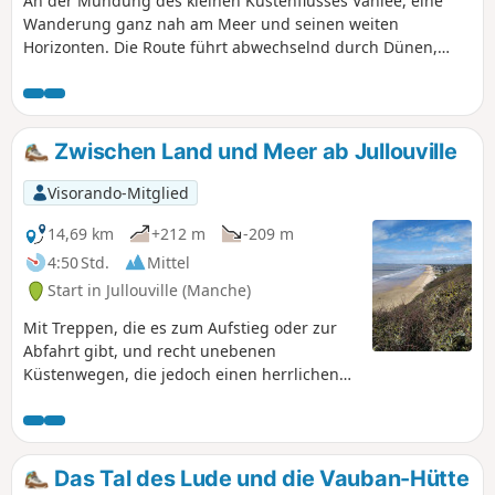
An der Mündung des kleinen Küstenflusses Vanlée, eine
Wanderung ganz nah am Meer und seinen weiten
Horizonten. Die Route führt abwechselnd durch Dünen,
durch Salzwiesen, auf denen Salzwiesen-Schafe weiden,
und am Strand entlang.
Zwischen Land und Meer ab Jullouville
Visorando-Mitglied
14,69 km
+212 m
-209 m
4:50 Std.
Mittel
Start in Jullouville (Manche)
Mit Treppen, die es zum Aufstieg oder zur
Abfahrt gibt, und recht unebenen
Küstenwegen, die jedoch einen herrlichen
Blick auf die Bucht bieten, ermöglicht diese
Rundwanderung, die zu Beginn einige
Kilometer asphaltierte, wenig begehene
kleine Straßen umfasst, im zweiten Teil
Das Tal des Lude und die Vauban-Hütte
einen herrlichen Blick auf die normannische