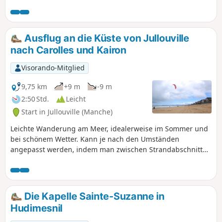
wir einigen Zeugnissen der Vergangenheit, aber auch
neugierigen Eseln, Schafen oder einem kleinen, im Grünen
versteckten Bach...
Ausflug an die Küste von Jullouville
nach Carolles und Kairon
Visorando-Mitglied
9,75 km
+9 m
-9 m
2:50 Std.
Leicht
Start in Jullouville (Manche)
Leichte Wanderung am Meer, idealerweise im Sommer und
bei schönem Wetter. Kann je nach den Umständen
angepasst werden, indem man zwischen Strandabschnitten
und dem Küstenweg wechselt...
Die Kapelle Sainte-Suzanne in
Hudimesnil