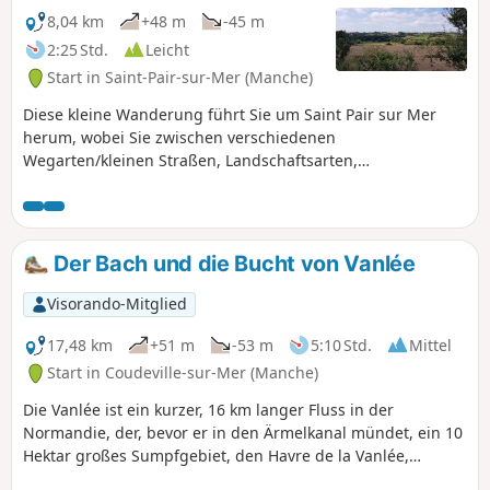
normannische Korsarenstadt, die auf
8,04 km
+48 m
-45 m
ihrem Felsen thront und von
2:25 Std.
Leicht
Stadtmauern umgeben ist. Diese Stadt
Start in Saint-Pair-sur-Mer (Manche)
erinnert an den Charme ihrer
Schwesterstadt Saint-Malo.
Diese kleine Wanderung führt Sie um Saint Pair sur Mer
herum, wobei Sie zwischen verschiedenen
Wegarten/kleinen Straßen, Landschaftsarten,
Heckenlandschaften, Stadt, Gewerbegebiet usw. wechseln,
um die Umgebung zu entdecken.
Der Bach und die Bucht von Vanlée
Visorando-Mitglied
17,48 km
+51 m
-53 m
5:10 Std.
Mittel
Start in Coudeville-sur-Mer (Manche)
Die Vanlée ist ein kurzer, 16 km langer Fluss in der
Normandie, der, bevor er in den Ärmelkanal mündet, ein 10
Hektar großes Sumpfgebiet, den Havre de la Vanlée,
bewässert, das seit 1988 zum Naturerbe gehört. Es ist mit