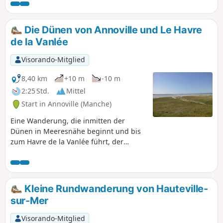
Die Dünen von Annoville und Le Havre
de la Vanlée
Visorando-Mitglied
8,40 km
+10 m
-10 m
2:25 Std.
Mittel
Start in Annoville (Manche)
Eine Wanderung, die inmitten der
Dünen in Meeresnähe beginnt und bis
zum Havre de la Vanlée führt, der
schönen Mündung dieses Flusses in
den Ärmelkanal. Der Rückweg verläuft
weiter im Landesinneren und bietet bei
heißem Wetter willkommenen Schatten.
Kleine Rundwanderung von Hauteville-
sur-Mer
Visorando-Mitglied