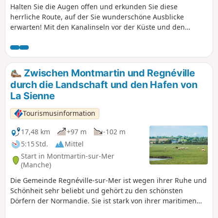
Halten Sie die Augen offen und erkunden Sie diese
herrliche Route, auf der Sie wunderschöne Ausblicke
erwarten! Mit den Kanalinseln vor der Küste und den
Schafen am Wegesrand ist diese Wanderung ideal, um die
Küste und ihre Umgebung zu genießen.
Zwischen Montmartin und Regnéville
durch die Landschaft und den Hafen von
La Sienne
Tourismusinformation
17,48 km
+97 m
-102 m
5:15 Std.
Mittel
Start in Montmartin-sur-Mer
(Manche)
Die Gemeinde Regnéville-sur-Mer ist wegen ihrer Ruhe und
Schönheit sehr beliebt und gehört zu den schönsten
Dörfern der Normandie. Sie ist stark von ihrer maritimen
Vergangenheit geprägt und es ist angenehm, die