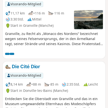
Visorando-Mitglied
11,17 km
+116 m
-116 m
3:30 Std.
Mittel
Start in Granville (Manche)
Granville, zu Recht als „Monaco des Nordens“ bezeichnet
wegen seines Felsenvorsprungs, der in den Ärmelkanal
ragt, seiner Strände und seines Kasinos. Diese Piratenstadt
ist auch der Geburtsort von Christian Dior, dem sie mit
einem Museum in seinem Geburtshaus, dem ehemaligen
Wohnhaus dieses berühmten Modeschöpfers, Tribut zollt.
Die Cité Dior
Visorando-Mitglied
8,14 km
+88 m
-85 m
2:35 Std.
Leicht
Start in Donville-les-Bains (Manche)
Entdecken Sie die Oberstadt von Granville und das in ein
Museum umgewandelte Elternhaus des Modeschöpfers