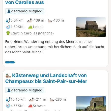
von Carolles aus
Bocage-Landschaft und anschließend auf
die Küste des Cotentin.
Visorando-Mitglied
5,04 km
+139 m
-130 m
1:50 Std.
Leicht
Start in Carolles (Manche)
Eine kleine Wanderung entlang des Meeres in einer
unberührten Umgebung mit herrlichem Blick auf die Bucht
des Mont Saint-Michel.
Küstenweg und Landschaft von
Champeaux bis Saint-Pair-sur-Mer
Visorando-Mitglied
15,10 km
+211 m
-280 m
4:55 Std.
Schwer