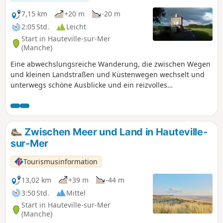
7,15 km
+20 m
-20 m
2:05 Std.
Leicht
Start in Hauteville-sur-Mer
(Manche)
Eine abwechslungsreiche Wanderung, die zwischen Wegen
und kleinen Landstraßen und Küstenwegen wechselt und
unterwegs schöne Ausblicke und ein reizvolles
architektonisches Erbe bietet.
Zwischen Meer und Land in Hauteville-
sur-Mer
Tourismusinformation
13,02 km
+39 m
-44 m
3:50 Std.
Mittel
Start in Hauteville-sur-Mer
(Manche)