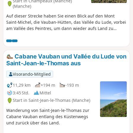
Start in Champeaux (Manche)
(Manche)
Auf dieser Strecke haben Sie einen Blick auf den Mont
Saint-Michel, die Vauban-Hütten, das Vallée du Lude, vorbei
am Vallée des Peintres, um dann wieder aufs Land zu
gelangen, durch das Sumpfgebiet und das Dorf Kairon zu
gehen und im Viertel Beausoleil in Saint-Pair anzukommen.
Cabane Vauban und Vallée du Lude von
Saint-Jean-le-Thomas aus
Visorando-Mitglied
11,29 km
+194 m
-193 m
3:45 Std.
Mittel
Start in Saint-Jean-le-Thomas (Manche)
Wanderung von Saint-Jean-le-Thomas zur
Cabane Vauban entlang des Küstenwegs
und zurück über das Land.