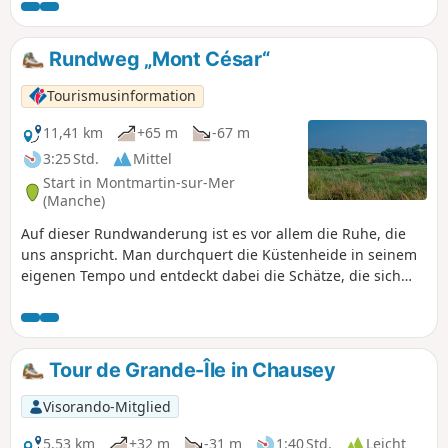
verschiedenen Weiler zu erkunden, aus denen sie besteht:
Grimouville, Urville, Incleville, Le Rey usw. Entdecken Sie die
gesamte Gemeinde, ihre Geschichte und ihre Schätze.
Rundweg „Mont César“
Tourismusinformation
11,41 km
+65 m
-67 m
3:25 Std.
Mittel
Start in Montmartin-sur-Mer
(Manche)
Auf dieser Rundwanderung ist es vor allem die Ruhe, die
uns anspricht. Man durchquert die Küstenheide in seinem
eigenen Tempo und entdeckt dabei die Schätze, die sich
entlang des Weges verbergen.
Tour de Grande-Île in Chausey
Visorando-Mitglied
5,53 km
+32 m
-31 m
1:40 Std.
Leicht