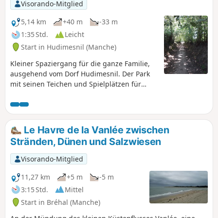
Visorando-Mitglied
5,14 km
+40 m
-33 m
1:35 Std.
Leicht
Start in Hudimesnil (Manche)
Kleiner Spaziergang für die ganze Familie,
ausgehend vom Dorf Hudimesnil. Der Park
mit seinen Teichen und Spielplätzen für
Kinder ist ideal für ein Picknick.
Le Havre de la Vanlée zwischen
Stränden, Dünen und Salzwiesen
Visorando-Mitglied
11,27 km
+5 m
-5 m
3:15 Std.
Mittel
Start in Bréhal (Manche)