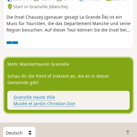
Start in Granville (Manche)
Die Insel Chausey (genauer gesagt La Grande Île) ist ein
Muss für Touristen, die das Departement Manche und seine
Region besuchen. Auf dieser Tour können Sie die Insel bei
einem angenehmen und umfassenden Spaziergang
erkunden.Die Insel selbst ist von außergewöhnlicher wilder
Schönheit. Das Gleiche gilt für die umliegenden
Meereslandschaften. Man sagt, dass bei Flut so viele Inseln
zu sehen sind wie es Wochen im Jahr gibt (52) und bei Ebbe
Mehr Wandertouren Granville
so viele wie es Tage im Jahr gibt (365).
Schau dir die Point of Interest an, die es in dieser
Gemeinde gibt:
Granville Haute Ville
Musée et Jardin Christian Dior
W
Z
ä