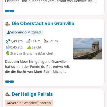
Christian Dior, ausgehend vom Strand von Donville-les-
Bains.
Die Oberstadt von Granville
Visorando-Mitglied
2,49 km
+14 m
-21 m
0:45 Std.
Leicht
Start in Granville (Manche)
Das zum Meer hin gelegene Granville
hat sich an der Pointe du Roc entwickelt,
die die Bucht von Mont-Saint-Michel
abschließt, wo die stärksten Gezeiten
Europas herrschen. Granville ist eine
dynamische Stadt, die von ihrer
touristischen Bekanntheit profitiert.
Der Heilige Pairais
Dazu trägt auch seine maritime
Ausrichtung bei. Bei diesem
Verein/ Wanderführer/in
Spaziergang entdecken Sie die hübsche