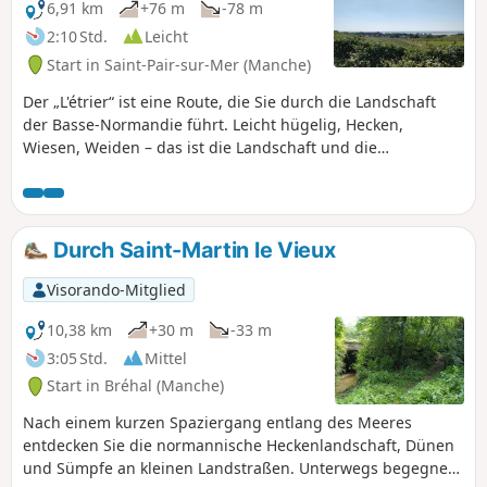
6,91 km
+76 m
-78 m
2:10 Std.
Leicht
Start in Saint-Pair-sur-Mer (Manche)
Der „L'étrier“ ist eine Route, die Sie durch die Landschaft
der Basse-Normandie führt. Leicht hügelig, Hecken,
Wiesen, Weiden – das ist die Landschaft und die
Atmosphäre dieser Wanderung, nicht zu vergessen die
Kirche von Kairon am Startpunkt.
Durch Saint-Martin le Vieux
Visorando-Mitglied
10,38 km
+30 m
-33 m
3:05 Std.
Mittel
Start in Bréhal (Manche)
Nach einem kurzen Spaziergang entlang des Meeres
entdecken Sie die normannische Heckenlandschaft, Dünen
und Sümpfe an kleinen Landstraßen. Unterwegs begegnen