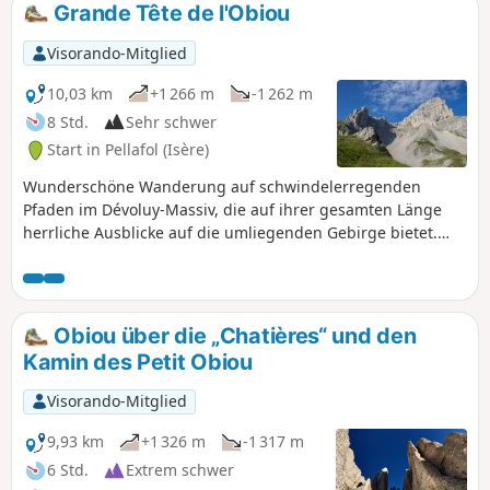
Grande Tête de l'Obiou
Visorando-Mitglied
10,03 km
+1 266 m
-1 262 m
8 Std.
Sehr schwer
Start in Pellafol (Isère)
Wunderschöne Wanderung auf schwindelerregenden
Pfaden im Dévoluy-Massiv, die auf ihrer gesamten Länge
herrliche Ausblicke auf die umliegenden Gebirge bietet.
Eine echte Wohltat für die Seele.Wanderer aufgepasst:
Diese Tour ist nur für sehr ergehene Wanderer geeignet
und erfordert das Tragen eines Helms. Es wird außerdem
empfohlen, sie nur bei gutem Wetter zu unternehmen.
Obiou über die „Chatières“ und den
Kamin des Petit Obiou
Visorando-Mitglied
9,93 km
+1 326 m
-1 317 m
6 Std.
Extrem schwer