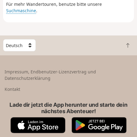
Für mehr Wandertouren, benutze bitte unsere
Suchmaschine
.
W
Z
ä
u
h
r
l
ü
e
Impressum, Endbenutzer-Lizenzvertrag und
c
e
Datenschutzerklärung
k
i
n
n
Kontakt
a
L
c
a
Lade dir jetzt die App herunter und starte dein
h
n
nächstes Abenteuer!
o
d
b
A
G
e
p
o
n
p
o