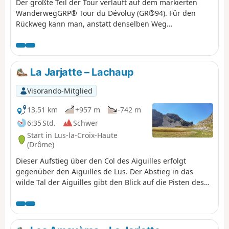
Der größte Teil der Tour verläuft auf dem markierten
WanderwegGRP® Tour du Dévoluy (GR®94). Für den
Rückweg kann man, anstatt denselben Weg
zurückzugehen, eine Abwechslung einbauen und über
den kleinen Gebirgspass und den Charvet zurückkehren.
Diese Route verläuft abseits der Wege. Diese Variante
sollte nur bei guter Sicht unternommen werden und
La Jarjatte – Lachaup
erfordert Kenntnisse im Umgang mit Karte und
Kompass, die für das Wandern abseits der Wege
Visorando-Mitglied
unerlässlich sind. Die Aussicht vom Chauvet auf den
Dévoluy ist wunderschön.
13,51 km
+957 m
-742 m
6:35 Std.
Schwer
Start in Lus-la-Croix-Haute
(Drôme)
Dieser Aufstieg über den Col des Aiguilles erfolgt
gegenüber den Aiguilles de Lus. Der Abstieg in das
wilde Tal der Aiguilles gibt den Blick auf die Pisten des
Skigebiets La Joue du Loup frei.