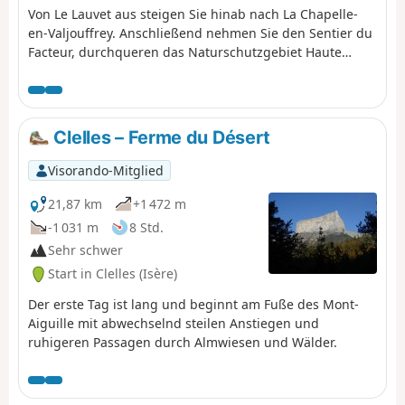
Von Le Lauvet aus steigen Sie hinab nach La Chapelle-
en-Valjouffrey. Anschließend nehmen Sie den Sentier du
Facteur, durchqueren das Naturschutzgebiet Haute
Vallée du Béranger in Valsenestre und gelangen
schließlich über den GR®54B zum Lac Labarre.
Clelles – Ferme du Désert
Visorando-Mitglied
21,87 km
+1 472 m
-1 031 m
8 Std.
Sehr schwer
Start in Clelles (Isère)
Der erste Tag ist lang und beginnt am Fuße des Mont-
Aiguille mit abwechselnd steilen Anstiegen und
ruhigeren Passagen durch Almwiesen und Wälder.