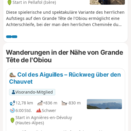
Start in Pellafol (Isère)
Diese spielerische und spektakuläre Variante des herrlichen
Aufstiegs auf den Grande Tête de l'Obiou ermöglicht eine
Achterschleife, bei der man den herrlichen Cheminée du
Petit Obiou erklimmt, der zwischen den steinernen Säulen
dieses wilden Gipfels eingeklemmt ist, und sich dann durch
die beiden Schlupflöcher der Ostwand des Grand Obiou
schlängelt. Einige kurze, einfache Kletterpassagen (maximal
Wanderungen in der Nähe von Grande
3c) und eine Route, die größtenteils abseits der Wege
Tête de l'Obiou
verläuft, verleihen der Wanderung einen Hauch von wildem
Abenteuer.
Col des Aiguilles – Rückweg über den
Chauvet
Visorando-Mitglied
12,78 km
+836 m
-830 m
6:00 Std.
Schwer
Start in Agnières-en-Dévoluy
(Hautes-Alpes)