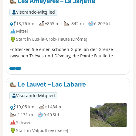
Les Amayères – La Jarjatte
Visorando-Mitglied
13,76 km
+855 m
-842 m
6:20 Std.
Mittel
Start in Lus-la-Croix-Haute (Drôme)
Entdecken Sie einen schönen Gipfel an der Grenze
zwischen Trièves und Dévoluy, die Pointe Feuillette.
Le Lauvet – Lac Labarre
Visorando-Mitglied
19,05 km
+1 484 m
-1 131 m
9:40 Std.
Schwer
Start in Valjouffrey (Isère)