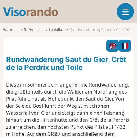
V
T
i
o
s
g
o
Wanderungen
Rhône-Alpes
Loire
La Valla-en-Gier
Rundwanderung Saut du Gier, Crêt de la Perdrix und Toile
g
r
l
a
e
n
n
d
Rundwanderung Saut du Gier, Crêt
a
o
v
de la Perdrix und Toile
i
g
Diese im Sommer sehr angenehme Rundwanderung,
a
die größtenteils durch die Wälder am Nordhang des
t
i
Pilat führt, hat als Höhepunkt den Saut du Gier. Von
o
der Scie du Bost führt der Weg zum schönen
n
Wasserfall von Gier und steigt dann einen Felshang
hinauf, um die Hirtenhütte und den Crêt de la Perdrix
zu erreichen, den höchsten Punkt des Pilat auf 1432
m Höhe. Auf dem GR®7 und anschließend dem