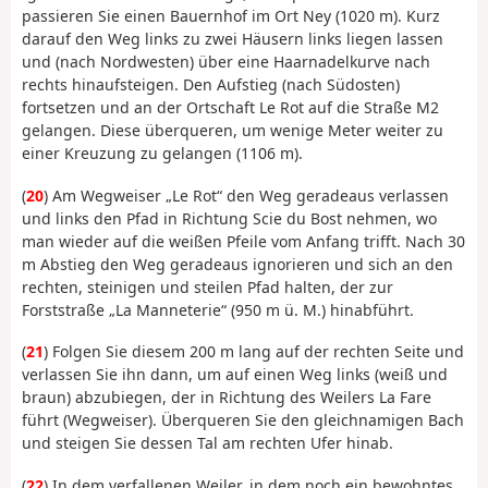
passieren Sie einen Bauernhof im Ort Ney (1020 m). Kurz
darauf den Weg links zu zwei Häusern links liegen lassen
und (nach Nordwesten) über eine Haarnadelkurve nach
rechts hinaufsteigen. Den Aufstieg (nach Südosten)
fortsetzen und an der Ortschaft Le Rot auf die Straße M2
gelangen. Diese überqueren, um wenige Meter weiter zu
einer Kreuzung zu gelangen (1106 m).
(
20
) Am Wegweiser „Le Rot“ den Weg geradeaus verlassen
und links den Pfad in Richtung Scie du Bost nehmen, wo
man wieder auf die weißen Pfeile vom Anfang trifft. Nach 30
m Abstieg den Weg geradeaus ignorieren und sich an den
rechten, steinigen und steilen Pfad halten, der zur
Forststraße „La Manneterie“ (950 m ü. M.) hinabführt.
(
21
) Folgen Sie diesem 200 m lang auf der rechten Seite und
verlassen Sie ihn dann, um auf einen Weg links (weiß und
braun) abzubiegen, der in Richtung des Weilers La Fare
führt (Wegweiser). Überqueren Sie den gleichnamigen Bach
und steigen Sie dessen Tal am rechten Ufer hinab.
(
22
) In dem verfallenen Weiler, in dem noch ein bewohntes