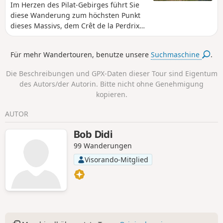
Im Herzen des Pilat-Gebirges führt Sie
diese Wanderung zum höchsten Punkt
dieses Massivs, dem Crêt de la Perdrix.
Die Route führt Sie zum Saut du Gier,
einem schönen Wasserfall unweit der
Für mehr Wandertouren, benutze unsere
Suchmaschine
.
Hirtenhütte, wo dieser Fluss entspringt.
Der Weg führt Sie durch majestätische
Die Beschreibungen und GPX-Daten dieser Tour sind Eigentum
Wälder, in denen große Bäume Sie im
des Autors/der Autorin. Bitte nicht ohne Genehmigung
Sommer vor den Sonnenstrahlen
kopieren.
schützen.
AUTOR
Bob Didi
99 Wanderungen
Visorando-Mitglied