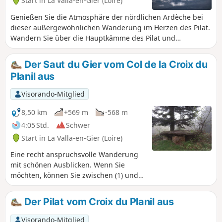
Start in La Valla-en-Gier (Loire)
Genießen Sie die Atmosphäre der nördlichen Ardèche bei
dieser außergewöhnlichen Wanderung im Herzen des Pilat.
Wandern Sie über die Hauptkämme des Pilat und
entdecken Sie atemberaubende Ausblicke und kleine steile
Pfade.
Der Saut du Gier vom Col de la Croix du
Planil aus
Visorando-Mitglied
8,50 km
+569 m
-568 m
4:05 Std.
Schwer
Start in La Valla-en-Gier (Loire)
Eine recht anspruchsvolle Wanderung
mit schönen Ausblicken. Wenn Sie
möchten, können Sie zwischen (1) und
(2) eine etwas einfachere Route wählen.
Der Wasserfall ist einen Abstecher wert.
Der Pilat vom Croix du Planil aus
Visorando-Mitglied