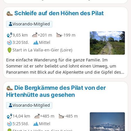
Unterholzlandschaft, Geröll, der Saut du Gier, die Quelle
des Gier in der Hirtenhütte, der Crêt de la Perdrix mit seiner
Schleife auf den Höhen des Pilat
Orientierungstafel. Bei klarem Wetter wunderschöne
Ausblicke auf das Rhonetal und die Alpenkette (Mont Blanc).
Visorando-Mitglied
Eine Route mit angemessenem Schwierigkeitsgrad. Start in
La Scie du Bost.
9,65 km
+201 m
-199 m
3:20 Std.
Mittel
Start in La Valla-en-Gier (Loire)
Eine einfache Wanderung für die ganze Familie. Im
Sommer ist er sehr beliebt und lohnt einen Umweg, um
Panoramen mit Blick auf die Alpenkette und die Gipfel des
Mont Blanc, die Monts du Lyonnais und das Giers-Tal, das
Vercors-Massiv und die Berge des Nord Vivarais zu
Die Bergkämme des Pilat von der
bewundern... Im Frühjahr blühen hier viele Blumen, im
Hirtenhütte aus gesehen
August können Heidelbeeren und im September Himbeeren
gepflückt werden... Es sei denn, Sie entscheiden sich im
Visorando-Mitglied
Winter für eine Skitour oder eine Nordic-Walking-Tour.
14,04 km
+485 m
-485 m
5:25 Std.
Mittel