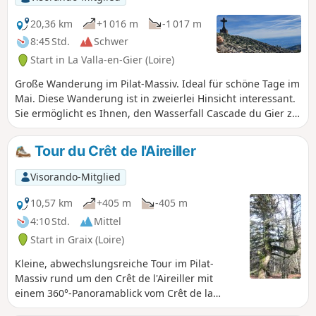
20,36 km
+1 016 m
-1 017 m
8:45 Std.
Schwer
Start in La Valla-en-Gier (Loire)
Große Wanderung im Pilat-Massiv. Ideal für schöne Tage im
Mai. Diese Wanderung ist in zweierlei Hinsicht interessant.
Sie ermöglicht es Ihnen, den Wasserfall Cascade du Gier zu
entdecken, bevor Sie in eine ganz andere Welt eintauchen
und alle Bergkämme des Pilat erkunden. Der Vorteil ist,
Tour du Crêt de l'Aireiller
dass es mehrere Stellen gibt, an denen Sie diese schöne
Wanderung abkürzen können. Achtung! Der erste Teil im
Visorando-Mitglied
Unterholz ist nicht gut ausgeschildert und man kann sich
leicht verlaufen.
10,57 km
+405 m
-405 m
4:10 Std.
Mittel
Start in Graix (Loire)
Kleine, abwechslungsreiche Tour im Pilat-
Massiv rund um den Crêt de l'Aireiller mit
einem 360°-Panoramablick vom Crêt de la
Perdrix als krönendem Abschluss.