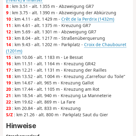
8
: km 3.51 - alt. 1 355 m - Abzweigung GR7
9
: km 3.75 - alt. 1 390 m - Abzweigung der Abkürzung
10
: km 4.11 - alt. 1 429 m -
Crêt de la Perdrix (1432m)
11
: km 4.61 - alt. 1 375 m - Kreuzung GR7
12
: km 5.69 - alt. 1 301 m - Abzweigung GR7
13
: km 8.04 - alt. 1 217 m - Straßenüberquerung
14
: km 9.43 - alt. 1 202 m - Parkplatz -
Croix de Chaubouret
(1201m)
15
: km 10.06 - alt. 1 183 m - Le Bessat
16
: km 11.51 - alt. 1 164 m - Kreuzung GR42
17
: km 12.21 - alt. 1 131 m - Kreuzung der Railles
18
: km 13.52 - alt. 1 004 m - Kreuzung „Carrefour du Toile“
19
: km 14.67 - alt. 965 m - Kreuzung Gallot
20
: km 17.44 - alt. 1 105 m - Kreuzung am Rot
21
: km 18.54 - alt. 940 m - Kreuzung La Manneterie
22
: km 19.62 - alt. 869 m - La Fare
23
: km 20.84 - alt. 833 m - Kreuzung
S/Z
: km 21.26 - alt. 800 m - Parkplatz Saut du Gier
Hinweise