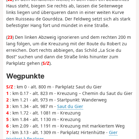
Haus steht, biegen Sie rechts ab, lassen die Seitenwege
links liegen und überqueren dann in einer weiten Kurve
den Ruisseau de Gourdéza. Der Feldweg setzt sich als stark
befestigter Hang fort und mündet in eine Straße.
(
23
) Den linken Abzweig ignorieren und dem rechten 200 m
lang folgen, um die Kreuzung mit der Route du Robert zu
erreichen. Dort rechts abbiegen, das Schild „La Scie du
Bost“ suchen und dann die Straße links hinunter zum
Parkplatz gehen (
S/Z
).
Wegpunkte
S/Z
: km 0 - alt. 800 m - Parkplatz Saut du Gier
1
: km 0.17 - alt. 823 m - Kreuzung – Chemin du Saut du Gier
2
: km 1.21 - alt. 973 m - Startpunkt: Wanderweg
3
: km 1.34 - alt. 987 m -
Saut du Gier
4
: km 1.72 - alt. 1 081 m - Kreuzung
5
: km 1.84 - alt. 1 130 m - Kreuzung
6
: km 2.09 - alt. 1 191 m - Kreuzung mit markiertem Weg
7
: km 3.13 - alt. 1 309 m - Parkplatz Hirtenhütte -
Gier
(rivière) à finaliser