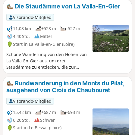
Die Staudämme von La Valla-En-Gier
Visorando-Mitglied
11,08 km
+528 m
-527 m
4:40 Std.
Mittel
Start in La Valla-en-Gier (Loire)
Schöne Wanderung von den Höhen von
La Valla-En-Gier aus, um drei
Staudämme zu entdecken, die zur
Trinkwassergewinnung genutzt werden.
Nicht empfehlenswert für Personen, die
Rundwanderung in den Monts du Pilat,
unter Höhenangst leiden.
ausgehend von Croix de Chaubouret
Visorando-Mitglied
15,42 km
+687 m
-693 m
6:20 Std.
Schwer
Start in Le Bessat (Loire)