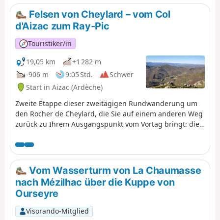
auf dem Kamm und tauchen dann
Felsen von Cheylard – vom Col
wieder hinab in die Kühle der drei
d'Aizac zum Ray-Pic
Täler. Sie durchqueren den
wunderschönen Weiler Thieurre, der
Touristiker/in
auf einem Felsvorsprung thront und
einen atemberaubenden Blick auf
19,05 km
+1 282 m
die untere Ardèche, das Volane-Tal
-906 m
9:05 Std.
Schwer
und das Besorgues-Tal bietet.
Start in Aizac (Ardèche)
Zweite Etappe dieser zweitägigen Rundwanderung um
den Rocher de Cheylard, die Sie auf einem anderen Weg
zurück zu Ihrem Ausgangspunkt vom Vortag bringt: die
Cascade du Ray-Pic.Nach einer Passage auf dem Gipfel
des Rouyon-Massivs tauchen Sie in Richtung Besorgues
hinab, um auf der anderen Seite wieder auf die
Hochebene der Ardèche zu gelangen: Hier weichen
Vom Wasserturm von La Chaumasse
Ginsterbüsche wilden Heidelbeeren.
nach Mézilhac über die Kuppe von
Ourseyre
Visorando-Mitglied