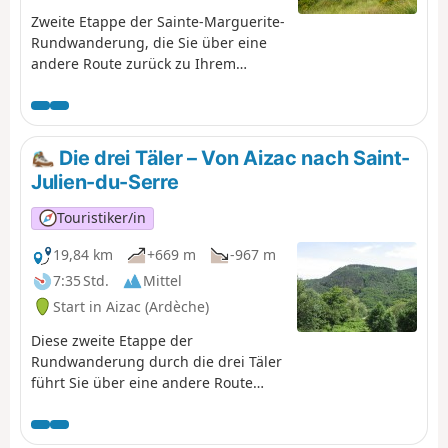
Zweite Etappe der Sainte-Marguerite-
Rundwanderung, die Sie über eine
andere Route zurück zu Ihrem
Ausgangspunkt vom Vortag führt:
Neyrac-les-Bains. Der erste Abschnitt
verläuft in luftiger Höhe und führt
über den Gipfel dieses höchsten
Die drei Täler – Von Aizac nach Saint-
Punktes der beiden Tage, von dem
Julien-du-Serre
aus Sie einen atemberaubenden
Blick auf die Basse Ardèche, den
Touristiker/in
Tanargue, das Plateau Ardéchois und
die umliegenden Täler genießen
19,84 km
+669 m
-967 m
können. Der zweite Abschnitt ist eher
7:35 Std.
Mittel
geprägt von architektonischem
Start in Aizac (Ardèche)
und/oder historischem Erbe mit dem
Dorf Niègles, den Schlössern von
Diese zweite Etappe der
Vantadour und Hautségur sowie der
Rundwanderung durch die drei Täler
Via Domitia.
führt Sie über eine andere Route
nach Saint-Julien-du-Serre, dem
Ausgangspunkt des Vortags. Auf
dem ersten Abschnitt wandern Sie