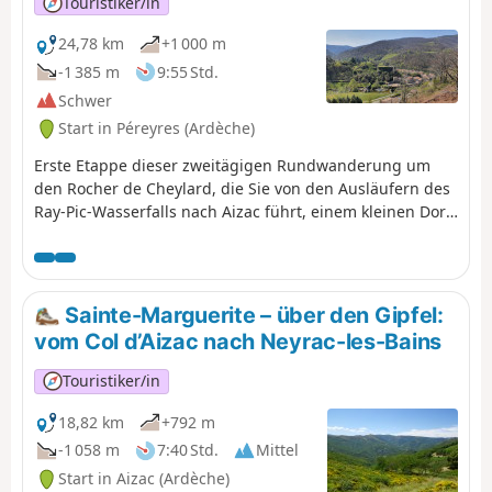
Touristiker/in
24,78 km
+1 000 m
-1 385 m
9:55 Std.
Schwer
Start in Péreyres (Ardèche)
Erste Etappe dieser zweitägigen Rundwanderung um
den Rocher de Cheylard, die Sie von den Ausläufern des
Ray-Pic-Wasserfalls nach Aizac führt, einem kleinen Dorf
in den Cevennen der Ardèche, das auf einem Pass
zwischen Volane und Besorgues liegt. Buchenwälder,
Ginsterheiden, Kastanienbäume, Römerstraßen,
kristallklare Wildbäche, Pässe mit atemberaubenden
Sainte-Marguerite – über den Gipfel:
Ausblicken ... Sie wandern von der Hochebene der
vom Col d’Aizac nach Neyrac-les-Bains
Ardèche in die Tiefebene der Ardèche.
Touristiker/in
18,82 km
+792 m
-1 058 m
7:40 Std.
Mittel
Start in Aizac (Ardèche)