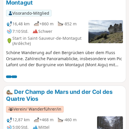
Montagut
Visorando-Mitglied
16,48 km
+860 m
-852 m
7:10 Std.
Schwer
Start in Saint-Sauveur-de-Montagut
(Ardèche)
Schöne Wanderung auf den Bergrücken über dem Fluss
Orsanne. Zahlreiche Panoramablicke, insbesondere vom Pic
Lafont und der Burgruine von Montagut (Mont Aigu) mit
Blick auf vier Täler: Eyrieux, Glueyre, Orsanne und Auzène.
Der Champ de Mars und der Col des
Quatre Vios
Verein/ Wanderführer/in
12,87 km
+468 m
-460 m
5:00 Std.
Mittel