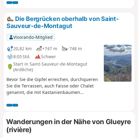
(Gerbier, Mézenc, Sara) und bei klarem Wetter auf die Alpen
(Mont Blanc, Oisans...). Für den Rückweg gibt es zwei
Möglichkeiten. Die in der Beschreibung: Wer Asphalt nicht
Die Bergrücken oberhalb von Saint-
mag, sollte diezweite Option wählen (praktische
Sauveur-de-Montagut
Informationen).
Visorando-Mitglied
20,82 km
+747 m
-748 m
8:05 Std.
Schwer
Start in Saint-Sauveur-de-Montagut
(Ardèche)
Bevor Sie die Gipfel erreichen, durchqueren
Sie die Terrassen, auch Faisse oder Chalet
genannt, die mit Kastanienbäumen
bepflanzt sind, und typische Weiler. Von den
Gipfeln aus haben Sie einen fast 360°-Blick:
auf die Alpen, den Vercors und die Bergkette
des Mézenc.
Wanderungen in der Nähe von Glueyre
(rivière)