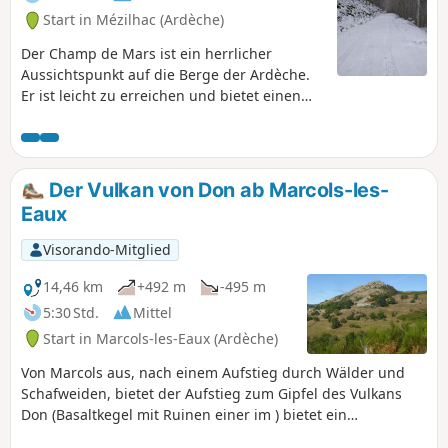
Start in Mézilhac (Ardèche)
Der Champ de Mars ist ein herrlicher
Aussichtspunkt auf die Berge der Ardèche.
Er ist leicht zu erreichen und bietet einen
360°-Panoramablick mit Orientierungstafel,
von dem aus man alle umliegenden Berge
bis zum Vercors sehen kann.
Der Vulkan von Don ab Marcols-les-
Eaux
Visorando-Mitglied
14,46 km
+492 m
-495 m
5:30 Std.
Mittel
Start in Marcols-les-Eaux (Ardèche)
Von Marcols aus, nach einem Aufstieg durch Wälder und
Schafweiden, bietet der Aufstieg zum Gipfel des Vulkans
Don (Basaltkegel mit Ruinen einer im ) bietet ein
außergewöhnliches Panorama auf die Monts d'Ardèche