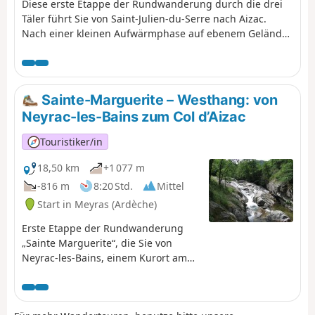
Diese erste Etappe der Rundwanderung durch die drei
Täler führt Sie von Saint-Julien-du-Serre nach Aizac.
Nach einer kleinen Aufwärmphase auf ebenem Gelände
im Oize-Tal entdecken Sie das Land der Kastanien in den
Cevennen der Ardèche! Sie durchqueren Weiler, die sich
an Wegbiegungen schmiegen, und malerische Dörfer:
Saint-Andéol-de-Vals, Genestelle, Antraigues-sur-Volane,
Sainte-Marguerite – Westhang: von
Aizac. Mal im Talgrund, mal auf den Bergrücken ... oft im
Neyrac-les-Bains zum Col d’Aizac
Schatten.
Touristiker/in
18,50 km
+1 077 m
-816 m
8:20 Std.
Mittel
Start in Meyras (Ardèche)
Erste Etappe der Rundwanderung
„Sainte Marguerite“, die Sie von
Neyrac-les-Bains, einem Kurort am
Ufer der Ardèche, nach Aizac führt,
einem kleinen Dorf in den Cevennen
der Ardèche, nur einen