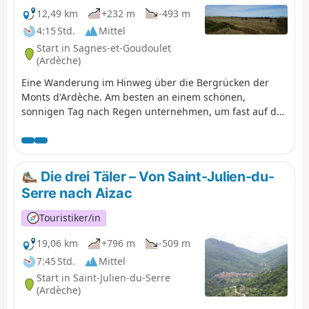
12,49 km
+232 m
-493 m
4:15 Std.
Mittel
Start in Sagnes-et-Goudoulet
(Ardèche)
Eine Wanderung im Hinweg über die Bergrücken der
Monts d'Ardèche. Am besten an einem schönen,
sonnigen Tag nach Regen unternehmen, um fast auf der
gesamten Strecke einen herrlichen Blick auf die
gesamten Alpen zu genießen, vom Mont Blanc bis zum
Ventoux.
Die drei Täler – Von Saint-Julien-du-
Serre nach Aizac
Touristiker/in
19,06 km
+796 m
-509 m
7:45 Std.
Mittel
Start in Saint-Julien-du-Serre
(Ardèche)