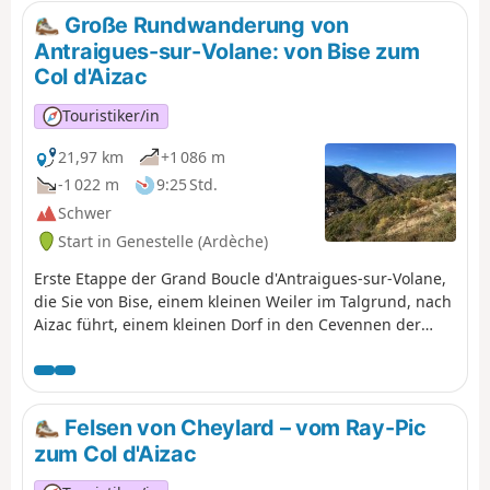
Große Rundwanderung von
Antraigues-sur-Volane: von Bise zum
Col d'Aizac
Touristiker/in
21,97 km
+1 086 m
-1 022 m
9:25 Std.
Schwer
Start in Genestelle (Ardèche)
Erste Etappe der Grand Boucle d'Antraigues-sur-Volane,
die Sie von Bise, einem kleinen Weiler im Talgrund, nach
Aizac führt, einem kleinen Dorf in den Cevennen der
Ardèche, das auf einem Pass zwischen Volane und
Besorgues thront. Flüsse mit kristallklarem Wasser, Pässe
mit atemberaubender Aussicht, zahlreiche durchquerte
Weiler – die Berge sind keineswegs verödet: Leben,
Felsen von Cheylard – vom Ray-Pic
Wasser und Natur sind allgegenwärtig.
zum Col d'Aizac