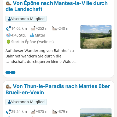
Von Épône nach Mantes-la-Ville durch
die Landschaft
Visorando-Mitglied
14,02 km
+252 m
-240 m
4:45 Std.
Mittel
Start in Épône (Yvelines)
Auf dieser Wanderung von Bahnhof zu
Bahnhof wandern Sie durch die
Landschaft, durchqueren kleine Wälder
und Weiler. Sie werden einige schöne
Aussichtspunkte sowie kulturelle
Sehenswürdigkeiten genießen können.
Von Thun-le-Paradis nach Mantes über
Brueil-en-Vexin
Visorando-Mitglied
29,24 km
+375 m
-379 m