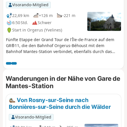
Regionalen Naturparks Vexin Français, wobei sie in kurzer
Visorando-Mitglied
Zeit von einem der tiefsten Punkte der Region (die
Überquerung der Seine, ~18 m) zu einem der höchsten
22,69 km
+126 m
-221 m
Punkte (der Buchenwald in Villiers-en-Arthies, 205 m).Das
6:50 Std.
Schwer
französische Vexin mit seinen geschützten Agrar- und
Start in Orgerus (Yvelines)
Waldlandschaften ist eine wunderschöne Region, in der
man sehr angenehm wandern kann.
Fünfte Etappe der Grand Tour de l'Île-de-France auf dem
GR®11, die den Bahnhof Orgerus-Béhoust mit dem
Bahnhof Mantes-Station verbindet, ebenfalls durch das
Departement Yvelines. Es handelt sich um eine Route in
Richtung Norden, die das Seine-Tal in Mantes-la-Jolie
erreicht, indem sie die Täler des Flusses Flexanville und
dann des Vaucouleurs hinunterführt. Die Route verläuft
Wanderungen in der Nähe von Gare de
sowohl auf Wegen im Talgrund als auch auf Wegen auf den
Mantes-Station
angrenzenden Hochebenen.
Von Rosny-sur-Seine nach
Bonnières-sur-Seine durch die Wälder
Visorando-Mitglied