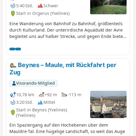
Val d'Oise, bevor siewieder ins Tal der Viosne hinabführt,
5:40 Std.
Schwer
um Chars zu erreichen.
Start in Orgerus (Yvelines)
Eine Wanderung von Bahnhof zu Bahnhof, größtenteils
durch Kulturland. Der unterirdische Aquädukt der Avre
begleitet uns auf halber Strecke, und gegen Ende bietet
der Staatswald von Beynes angenehme Wanderwege.
Einige schöne Kirchen runden das Bild ab.
Beynes – Maule, mit Rückfahrt per
Zug
Visorando-Mitglied
10,78 km
+92 m
-113 m
3:20 Std.
Mittel
Start in Beynes (Yvelines)
(Yvelines)
Ein Spaziergang auf den Hochebenen über dem
Mauldre-Tal. Eine hügelige Landschaft, so weit das Auge