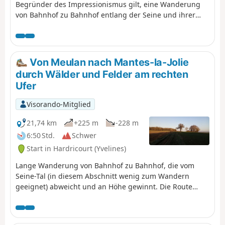
Begründer des Impressionismus gilt, eine Wanderung
von Bahnhof zu Bahnhof entlang der Seine und ihrer
Hügel. Schöne Aussichtspunkte säumen die Strecke. Auf
halber Strecke bieten sich mehrere Besichtigungen in
Giverny an, wo der Maler von 1883 bis zu seinem Tod
1926 lebte und arbeitete. Am Ende der Wanderung lohnt
Von Meulan nach Mantes-la-Jolie
sich ein Abstecher zur Stiftskirche von Vernon.
durch Wälder und Felder am rechten
Ufer
Visorando-Mitglied
21,74 km
+225 m
-228 m
6:50 Std.
Schwer
Start in Hardricourt (Yvelines)
Lange Wanderung von Bahnhof zu Bahnhof, die vom
Seine-Tal (in diesem Abschnitt wenig zum Wandern
geeignet) abweicht und an Höhe gewinnt. Die Route
bietet einen Wechsel zwischen Waldabschnitten und
Passagen durch Felder mit weitreichenden Ausblicken.
Es erwartet Sie ein schönes Kulturerbe mit zwei schönen