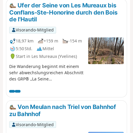
romanischen Kirchen im ersten Teil und, am Ende und
Ufer der Seine von Les Mureaux bis
als Höhepunkt, der gotischen Stiftskirche von Mantes-la-
Conflans-Ste-Honorine durch den Bois
Jolie.
de l'Hautil
Visorando-Mitglied
18,97 km
+159 m
-154 m
5:50 Std.
Mittel
Start in Les Mureaux (Yvelines)
Die Wanderung beginnt mit einem
sehr abwechslungsreichen Abschnitt
des GRP® „La Seine
impressionniste“, der zunächst an
der imposanten ESA-Fabrik der
Ariane-Rakete und ihrem
Verladehafen, einem hübschen
Von Meulan nach Triel von Bahnhof
Yachthafen, der Île de loisir du Val de
zu Bahnhof
Seine und mehreren sehr
weitläufigen Teichen vorbeiführt.
Visorando-Mitglied
Weiter geht es nach Triel-sur-Seine