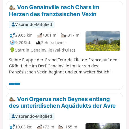
Von Genainville nach Chars im
Herzen des französischen Vexin
Visorando-Mitglied
29,65 km
+301 m
-317 m
9:20 Std.
Sehr schwer
Start in Genainville (Val-d'Oise)
Siebte Etappe der Grand Tour de l'Île-de-France auf dem
GR®11, die im Dorf Genainville im Herzen des
französischen Vexin beginnt und zum weiter östlich
gelegenen Bahnhof Chars führt. Diese Etappe geht Hand
in Hand mit der vorherigen Etappe Mantes-Genainville,
da eine Übernachtung in Genainville oder Umgebung
erforderlich ist, um die Bahnhöfe Mantes und Chars zu
Von Orgerus nach Beynes entlang
Fuß zu erreichen. Diese sehr schöne Etappe führt weiter
des unterirdischen Aquädukts der Avre
durch den nicht minder schönen Regionalen Naturpark
Vexin Français in östlicher Richtung. Sie erreichtzunächst
Visorando-Mitglied
das Tal der Aubette de Magny, durchquert eine Reihe
von landwirtschaftlichen Hochebenen zwischen Oise und
19,03 km
+72 m
-155 m