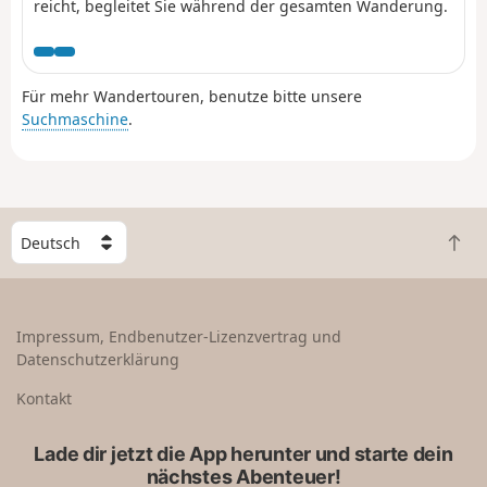
reicht, begleitet Sie während der gesamten Wanderung.
Für mehr Wandertouren, benutze bitte unsere
Suchmaschine
.
W
Z
ä
u
h
r
l
ü
e
Impressum, Endbenutzer-Lizenzvertrag und
c
e
Datenschutzerklärung
k
i
n
n
Kontakt
a
L
c
a
Lade dir jetzt die App herunter und starte dein
h
n
nächstes Abenteuer!
o
d