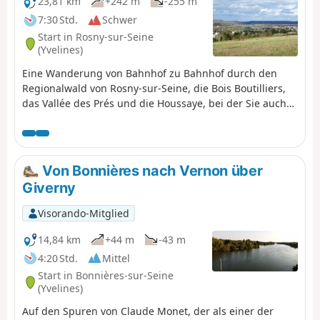
23,81 km
+242 m
-255 m
7:30 Std.
Schwer
Start in Rosny-sur-Seine
(Yvelines)
Eine Wanderung von Bahnhof zu Bahnhof durch den
Regionalwald von Rosny-sur-Seine, die Bois Boutilliers,
das Vallée des Prés und die Houssaye, bei der Sie auch
einige schöne Aussichtspunkte und kulturelle
Sehenswürdigkeiten entdecken werden.
Von Bonnières nach Vernon über
Giverny
Visorando-Mitglied
14,84 km
+44 m
-43 m
4:20 Std.
Mittel
Start in Bonnières-sur-Seine
(Yvelines)
Auf den Spuren von Claude Monet, der als einer der