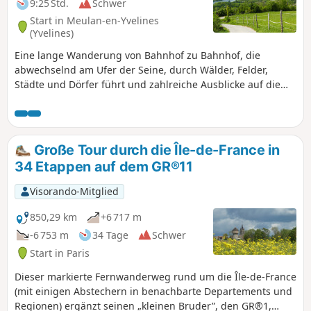
9:25 Std.
Schwer
Start in Meulan-en-Yvelines
(Yvelines)
Eine lange Wanderung von Bahnhof zu Bahnhof, die
abwechselnd am Ufer der Seine, durch Wälder, Felder,
Städte und Dörfer führt und zahlreiche Ausblicke auf die
Seine und das französische Vexin bietet. Die Route,
gesäumt von historischen Sehenswürdigkeiten, erinnert
auch daran, dass in dieser Region im August 1944 heftige
Kämpfe stattfanden.
Große Tour durch die Île-de-France in
34 Etappen auf dem GR®11
Visorando-Mitglied
850,29 km
+6 717 m
-6 753 m
34 Tage
Schwer
Start in Paris
Dieser markierte Fernwanderweg rund um die Île-de-France
(mit einigen Abstechern in benachbarte Departements und
Regionen) ergänzt seinen „kleinen Bruder”, den GR®1,