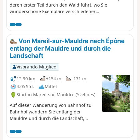
deren erster Teil durch den Wald führt, wo Sie
wunderschöne Exemplare verschiedener
Laubbaumarten bewundern können, insbesondere
Buchen und Eichen, die sicherlich über hundert Jahre alt
sind. Sie kommen auch in der Nähe des
Telekommunikationszentrums von Alluets-le-Roi mit
Von Mareil-sur-Mauldre nach Épône
seinen zahlreichen Antennen aller Art vorbei.Der
entlang der Mauldre und durch die
abwechslungsreichere zweite Teil umfasst die
Landschaft
Besichtigung der Ruine der Abtei von Abbecourt und der
Dorfzentren von Orgeval und Villennes-sur-Seine mit
Visorando-Mitglied
ihren Kirchen. Der Spaziergang endet mit einer
angenehmen Wanderung am Ufer der Seine.
12,90 km
+154 m
-171 m
4:05 Std.
Mittel
Start in Mareil-sur-Mauldre (Yvelines)
Auf dieser Wanderung von Bahnhof zu
Bahnhof wandern Sie entlang der
Mauldre und durch die Landschaft,
durchqueren mehrere Gemeinden und
entdecken dabei einige kulturelle
Sehenswürdigkeiten.