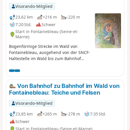
Visorando-Mitglied
23,62 km
+216 m
-220 m
7:20 Std.
Schwer
Start in Fontainebleau (Seine-et-
Marne)
Bogenförmige Strecke im Wald von
Fontainebleau, ausgehend von der SNCF-
Haltestelle im Wald bis zum Bahnhof
Bois-le-Roi. Aussichtspunkte: Rocher
Cassepot, Rocher Saint-Germain, die auf
einem Plateau liegende Mare aux
Sangliers, die Rochers d'Apremont, das
Von Bahnhof zu Bahnhof im Wald von
Camp de Chailly. Schöne Bäume, schöne
Fontainebleau: Teiche und Felsen
Landschaften, interessante Felsen,
Unterstände/Biwakplätze unter Felsen,
Visorando-Mitglied
natürliche Tunnel und ein schöner Tag im
Grünen.
23,85 km
+265 m
-278 m
7:35 Std.
Schwer
Start in Fontainebleau (Seine-et-Marne)