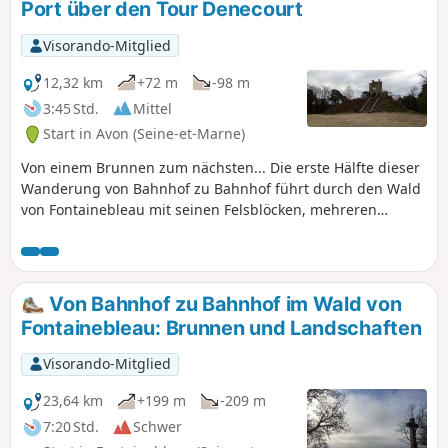
Port über den Tour Denecourt
Visorando-Mitglied
12,32 km
+72 m
-98 m
3:45 Std.
Mittel
Start in Avon (Seine-et-Marne)
Von einem Brunnen zum nächsten... Die erste Hälfte dieser
Wanderung von Bahnhof zu Bahnhof führt durch den Wald
von Fontainebleau mit seinen Felsblöcken, mehreren
Brunnen, dem Roche Éponge und dem Tour Dencourt, der
einen weiten Ausblick bietet. Anschließend folgt man der
Seine, zunächst in Samois mit seinen zahlreichen
Binnenschiffen, dann am Waldrand entlang.
Von Bahnhof zu Bahnhof im Wald von
Fontainebleau: Brunnen und Landschaften
Visorando-Mitglied
23,64 km
+199 m
-209 m
7:20 Std.
Schwer