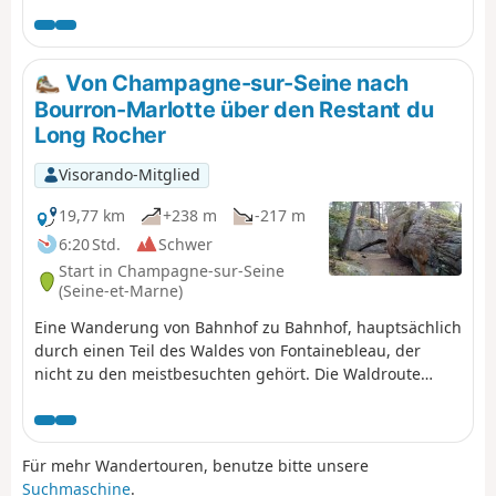
Wald schlängeln. Man erklimmt zwei Hügel, auf denen
jeweils ein Turm aus dem späten 19. Jahrhundert steht;
vom Gipfel eines davon bietet sich ein weitreichender
Ausblick.
Von Champagne-sur-Seine nach
Bourron-Marlotte über den Restant du
Long Rocher
Visorando-Mitglied
19,77 km
+238 m
-217 m
6:20 Std.
Schwer
Start in Champagne-sur-Seine
(Seine-et-Marne)
Eine Wanderung von Bahnhof zu Bahnhof, hauptsächlich
durch einen Teil des Waldes von Fontainebleau, der
nicht zu den meistbesuchten gehört. Die Waldroute
wechselt zwischen breiten Wegen und Pfaden, die sich
durch das Felsengewirr schlängeln. Zuvor bietet die
Durchquerung von Thomery schöne Einblicke in das
Für mehr Wandertouren, benutze bitte unsere
Kulturerbe, darunter seine Weinbergmauern und einige
Suchmaschine
.
schöne Ausblicke auf die Seine.