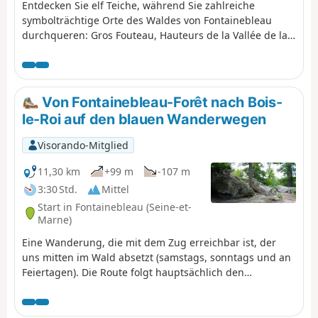
Entdecken Sie elf Teiche, während Sie zahlreiche
symbolträchtige Orte des Waldes von Fontainebleau
durchqueren: Gros Fouteau, Hauteurs de la Vallée de la
Solle, Mare aux ligueurs, aux Bouleaux, Fontaine
Sanguinède, Croix du Gand Veneur, Chaos d'Apremont,
Mare aux Sangliers, Rocher Cuvier Chatillon, Mare aux
Canards, à Dagneau, à Piat, Longues vallées, Rocher
Von Fontainebleau-Forêt nach Bois-
Canon, Mare aux Evées, aux Cerfs, Plaine de Bois-le-Roi,
le-Roi auf den blauen Wanderwegen
de Samois, Mare du Marchais, Samois-sur-Seine, Île du
Berceau, la Tour Denecourt.
Visorando-Mitglied
11,30 km
+99 m
-107 m
3:30 Std.
Mittel
Start in Fontainebleau (Seine-et-
Marne)
Eine Wanderung, die mit dem Zug erreichbar ist, der
uns mitten im Wald absetzt (samstags, sonntags und an
Feiertagen). Die Route folgt hauptsächlich den
Denecourt-Colinet-Wegen, die aufgrund der Farbe ihrer
Markierungen als „blaue Wege” bezeichnet werden. Man
schlängelt sich durch das Unterholz, weit entfernt von