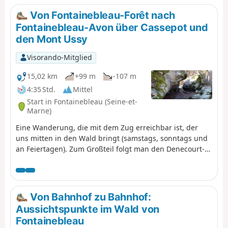
den breiten Waldwegen, und auf mehreren Abschnitten
Von Fontainebleau-Forêt nach
windet man sich zwischen Felsen hindurch.
Fontainebleau-Avon über Cassepot und
den Mont Ussy
Visorando-Mitglied
15,02 km
+99 m
-107 m
4:35 Std.
Mittel
Start in Fontainebleau (Seine-et-
Marne)
Eine Wanderung, die mit dem Zug erreichbar ist, der
uns mitten in den Wald bringt (samstags, sonntags und
an Feiertagen). Zum Großteil folgt man den Denecourt-
Colinet-Wanderwegen, die aufgrund der Farbe ihrer
Markierungen auch „blaue Wege“ genannt werden. Am
Rocher Cassepot und auf dem Mont Ussy schlängelt man
sich zwischen den Felsen hindurch.
Von Bahnhof zu Bahnhof:
Aussichtspunkte im Wald von
Fontainebleau