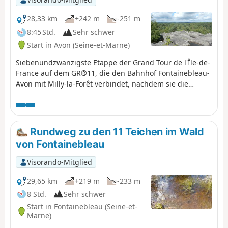
28,33 km
+242 m
-251 m
8:45 Std.
Sehr schwer
Start in Avon (Seine-et-Marne)
Siebenundzwanzigste Etappe der Grand Tour de l'Île-de-
France auf dem GR®11, die den Bahnhof Fontainebleau-
Avon mit Milly-la-Forêt verbindet, nachdem sie die
Wälder von Fontainebleau und Trois Pignons in
westlicher Richtung durchquert hat, über Arbonne-la-
Forêt zwischen den beiden Massiven. Diese Etappe
erfordert eine Übernachtung in Milly-la-Forêt oder
Rundweg zu den 11 Teichen im Wald
Umgebung, bevor man am nächsten Tag Ballancourt
von Fontainebleau
erreicht. In der Umgebung stehen einige Hotels und
Gästezimmer zur Verfügung.
Visorando-Mitglied
29,65 km
+219 m
-233 m
8 Std.
Sehr schwer
Start in Fontainebleau (Seine-et-
Marne)