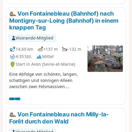
Mares Froideau, Rocher Cassepot,
Rocher Saint-Germain, Grotte aux
Von Fontainebleau (Bahnhof) nach
Cristaux, Mare à Piat, Butte Saint-
Montigny-sur-Loing (Bahnhof) in einem
Louis und Petit Mont. Der Weg
knappen Tag
verläuft größtenteils im Schatten;
schöne Bäume.
Visorando-Mitglied
14,69 km
+137 m
-132 m
4:35 Std.
Mittel
Start in Avon (Seine-et-Marne)
Eine Abfolge von schönen, langen,
schattigen und sonnigen Alleen
zwischen zwei Felsmassiven.
Entdecken Sie die natürliche Vielfalt
des Massif de Fontainebleau mit
einem Minimum an zu
überquerenden Straßen.
Von Fontainebleau nach Milly-la-
Forêt durch den Wald
Visorando-Mitglied