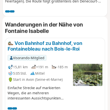
Feiertagen). Die Route folgt größtenteils den Denecourt-
Colinet-Wegen, die aufgrund der Farbe ihrer Markierungen
als „blaue Wege“ bezeichnet werden. Man schlängelt sich
durch das Unterholz, fernab der breiten Waldwege, und
windet sich zwischen den Felsen hindurch. Am Rocher
Wanderungen in der Nähe von
Cassepot gibt es zwei schöne Aussichtspunkte, von denen
Fontaine Isabelle
aus man einen weiten Ausblick genießen kann. Am Ende
der Wanderung kommt man an mehreren Brunnen vorbei.
Von Bahnhof zu Bahnhof, von
Fontainebleau nach Bois-le-Roi
Visorando-Mitglied
15,81 km
+191 m
-185 m
5:05 Std.
Mittel
Start in Avon (Seine-et-Marne)
Einfache Strecke auf markierten
Wegen, die an mehreren
interessanten Aussichtspunkten
vorbeiführt: Denkmäler, Roche
Éponge, Quellen, Tour Dénécourt,