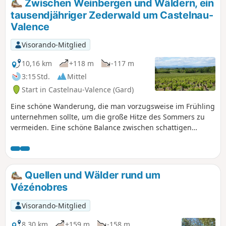
Zwischen Weinbergen und Wäldern, ein
tausendjähriger Zederwald um Castelnau-
Valence
Visorando-Mitglied
10,16 km
+118 m
-117 m
3:15 Std.
Mittel
Start in Castelnau-Valence (Gard)
Eine schöne Wanderung, die man vorzugsweise im Frühling
unternehmen sollte, um die große Hitze des Sommers zu
vermeiden. Eine schöne Balance zwischen schattigen
Wegen in reizvollen Eichenwäldern und meist offenen
Bereichen in den Weinbergen. Allein schon der
tausendjährige Cade (Wacholder) ist eine Reise wert, so
majestätisch ist dieser Baum.
Quellen und Wälder rund um
Vézénobres
Visorando-Mitglied
8,30 km
+159 m
-158 m