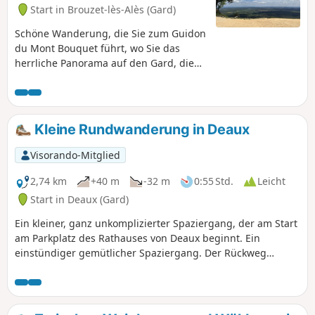
Start in Brouzet-lès-Alès (Gard)
Schöne Wanderung, die Sie zum Guidon
du Mont Bouquet führt, wo Sie das
herrliche Panorama auf den Gard, die
Berge der Ardèche und Lozère, die
Drôme, den Mont Ventoux ...
bewundern können. Trotz der
zahlreichen Wege ist die Orientierung
Kleine Rundwanderung in Deaux
nicht schwierig, da Ihnen die Antennen
auf dem Gipfel als Orientierungshilfe
Visorando-Mitglied
dienen.
2,74 km
+40 m
-32 m
0:55 Std.
Leicht
Start in Deaux (Gard)
Ein kleiner, ganz unkomplizierter Spaziergang, der am Start
am Parkplatz des Rathauses von Deaux beginnt. Ein
einstündiger gemütlicher Spaziergang. Der Rückweg
erfolgt über eine asphaltierte Straße.