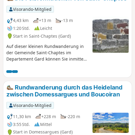
Visorando-Mitglied
4,43 km
+13 m
-13 m
1:20 Std.
Leicht
Start in Saint-Chaptes (Gard)
Auf dieser kleinen Rundwanderung in
der Gemeinde Saint-Chaptes im
Departement Gard können Sie inmitten
des Heidelands in Fels gehauene
Skulpturen entdecken und erhalten
einen Eindruck vom Dorf, seinen alten
Gassen und seinem Schloss.
Rundwanderung durch das Heideland
zwischen Domessargues und Boucoiran
Visorando-Mitglied
11,30 km
+228 m
-220 m
3:55 Std.
Mittel
Start in Domessargues (Gard)