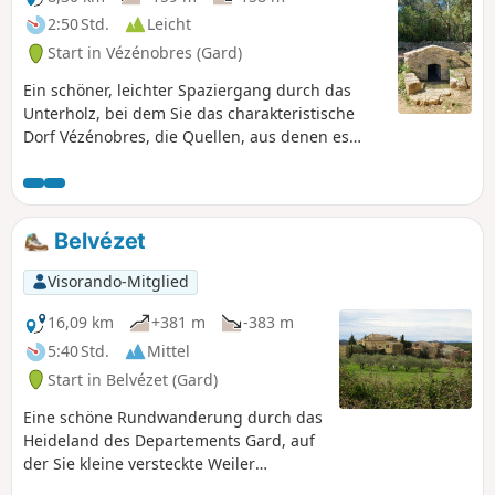
2:50 Std.
Leicht
Start in Vézénobres (Gard)
Ein schöner, leichter Spaziergang durch das
Unterholz, bei dem Sie das charakteristische
Dorf Vézénobres, die Quellen, aus denen es
gespeist wird, sowie schöne Ausblicke auf die
Cevennen entdecken können. Die gesamte
Wanderung folgt markierten Wanderwegen.
Belvézet
Visorando-Mitglied
16,09 km
+381 m
-383 m
5:40 Std.
Mittel
Start in Belvézet (Gard)
Eine schöne Rundwanderung durch das
Heideland des Departements Gard, auf
der Sie kleine versteckte Weiler
entdecken können.