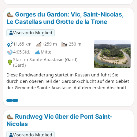
Grotte de la Trône (derzeit aus Naturschutzgründen
geschlossen), in der 37.000 Jahre alte Malereien zu sehen
Gorges du Gardon: Vic, Saint-Nicolas,
sind. Man steigt zweimal zum Gardon hinab und macht
Le Castellas und Grotte de la Trone
dann einen kleinen Abstecher zur großen Klippe von
Russan.
Visorando-Mitglied
11,65 km
+259 m
-250 m
4:05 Std.
Mittel
Start in Sainte-Anastasie (Gard)
(Gard)
Diese Rundwanderung startet in Russan und führt Sie
durch den oberen Teil der Gardon-Schlucht auf dem Gebiet
der Gemeinde Sainte-Anastasie. Auf dem ersten Abschnitt
über DFCI-Wege kommen Sie durch das charmante Dorf Vic
und steigen dann hinab nach Saint-Nicolas in der Nähe des
gleichnamigen Priorats und der Brücke. Anschließend
beginnt der Aufstieg auf das Plateau, das den Gardon
Rundweg Vic über die Pont Saint-
überragt, über einen teilweise steilen Weg mit kleinen
Nicolas
Schratten. Schließlich führt Sie ein schöner Weg bis nach
Castellas, wo der Aussichtspunkt auf eine hufeisenförmige
Visorando-Mitglied