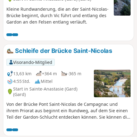
Kleine Rundwanderung, die an der Saint-Nicolas-
Brücke beginnt, durch Vic führt und entlang des
Gardon an den Felsen entlang verläuft.
Schleife der Brücke Saint-Nicolas
Visorando-Mitglied
13,63 km
+364 m
-365 m
4:55 Std.
Mittel
Start in Sainte-Anastasie (Gard)
(Gard)
Von der Brücke Pont Saint-Nicolas de Campagnac und
ihrem Priorat aus beginnt ein Rundweg, auf dem Sie einen
Teil der Gardon-Schlucht entdecken können. Sie können die
Windungen des Gardon, die Grotte de la Trône (ein alter
prähistorischer Unterschlupf, der hinter einer
geschlossenen Eisentür Zeichnungen von Mammuts und