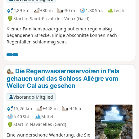
4,89 km
+30 m
-30 m
1:30 Std.
Leicht
Start in Saint-Privat-des-Vieux (Gard)
Kleiner Familienspaziergang auf einer regelmäßig
begangenen Strecke. Einige Abschnitte können nach
Regenfällen schlammig sein.
Die Regenwasserreservoiren in Fels
gehauen und das Schloss Allègre vom
Weiler Cal aus gesehen
Visorando-Mitglied
15,26 km
+448 m
-446 m
5:40 Std.
Mittel
Start in Navacelles (Gard)
Eine wunderschöne Wanderung, die Sie