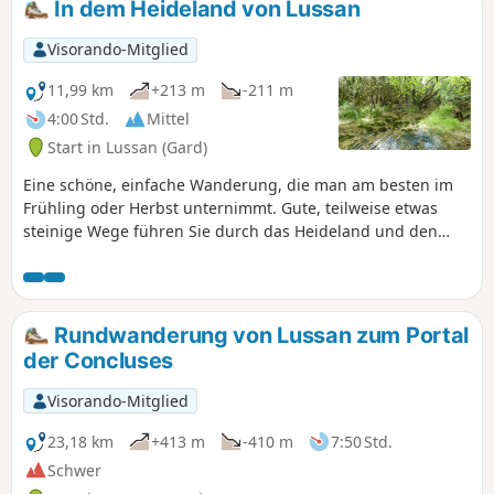
In dem Heideland von Lussan
Visorando-Mitglied
11,99 km
+213 m
-211 m
4:00 Std.
Mittel
Start in Lussan (Gard)
Eine schöne, einfache Wanderung, die man am besten im
Frühling oder Herbst unternimmt. Gute, teilweise etwas
steinige Wege führen Sie durch das Heideland und den
Steineichenwald.
Rundwanderung von Lussan zum Portal
der Concluses
Visorando-Mitglied
23,18 km
+413 m
-410 m
7:50 Std.
Schwer