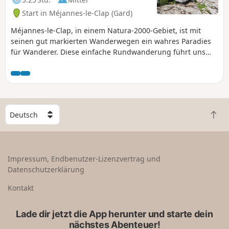
Start in Méjannes-le-Clap (Gard)
Méjannes-le-Clap, in einem Natura-2000-Gebiet, ist mit
seinen gut markierten Wanderwegen ein wahres Paradies
für Wanderer. Diese einfache Rundwanderung führt uns
durch die Combe de Ruph zu einem Ort, der als „la Table
des Turcs” bekannt ist.
W
Z
ä
u
h
r
l
ü
e
Impressum, Endbenutzer-Lizenzvertrag und
c
e
Datenschutzerklärung
k
i
n
n
Kontakt
a
L
c
a
Lade dir jetzt die App herunter und starte dein
h
n
nächstes Abenteuer!
o
d