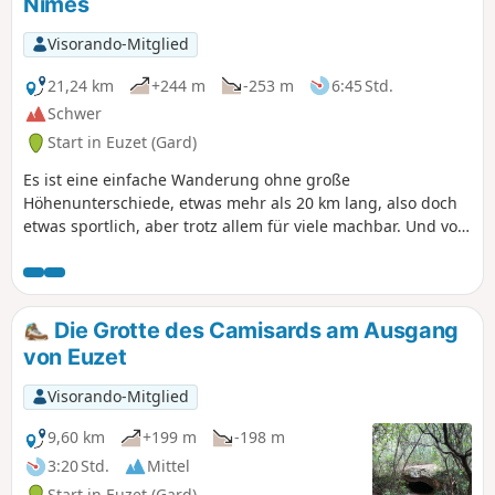
Nîmes
Visorando-Mitglied
21,24 km
+244 m
-253 m
6:45 Std.
Schwer
Start in Euzet (Gard)
Es ist eine einfache Wanderung ohne große
Höhenunterschiede, etwas mehr als 20 km lang, also doch
etwas sportlich, aber trotz allem für viele machbar. Und vor
allem ist sie sehr schön. Von Euzet-les-Bains aus können Sie
auf dieser Route Saint-Hippolyte-de-Caton, Saint-Étienne-
d'Olm, Saint-Cézaire-de-Gauzignan, Saint-Maurice-de-
Cazevieille und Saint-Jean-de-Ceyrargues entdecken. Und
Die Grotte des Camisards am Ausgang
zwischen den einzelnen Dörfern durchqueren Sie sehr
von Euzet
angenehme Landschaften mit Feldern und Wäldern.
Visorando-Mitglied
9,60 km
+199 m
-198 m
3:20 Std.
Mittel
Start in Euzet (Gard)