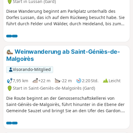
Start in Lussan (Gard)
Diese Wanderung beginnt am Parkplatz unterhalb des
Dorfes Lussan, das ich auf dem Rückweg besucht habe. Sie
führt durch Felder und Wälder, durch Heideland, bis zum
Portail des Concluses, das Ende Mai dieses Jahres noch
Wasser führte und daher wunderschön war. Vom Portail des
Concluses geht es auf der anderen Seite wieder hinauf, ein
guter, etwas anstrengender Aufstieg, aber nichts
Weinwanderung ab Saint-Géniès-de-
Unüberwindbares. Nach der Wanderung durch das
Malgoirès
Heideland durchquert man Weiler und Dörfer, die von
Passagen in die umliegende Natur unterbrochen sind, um
Visorando-Mitglied
zum Dorf Lussan zurückzukehren.
7,95 km
+22 m
-22 m
2:20 Std.
Leicht
Start in Saint-Geniès-de-Malgoirès (Gard)
Die Route beginnt an der Genossenschaftskellerei von
Saint-Géniès-de-Malgoirès, führt hinunter in die Ebene der
Gemeinde Sauzet und bringt Sie an den Ufer des Gardon.
Zurück in die Gemeinde Saint-Géniès geht es durch
Weinberge und Ackerland.