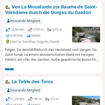
einer Raubkatze aus dem Jungpaläolithikum beherbergt),
Von La Moustarde zur Baume de Saint-
die Baume Percée von oben und von unten, die
Vérédème durch die Gorges du Gardon
Kletterfelsen von Russan... bewundern.
Visorando-Mitglied
13,34 km
+270 m
-273 m
4:35 Std.
Mittel
Start in Sanilhac-Sagriès (Gard)
Folgen Sie demGR®6durch das Heideland und steigen Sie
dann hinab zu einem wunderschönen Wald mit riesigen
Kiefern am Ufer des Gardon. Außergewöhnliche Aussicht!
Der Weg folgt dann dem Ufer des Gardon und führt an
seinen Quellen vorbei. Man gelangt dann zur Mühle
„Moulin de la Barque” und zur Einsiedelei „Ermitage de
Saint-Vérédème”. Die folgende Höhle „La Baume”
La Table des Turcs
durchquert die Felswand und erfordert eine Taschenlampe,
ist jedoch zum Schutz der Fledermäuse nur einen Teil des
Visorando-Mitglied
Jahres geöffnet. Über einen steilen, gesicherten Aufstieg
gelangt man zurück zumGR®6.
11,24 km
+76 m
-73 m
3:25 Std.
Mittel