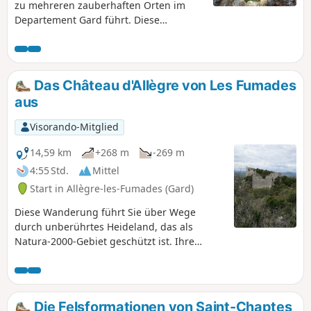
zu mehreren zauberhaften Orten im
Departement Gard führt. Diese
Wanderung sollten Sie vorzugsweise im
Frühling unternehmen, wenn noch
Wasser in den Wasserfällen von Les
Aiguières fließt, deren Farbe Sie
Das Château d'Allègre von Les Fumades
begeistern und Sie die Schwierigkeiten
aus
der Strecke vergessen lassen wird.
Visorando-Mitglied
14,59 km
+268 m
-269 m
4:55 Std.
Mittel
Start in Allègre-les-Fumades (Gard)
Diese Wanderung führt Sie über Wege
durch unberührtes Heideland, das als
Natura-2000-Gebiet geschützt ist. Ihre
Höhepunkte: ein Dorf und eine
mittelalterliche Burg mit Blick auf die
Olivenhaine sowie atemberaubende
Ausblicke!
Die Felsformationen von Saint-Chaptes