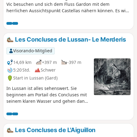
Vic besuchen und sich dem Fluss Gardon mit dem
herrlichen Aussichtspunkt Castellas nähern können. Es wird
davon abgeraten, diese Wanderung im Hochsommer zu
unternehmen. Es gibt nur sehr wenige schattige
Wegabschnitte.
Les Concluses de Lussan- Le Merderis
Visorando-Mitglied
14,69 km
+397 m
-397 m
5:20 Std.
Schwer
Start in Lussan (Gard)
In Lussan ist alles sehenswert. Sie
beginnen am Portail des Concluses mit
seinem klaren Wasser und gehen dann
weiter zum Menhir de la Pierre Plantée.
Sie werden eine atemberaubende
Aussicht auf die Cevennen erleben und
die Garrigue auf unterschiedlichem
Les Concluses de L'Aiguillon
Terrain durchqueren, um zum Dolmen