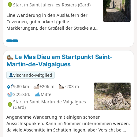
Start in Saint-Julien-les-Rosiers (Gard)
Eine Wanderung in den Ausläufern der
Cevennen, gut markiert (gelbe
Markierungen), der Großteil der Strecke auf
guten Wegen, recht schattig und daher trotz
der Hitze auch im Sommer gut begehbar.
Keine besonderen Schwierigkeiten zu
verzeichnen. Einige herrliche Ausblicke,
Le Mas Dieu am Startpunkt Saint-
wunderschöne Bauernhäuser, darunter
Martin-de-Valgalgues
eines aus dem 14. Jahrhundert, und eine
alte Abtei als i-Tüpfelchen.
Visorando-Mitglied
9,80 km
+206 m
-203 m
3:25 Std.
Mittel
Start in Saint-Martin-de-Valgalgues
(Gard)
Angenehme Wanderung mit einigen schönen
Aussichtspunkten. Kann im Sommer unternommen werden,
da viele Abschnitte im Schatten liegen, aber Vorsicht bei
einigen steinigen Stellen.