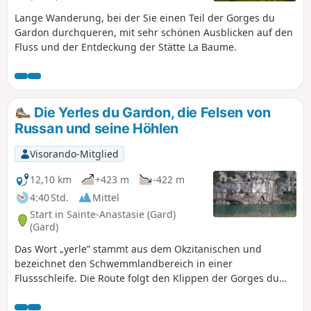
Lange Wanderung, bei der Sie einen Teil der Gorges du
Gardon durchqueren, mit sehr schönen Ausblicken auf den
Fluss und der Entdeckung der Stätte La Baume.
Die Yerles du Gardon, die Felsen von
Russan und seine Höhlen
Visorando-Mitglied
12,10 km
+423 m
-422 m
4:40 Std.
Mittel
Start in Sainte-Anastasie (Gard)
(Gard)
Das Wort „yerle” stammt aus dem Okzitanischen und
bezeichnet den Schwemmlandbereich in einer
Flussschleife. Die Route folgt den Klippen der Gorges du
Gardon, die etwa hundert Meter über dem Fluss thronen. In
den Klippen sind zahlreiche Höhlen zu sehen, darunter die