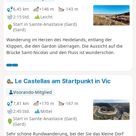
Schleife des Gardon atemberaubend ist. Auf dem Rückweg
zum Parkplatz haben Sie die Gelegenheit, die
6,45 km
+146 m
-143 m
überraschende Grotte de la Trone zu entdecken.
2:15 Std.
Leicht
Start in Sainte-Anastasie (Gard)
(Gard)
Wanderung im Herzen des Heidelands, entlang der
Klippen, die den Gardon überragen. Die Aussicht auf die
Brücke Saint-Nicolas und den Fluss ist wunderschön.
Le Castellas am Startpunkt in Vic
Visorando-Mitglied
7,81 km
+170 m
-167 m
2:45 Std.
Mittel
Start in Sainte-Anastasie (Gard)
(Gard)
Sehr schöne Rundwanderung, bei der Sie das kleine Dorf