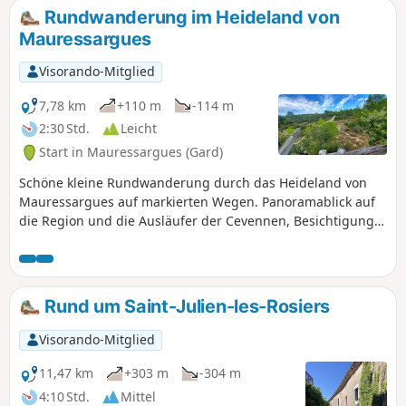
Rundwanderung im Heideland von
Mauressargues
Visorando-Mitglied
7,78 km
+110 m
-114 m
2:30 Std.
Leicht
Start in Mauressargues (Gard)
Schöne kleine Rundwanderung durch das Heideland von
Mauressargues auf markierten Wegen. Panoramablick auf
die Region und die Ausläufer der Cevennen, Besichtigung
des Staudamms von Saint-Geniès-de-Malgoirès.
Rund um Saint-Julien-les-Rosiers
Visorando-Mitglied
11,47 km
+303 m
-304 m
4:10 Std.
Mittel