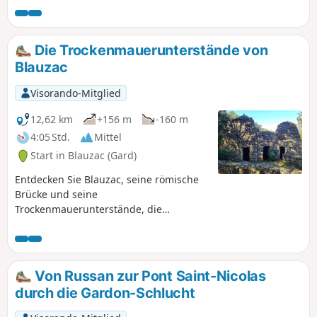
Die Trockenmauerunterstände von
Blauzac
Visorando-Mitglied
12,62 km
+156 m
-160 m
4:05 Std.
Mittel
Start in Blauzac (Gard)
Entdecken Sie Blauzac, seine römische
Brücke und seine
Trockenmauerunterstände, die
hauptsächlich als Unterkünfte für
Landwirte dienen.
Von Russan zur Pont Saint-Nicolas
durch die Gardon-Schlucht