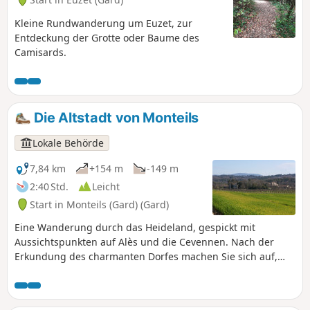
Kleine Rundwanderung um Euzet, zur
Entdeckung der Grotte oder Baume des
Camisards.
Die Altstadt von Monteils
Lokale Behörde
7,84 km
+154 m
-149 m
2:40 Std.
Leicht
Start in Monteils (Gard) (Gard)
Eine Wanderung durch das Heideland, gespickt mit
Aussichtspunkten auf Alès und die Cevennen. Nach der
Erkundung des charmanten Dorfes machen Sie sich auf,
das Oppidum zu entdecken. Eine schöne Rundwanderung
im Frühling.