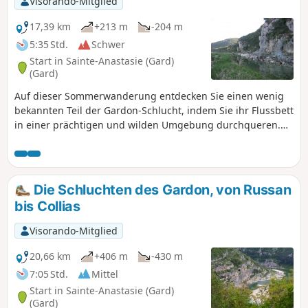
Visorando-Mitglied
17,39 km
+213 m
-204 m
5:35 Std.
Schwer
Start in Sainte-Anastasie (Gard)
(Gard)
Auf dieser Sommerwanderung entdecken Sie einen wenig
bekannten Teil der Gardon-Schlucht, indem Sie ihr Flussbett
in einer prächtigen und wilden Umgebung durchqueren.
Der Rückweg über die Pfade oben auf den Klippen führt Sie
in die Höhe und bietet Ihnen einen anderen Blick auf die
Strecke, die Sie gerade unten zurückgelegt haben. Hinweis:
Informationen zum Wasserstand finden Sie in der Rubrik
Die Schluchten des Gardon, von Russan
„Praktische Informationen”.
bis Collias
Visorando-Mitglied
20,66 km
+406 m
-430 m
7:05 Std.
Mittel
Start in Sainte-Anastasie (Gard)
(Gard)