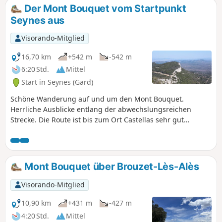
Der Mont Bouquet vom Startpunkt
Seynes aus
Visorando-Mitglied
16,70 km
+542 m
-542 m
6:20 Std.
Mittel
Start in Seynes (Gard)
Schöne Wanderung auf und um den Mont Bouquet.
Herrliche Ausblicke entlang der abwechslungsreichen
Strecke. Die Route ist bis zum Ort Castellas sehr gut
markiert (gelbe Markierungen), danach sind die
Markierungen etwas seltener.
Mont Bouquet über Brouzet-Lès-Alès
Visorando-Mitglied
10,90 km
+431 m
-427 m
4:20 Std.
Mittel