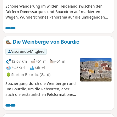
Schöne Wanderung im wilden Heideland zwischen den
Dörfern Domessargues und Boucoiran auf markierten
Wegen. Wunderschönes Panorama auf die umliegenden
Dörfer und die Ausläufer der Cevennen.
Die Weinberge von Bourdic
Visorando-Mitglied
12,67 km
+51 m
-51 m
3:45 Std.
Mittel
Start in Bourdic (Gard)
Spaziergang durch die Weinberge rund
um Bourdic, um die Rebsorten, aber
auch die erstaunlichen Felsformationen
an den Wänden eines ehemaligen
römischen Steinbruchs zu entdecken.