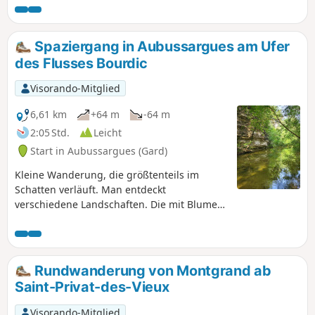
Spaziergang in Aubussargues am Ufer
des Flusses Bourdic
Visorando-Mitglied
6,61 km
+64 m
-64 m
2:05 Std.
Leicht
Start in Aubussargues (Gard)
Kleine Wanderung, die größtenteils im
Schatten verläuft. Man entdeckt
verschiedene Landschaften. Die mit Blumen
gesäumten Wege mit verschiedenen
Baumarten, die Kühle durch die Nähe zum
Fluss. Ideal für Gruppen oder Familien.
Vorsicht zwischen den Punkten (7) und (8),
Rundwanderung von Montgrand ab
wo man auf der asphaltierten Straße geht.
Saint-Privat-des-Vieux
Visorando-Mitglied