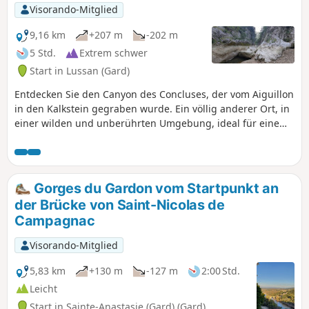
Table des Turcs zu gelangen. Schließlich
Visorando-Mitglied
gelangen Sie nach La Leque, einem
idealen Ort für eine Mittagspause. Die
9,16 km
+207 m
-202 m
restlichen paar Kilometer verlaufen auf
5 Std.
Extrem schwer
breiten Wegen, die wieder auf den
Start in Lussan (Gard)
ersten Teil der Strecke treffen.
Entdecken Sie den Canyon des Concluses, der vom Aiguillon
in den Kalkstein gegraben wurde. Ein völlig anderer Ort, in
einer wilden und unberührten Umgebung, ideal für eine
Wanderung im Sommer, wenn der Aiguillon fast
ausgetrocknet ist, aber rechnen Sie trotzdem damit, dass
Ihre Füße nass werden. Die Wanderung führt durch das
unebene Flussbett, sodass Sie häufig klettern müssen,
Gorges du Gardon vom Startpunkt an
begleitet vom Zirpen der Zikaden.
der Brücke von Saint-Nicolas de
Campagnac
Visorando-Mitglied
5,83 km
+130 m
-127 m
2:00 Std.
Leicht
Start in Sainte-Anastasie (Gard) (Gard)