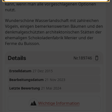
kann, wenn man alle vorgeschlagenen Optionen
nutzt.
Wunderschöne Wasserlandschaft mit zahlreichen
Vögeln, einigen bemerkenswerten Bäumen und den
denkmalgeschützten architektonischen Stätten der
ehemaligen Schokoladenfabrik Menier und der
Ferme du Buisson.
Details
Nr.
189746
Erstelldatum
27 Dez 2015
Bearbeitungsdatum
21 Nov 2023
Letzte Bewertung
21 Mai 2024
Wichtige Information