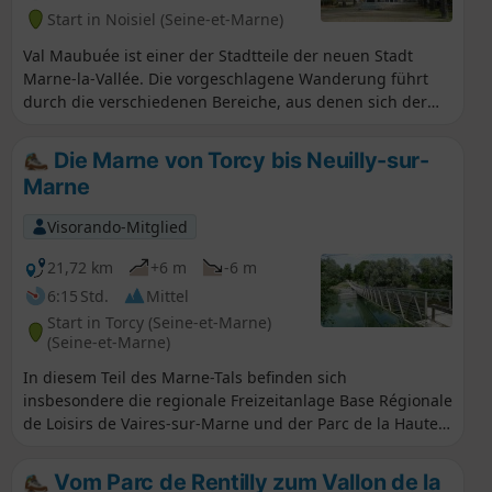
Start in Noisiel (Seine-et-Marne)
Val Maubuée ist einer der Stadtteile der neuen Stadt
Marne-la-Vallée. Die vorgeschlagene Wanderung führt
durch die verschiedenen Bereiche, aus denen sich der
Stadtteil zusammensetzt: Wohnsiedlungen,
Einfamilienhaussiedlungen, Parks und Gärten, Wälder,
Die Marne von Torcy bis Neuilly-sur-
Feuchtgebiete und Teiche. Entlang der gesamten Strecke
Marne
erwarten Sie wunderschöne Ausblicke.
Visorando-Mitglied
21,72 km
+6 m
-6 m
6:15 Std.
Mittel
Start in Torcy (Seine-et-Marne)
(Seine-et-Marne)
In diesem Teil des Marne-Tals befinden sich
insbesondere die regionale Freizeitanlage Base Régionale
de Loisirs de Vaires-sur-Marne und der Parc de la Haute-
Ile de Neuilly-sur-Marne. Die Vielfalt der Landschaften,
die von Wasser geprägt sind, unterstreicht die
Vom Parc de Rentilly zum Vallon de la