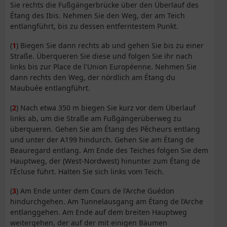
Sie rechts die Fußgängerbrücke über den Überlauf des
Étang des Ibis. Nehmen Sie den Weg, der am Teich
entlangführt, bis zu dessen entferntestem Punkt.
(
1
) Biegen Sie dann rechts ab und gehen Sie bis zu einer
Straße. Überqueren Sie diese und folgen Sie ihr nach
links bis zur Place de l'Union Européenne. Nehmen Sie
dann rechts den Weg, der nördlich am Étang du
Maubuée entlangführt.
(
2
) Nach etwa 350 m biegen Sie kurz vor dem Überlauf
links ab, um die Straße am Fußgängerüberweg zu
überqueren. Gehen Sie am Étang des Pêcheurs entlang
und unter der A199 hindurch. Gehen Sie am Étang de
Beauregard entlang. Am Ende des Teiches folgen Sie dem
Hauptweg, der (West-Nordwest) hinunter zum Étang de
l’Écluse führt. Halten Sie sich links vom Teich.
(
3
) Am Ende unter dem Cours de l’Arche Guédon
hindurchgehen. Am Tunnelausgang am Étang de l’Arche
entlanggehen. Am Ende auf dem breiten Hauptweg
weitergehen, der auf der mit einigen Bäumen