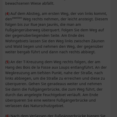
bewachsenen Wiese abfällt.
(
4
) Auf dem Abstieg, am ersten Weg, der von links kommt,
zweiten
den
Weg rechts nehmen, der leicht ansteigt. Diesem
folgen bis zur Rue Jean Jaurès, die man am
Fußgängerüberweg überquert. Folgen Sie dem Weg auf
der gegenüberliegenden Seite. Am Ende des
Wohngebiets lassen Sie den Weg links zwischen Zäunen
und Wald liegen und nehmen den Weg, der gegenüber
weiter bergab führt und dann nach rechts abbiegt.
(
5
) An der T-Kreuzung dem Weg rechts folgen, der am
Hang des Bois de la Fosse aux Loups entlangführt. An der
Wegkreuzung am tiefsten Punkt, nahe der Straße, nach
links abbiegen, um die Straße zu erreichen und diese zu
überqueren. Gehen Sie geradeaus weiter und nehmen
Sie dann die Fußgängerbrücke, die zum Weg führt, der
durch das angelegte Feuchtgebiet verläuft. Am Ende
überqueren Sie eine weitere Fußgängerbrücke und
verlassen das Naturschutzgebiet.
(
6
) Nach dem Verlassen der Fußgängerbrücke biegen Sie