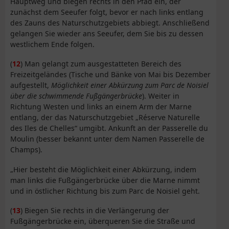
Hauptweg und biegen rechts in den Pfad ein, der
zunächst dem Seeufer folgt, bevor er nach links entlang
des Zauns des Naturschutzgebiets abbiegt. Anschließend
gelangen Sie wieder ans Seeufer, dem Sie bis zu dessen
westlichem Ende folgen.
(
12
) Man gelangt zum ausgestatteten Bereich des
Freizeitgeländes (Tische und Bänke von Mai bis Dezember
aufgestellt,
Möglichkeit einer Abkürzung zum Parc de Noisiel
über die schwimmende Fußgängerbrücke
). Weiter in
Richtung Westen und links an einem Arm der Marne
entlang, der das Naturschutzgebiet „Réserve Naturelle
des Iles de Chelles“ umgibt. Ankunft an der Passerelle du
Moulin (besser bekannt unter dem Namen Passerelle de
Champs).
„Hier besteht die Möglichkeit einer Abkürzung, indem
man links die Fußgängerbrücke über die Marne nimmt
und in östlicher Richtung bis zum Parc de Noisiel geht.
(
13
) Biegen Sie rechts in die Verlängerung der
Fußgängerbrücke ein, überqueren Sie die Straße und