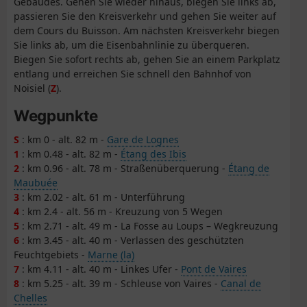
Gebäudes. Gehen Sie wieder hinaus, biegen Sie links ab,
passieren Sie den Kreisverkehr und gehen Sie weiter auf
dem Cours du Buisson. Am nächsten Kreisverkehr biegen
Sie links ab, um die Eisenbahnlinie zu überqueren.
Biegen Sie sofort rechts ab, gehen Sie an einem Parkplatz
entlang und erreichen Sie schnell den Bahnhof von
Noisiel (
Z
).
Wegpunkte
S
: km 0 - alt. 82 m -
Gare de Lognes
1
: km 0.48 - alt. 82 m -
Étang des Ibis
2
: km 0.96 - alt. 78 m - Straßenüberquerung -
Étang de
Maubuée
3
: km 2.02 - alt. 61 m - Unterführung
4
: km 2.4 - alt. 56 m - Kreuzung von 5 Wegen
5
: km 2.71 - alt. 49 m - La Fosse au Loups – Wegkreuzung
6
: km 3.45 - alt. 40 m - Verlassen des geschützten
Feuchtgebiets -
Marne (la)
7
: km 4.11 - alt. 40 m - Linkes Ufer -
Pont de Vaires
8
: km 5.25 - alt. 39 m - Schleuse von Vaires -
Canal de
Chelles