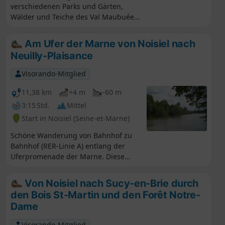
verschiedenen Parks und Gärten,
Wälder und Teiche des Val Maubuée
(Lognes, Torcy, Noisiel und Champs
s/Marne) von Bahnhof zu Bahnhof
Am Ufer der Marne von Noisiel nach
zwischen Lognes und Noisiel.Entlang
Neuilly-Plaisance
der Strecke erwarten Sie
wunderschöne Ausblicke: Teiche, die
Visorando-Mitglied
Schokoladenfabrik Menier, der Parc
de Noisiel. Achtung: Bitte überprüfen
11,38 km
+4 m
-60 m
Sie die Öffnungszeiten des Parc de
3:15 Std.
Mittel
Noisiel (siehe „Praktische
Start in Noisiel (Seine-et-Marne)
Informationen” unten).Picknick im
Park möglich.
Schöne Wanderung von Bahnhof zu
Bahnhof (RER-Linie A) entlang der
Uferpromenade der Marne. Diese
Wanderung kann in beide Richtungen
unternommen werden.
Von Noisiel nach Sucy-en-Brie durch
den Bois St-Martin und den Forêt Notre-
Dame
Visorando-Mitglied