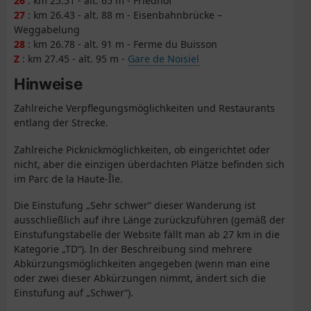
26
: km 25.51 - alt. 65 m - Friedhof
27
: km 26.43 - alt. 88 m - Eisenbahnbrücke –
Weggabelung
28
: km 26.78 - alt. 91 m - Ferme du Buisson
Z
: km 27.45 - alt. 95 m -
Gare de Noisiel
Hinweise
Zahlreiche Verpflegungsmöglichkeiten und Restaurants
entlang der Strecke.
Zahlreiche Picknickmöglichkeiten, ob eingerichtet oder
nicht, aber die einzigen überdachten Plätze befinden sich
im Parc de la Haute-Île.
Die Einstufung „Sehr schwer“ dieser Wanderung ist
ausschließlich auf ihre Länge zurückzuführen (gemäß der
Einstufungstabelle der Website fällt man ab 27 km in die
Kategorie „TD“). In der Beschreibung sind mehrere
Abkürzungsmöglichkeiten angegeben (wenn man eine
oder zwei dieser Abkürzungen nimmt, ändert sich die
Einstufung auf „Schwer“).