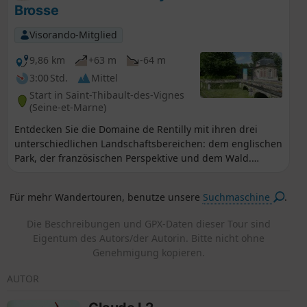
Attraktivität dieser Gegend. Die vorgeschlagene Route
Brosse
kann je nach verfügbarer Zeit in drei Wanderungen
unterschiedlicher Länge (8 km, 13 km oder 22 km)
Visorando-Mitglied
unterteilt werden. Selbst die kürzeste Route ermöglicht
es, interessante Sehenswürdigkeiten zu entdecken.
9,86 km
+63 m
-64 m
3:00 Std.
Mittel
Start in Saint-Thibault-des-Vignes
(Seine-et-Marne)
Entdecken Sie die Domaine de Rentilly mit ihren drei
unterschiedlichen Landschaftsbereichen: dem englischen
Park, der französischen Perspektive und dem Wald.
Anschließend geht es weiter durch die landwirtschaftlich
geprägte Gegend des Vallon de Bussy-Saint-Martin,
Für mehr Wandertouren, benutze unsere
Suchmaschine
.
vorbei an den Teichen Broce und Loy.
Die Beschreibungen und GPX-Daten dieser Tour sind
Eigentum des Autors/der Autorin. Bitte nicht ohne
Genehmigung kopieren.
AUTOR