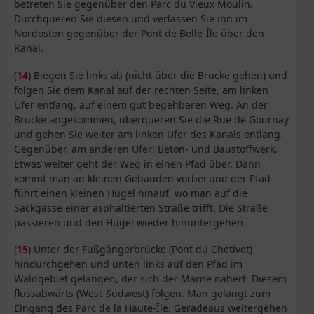
betreten Sie gegenüber den Parc du Vieux Moulin.
Durchqueren Sie diesen und verlassen Sie ihn im
Nordosten gegenüber der Pont de Belle-Île über den
Kanal.
(
14
) Biegen Sie links ab (nicht über die Brücke gehen) und
folgen Sie dem Kanal auf der rechten Seite, am linken
Ufer entlang, auf einem gut begehbaren Weg. An der
Brücke angekommen, überqueren Sie die Rue de Gournay
und gehen Sie weiter am linken Ufer des Kanals entlang.
Gegenüber, am anderen Ufer: Beton- und Baustoffwerk.
Etwas weiter geht der Weg in einen Pfad über. Dann
kommt man an kleinen Gebäuden vorbei und der Pfad
führt einen kleinen Hügel hinauf, wo man auf die
Sackgasse einer asphaltierten Straße trifft. Die Straße
passieren und den Hügel wieder hinuntergehen.
(
15
) Unter der Fußgängerbrücke (Pont du Chetivet)
hindurchgehen und unten links auf den Pfad im
Waldgebiet gelangen, der sich der Marne nähert. Diesem
flussabwärts (West-Südwest) folgen. Man gelangt zum
Eingang des Parc de la Haute-Île. Geradeaus weitergehen