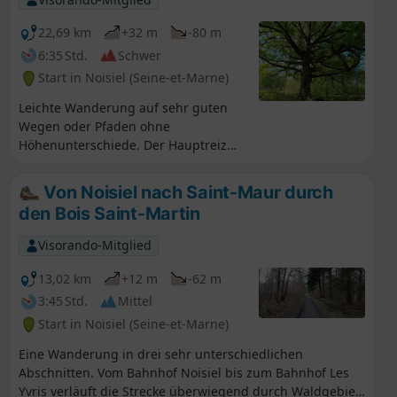
22,69 km
+32 m
-80 m
6:35 Std.
Schwer
Start in Noisiel (Seine-et-Marne)
Leichte Wanderung auf sehr guten
Wegen oder Pfaden ohne
Höhenunterschiede. Der Hauptreiz
liegt in der Durchquerung mehrerer
schöner, recht abwechslungsreicher
Von Noisiel nach Saint-Maur durch
Laubwälder, deren
den Bois Saint-Martin
bemerkenswerteste Bewohner
majestätische Eichen sind. Die
Visorando-Mitglied
ehrwürdigste davon befindet sich am
Punkt (8). Auf der Strecke liegen auch
13,02 km
+12 m
-62 m
einige Schlösser sowie die Kirche von
3:45 Std.
Mittel
Sucy, die in der Regel geöffnet ist und
Start in Noisiel (Seine-et-Marne)
durchaus sehenswert ist.Die Karte
zeigt mehrere städtische Gebiete,
Eine Wanderung in drei sehr unterschiedlichen
doch auf einem Großteil dieser
Abschnitten. Vom Bahnhof Noisiel bis zum Bahnhof Les
städtischen Abschnitte verläuft die
Yvris verläuft die Strecke überwiegend durch Waldgebiet