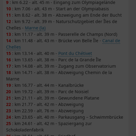
9
: km 6.22 - alt. 45 m - Eingang zum Olympiagelände
10
: km 7.06 - alt. 43 m - Start an der Olympiabasis
11
: km 8.62 - alt. 38 m - Abzweigung am Ende der Bucht
12
: km 9.72 - alt. 39 m - Naturschutzgebiet der Îles de
Chelles -
Marne (la)
13
: km 11.17 - alt. 39 m - Passerelle de Champs (Nord)
14
: km 11.48 - alt. 43 m - Brücke von Belle Île -
Canal de
Chelles
15
: km 13.14 - alt. 40 m -
Pont du Chétivet
16
: km 13.65 - alt. 38 m - Parc de la Grande Île
17
: km 14.08 - alt. 39 m - Zugang zum Observatorium
18
: km 14.71 - alt. 38 m - Abzweigung Chemin de la
Marne
19
: km 16.77 - alt. 44 m - Kanalbrücke
20
: km 19.72 - alt. 39 m - Parc de Noisiel
21
: km 21.11 - alt. 39 m - Gewundene Platane
22
: km 21.77 - alt. 42 m - Abzweigung
23
: km 22.59 - alt. 76 m - Abzweigung
24
: km 23.65 - alt. 40 m - Parkausgang – Schwimmbrücke
25
: km 24.61 - alt. 42 m - Spaziergang zur
Schokoladenfabrik