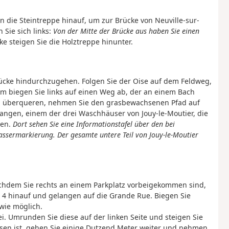
gen die Steintreppe hinauf, um zur Brücke von Neuville-sur-
Sie sich links:
Von der Mitte der Brücke aus haben Sie einen
e steigen Sie die Holztreppe hinunter.
Brücke hindurchzugehen. Folgen Sie der Oise auf dem Feldweg,
 m biegen Sie links auf einen Weg ab, der an einem Bach
h überqueren, nehmen Sie den grasbewachsenen Pfad auf
angen, einem der drei Waschhäuser von Jouy-le-Moutier, die
den.
Dort sehen Sie eine Informationstafel über den bei
ssermarkierung. Der gesamte untere Teil von Jouy-le-Moutier
Nachdem Sie rechts an einem Parkplatz vorbeigekommen sind,
4 hinauf und gelangen auf die Grande Rue. Biegen Sie
 wie möglich.
i. Umrunden Sie diese auf der linken Seite und steigen Sie
ossen ist, gehen Sie einige Dutzend Meter weiter und nehmen