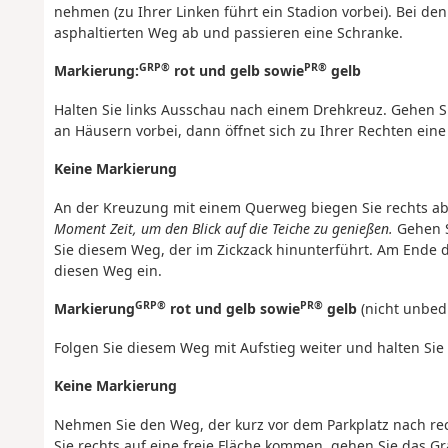
nehmen (zu Ihrer Linken führt ein Stadion vorbei). Bei d
asphaltierten Weg ab und passieren eine Schranke.
GRP®
PR®
Markierung:
rot und gelb sowie
gelb
Halten Sie links Ausschau nach einem Drehkreuz. Gehen Si
an Häusern vorbei, dann öffnet sich zu Ihrer Rechten eine
Keine Markierung
An der Kreuzung mit einem Querweg biegen Sie rechts ab
Moment Zeit, um den Blick auf die Teiche zu genießen.
Gehen S
Sie diesem Weg, der im Zickzack hinunterführt. Am Ende de
diesen Weg ein.
GRP®
PR®
Markierung
rot und gelb sowie
gelb
(nicht unbedi
Folgen Sie diesem Weg mit Aufstieg weiter und halten Sie
Keine Markierung
Nehmen Sie den Weg, der kurz vor dem Parkplatz nach rec
Sie rechts auf eine freie Fläche kommen, gehen Sie das G