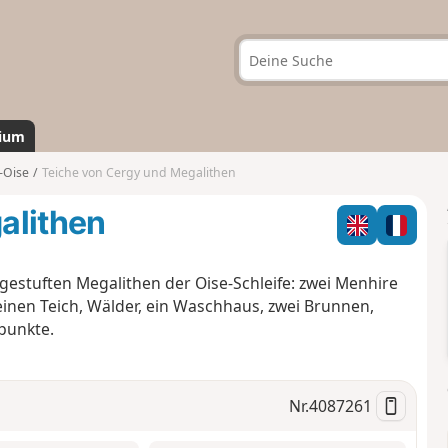
ium
-Oise
Teiche von Cergy und Megalithen
alithen
ngestuften Megalithen der Oise-Schleife: zwei Menhire
 einen Teich, Wälder, ein Waschhaus, zwei Brunnen,
punkte.
Nr.
4087261