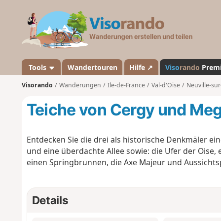
V
i
s
o
r
a
Tools
Wandertouren
Hilfe ↗
Viso
rando
Prem
n
Visorando
Wanderungen
Ile-de-France
Val-d'Oise
Neuville-sur
d
o
Teiche von Cergy und Meg
Entdecken Sie die drei als historische Denkmäler ei
und eine überdachte Allee sowie: die Ufer der Oise,
einen Springbrunnen, die Axe Majeur und Aussichts
Details