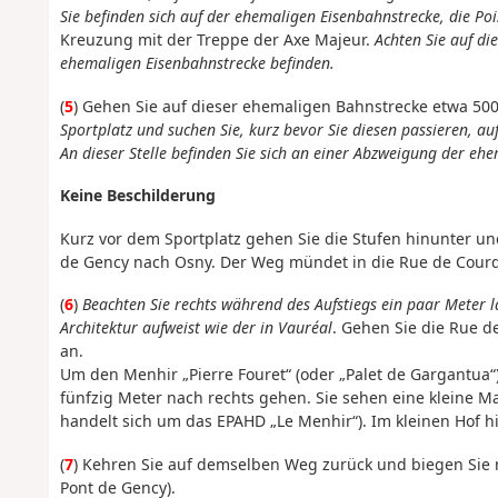
Sie befinden sich auf der ehemaligen Eisenbahnstrecke, die Po
Kreuzung mit der Treppe der Axe Majeur.
Achten Sie auf di
ehemaligen Eisenbahnstrecke befinden.
(
5
) Gehen Sie auf dieser ehemaligen Bahnstrecke etwa 50
Sportplatz und suchen Sie, kurz bevor Sie diesen passieren, au
An dieser Stelle befinden Sie sich an einer Abzweigung der ehe
Keine Beschilderung
Kurz vor dem Sportplatz gehen Sie die Stufen hinunter 
de Gency nach Osny. Der Weg mündet in die Rue de Cour
(
6
)
Beachten Sie rechts während des Aufstiegs ein paar Meter l
Architektur aufweist wie der in Vauréal
. Gehen Sie die Rue d
an.
Um den Menhir „Pierre Fouret“ (oder „Palet de Gargantua
fünfzig Meter nach rechts gehen. Sie sehen eine kleine Ma
handelt sich um das EPAHD „Le Menhir“). Im kleinen Hof hi
(
7
) Kehren Sie auf demselben Weg zurück und biegen Sie 
Pont de Gency).