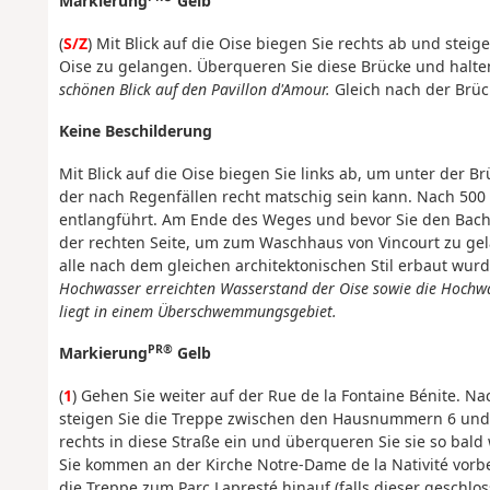
Markierung
Gelb
(
S/Z
) Mit Blick auf die Oise biegen Sie rechts ab und stei
Oise zu gelangen. Überqueren Sie diese Brücke und halten 
schönen Blick auf den Pavillon d'Amour.
Gleich nach der Brück
Keine Beschilderung
Mit Blick auf die Oise biegen Sie links ab, um unter der 
der nach Regenfällen recht matschig sein kann. Nach 500
entlangführt. Am Ende des Weges und bevor Sie den Bac
der rechten Seite, um zum Waschhaus von Vincourt zu gel
alle nach dem gleichen architektonischen Stil erbaut wur
Hochwasser erreichten Wasserstand der Oise sowie die Hochwa
liegt in einem Überschwemmungsgebiet.
PR®
Markierung
Gelb
(
1
) Gehen Sie weiter auf der Rue de la Fontaine Bénite. 
steigen Sie die Treppe zwischen den Hausnummern 6 und 
rechts in diese Straße ein und überqueren Sie sie so bald
Sie kommen an der Kirche Notre-Dame de la Nativité vorbe
die Treppe zum Parc Lapresté hinauf (falls dieser geschl