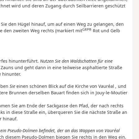
eichnet wird und deren Zugang durch Seilbarrieren geschützt
n Sie den Hügel hinauf, um auf einen Weg zu gelangen, den
GRP®
 den zweiten Weg rechts (markiert mit
Rot und Gelb
rfes hinunterführt.
Nutzen Sie den Waldschatten für eine
Zauns und geht dann in eine teilweise asphaltierte Straße
 hinunter.
aben
Sie
einen schönen Blick auf die Kirche von Vauréal
,
und
itere Brunnen derselben Bauart finden sich in Jouy-le-Moutier
ehmen Sie am Ende der Sackgasse den Pfad, der nach rechts
nks in diese Straße ein, überqueren Sie die nächste Straße an
 hinauf.
 ein Pseudo-Dolmen befindet, der an das Wappen von Vauréal
h diesem Pseudo-Dolmen biegen Sie rechts in den Weg ein.