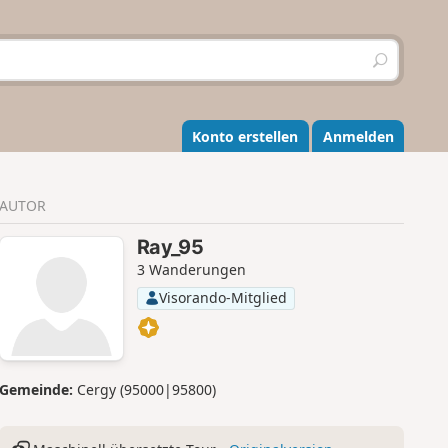
S
u
c
h
e
Konto erstellen
Anmelden
n
AUTOR
Ray_95
3 Wanderungen
Visorando-Mitglied
Gemeinde:
Cergy (95000|95800)