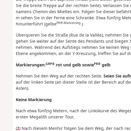
Sie die breite Treppe auf der rechten Seite). Verlassen Sie
namens Chemin des Miettes ein. Folgen Sie dieser befahr
m sehen Sie in der Ferne eine Schranke. Etwa fünfzig Met
PR®-Markierung
hinunterführt (gelbe
).
Überqueren Sie die Straße (Rue de la Vallée), nehmen Sie
gehen Sie weiter auf der Sente des Pendants und biegen 
nehmen. Während des Aufstiegs nehmen Sie keinen Weg na
Ebene angekommen, an der Y-Kreuzung, treffen Sie auf d
GRP®
PR®
Markierungen:
rot und gelb sowie
gelb
Nehmen Sie den Weg auf der rechten Seite.
Seien Sie au
auf der linken Seite (an dieser Stelle ist der Bereich auf d
Ästen).
Keine Markierung
Nach etwa fünfzig Metern, nach der Linkskurve des Weges
ersten Megalith unserer Tour.
(
2
) Nach diesem Menhir folgen Sie dem Weg, der nach rech