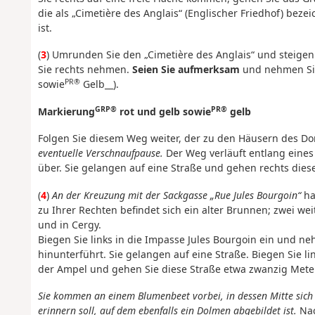
die als „Cimetière des Anglais“ (Englischer Friedhof) bez
ist.
(
3
) Umrunden Sie den „Cimetière des Anglais“ und steige
Sie rechts nehmen.
Seien Sie aufmerksam
und nehmen Sie
PR®
sowie
Gelb__).
GRP®
PR®
Markierung
rot und gelb sowie
gelb
Folgen Sie diesem Weg weiter, der zu den Häusern des Do
eventuelle Verschnaufpause.
Der Weg verläuft entlang eines 
über. Sie gelangen auf eine Straße und gehen rechts diese
(
4
)
An der Kreuzung mit der Sackgasse „Rue Jules Bourgoin“
h
zu Ihrer Rechten befindet sich ein alter Brunnen; zwei we
und in Cergy.
Biegen Sie links in die Impasse Jules Bourgoin ein und n
hinunterführt. Sie gelangen auf eine Straße. Biegen Sie li
der Ampel und gehen Sie diese Straße etwa zwanzig Meter
Sie kommen an einem Blumenbeet vorbei, in dessen Mitte sich
erinnern soll, auf dem ebenfalls ein Dolmen abgebildet ist.
Nac