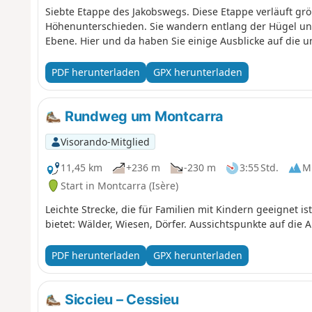
Siebte Etappe des Jakobswegs. Diese Etappe verläuft grö
Höhenunterschieden. Sie wandern entlang der Hügel und 
Ebene. Hier und da haben Sie einige Ausblicke auf die 
PDF herunterladen
GPX herunterladen
Rundweg um Montcarra
Visorando-Mitglied
11,45 km
+236 m
-230 m
3:55 Std.
Mi
Start in Montcarra (Isère)
Leichte Strecke, die für Familien mit Kindern geeignet 
bietet: Wälder, Wiesen, Dörfer. Aussichtspunkte auf die A
PDF herunterladen
GPX herunterladen
Siccieu – Cessieu