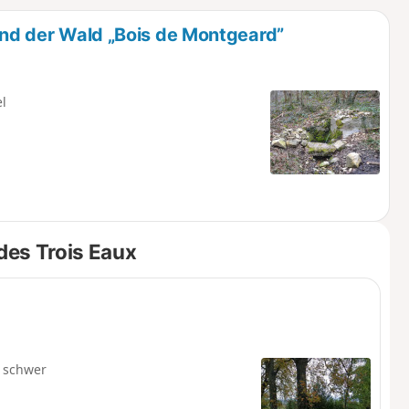
u
n
 und der Wald „Bois de Montgeard”
m
el
des Trois Eaux
 schwer