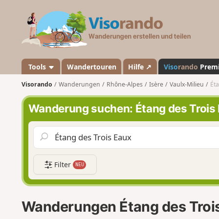
V
i
s
o
r
a
Tools
Wandertouren
Hilfe ↗
Viso
rando
Prem
n
Visorando
Wanderungen
Rhône-Alpes
Isère
Vaulx-Milieu
Éta
d
o
Wanderung suchen: Étang des Trois
Filter
NEU
Wanderungen Étang des Troi