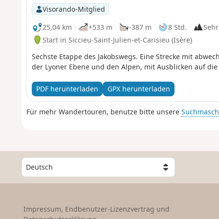
Visorando-Mitglied
25,04 km
+533 m
-387 m
8 Std.
Sehr
Start in Siccieu-Saint-Julien-et-Carisieu (Isère)
Sechste Etappe des Jakobswegs. Eine Strecke mit abwec
der Lyoner Ebene und den Alpen, mit Ausblicken auf die
PDF herunterladen
GPX herunterladen
Für mehr Wandertouren, benutze bitte unsere
Suchmasch
W
ä
h
l
e
Impressum, Endbenutzer-Lizenzvertrag und
e