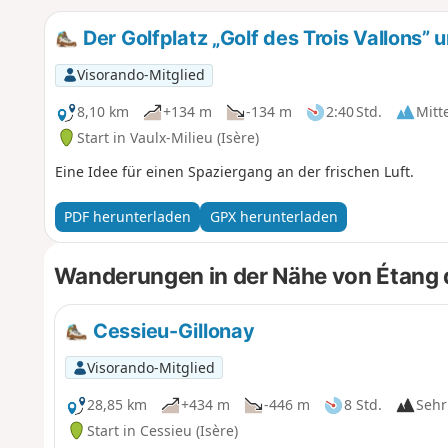
Der Golfplatz „Golf des Trois Vallons”
Visorando-Mitglied
8,10 km
+134 m
-134 m
2:40 Std.
Mitt
Start in Vaulx-Milieu (Isère)
Eine Idee für einen Spaziergang an der frischen Luft.
PDF herunterladen
GPX herunterladen
Wanderungen in der Nähe von Étang 
Cessieu-Gillonay
Visorando-Mitglied
28,85 km
+434 m
-446 m
8 Std.
Sehr
Start in Cessieu (Isère)