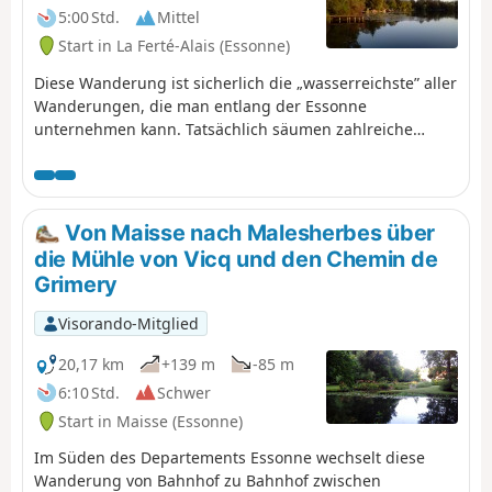
5:00 Std.
Mittel
Start in La Ferté-Alais (Essonne)
Diese Wanderung ist sicherlich die „wasserreichste” aller
Wanderungen, die man entlang der Essonne
unternehmen kann. Tatsächlich säumen zahlreiche
Teiche die Route: Teiche zum Angeln oder für andere
Freizeitaktivitäten; Teiche und Sümpfe, die ein
Naturschutzgebiet bilden, eine Quelle der Artenvielfalt
und ein Ort zur Beobachtung der Tierwelt sind.
Von Maisse nach Malesherbes über
die Mühle von Vicq und den Chemin de
Grimery
Visorando-Mitglied
20,17 km
+139 m
-85 m
6:10 Std.
Schwer
Start in Maisse (Essonne)
Im Süden des Departements Essonne wechselt diese
Wanderung von Bahnhof zu Bahnhof zwischen