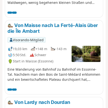
Waldwegen, wenig begehenen kleinen Straßen und
Feldwegen. Unterwegs gibt es schönes Kulturerbe zu
entdecken: Mühle, Kirchen, Schloss und einen
Polierstein aus der Jungsteinzeit.
Von Maisse nach La Ferté-Alais über
die Île Ambart
Visorando-Mitglied
19,03 km
+148 m
-143 m
5:50 Std.
Schwer
Start in Maisse (Essonne)
Eine Wanderung von Bahnhof zu Bahnhof im Essonne-
Tal. Nachdem man den Bois de Saint-Médard erklommen
und ein bewirtschaftetes Plateau durchquert hat,
durchquert man die charmanten Weiler von
Courdimanche. Man wandert mehrmals am Fluss
entlang, überquert eine kleine Insel, und das Marais de
Jarcy könnte für Naturliebhaber interessant sein.
Von Lardy nach Dourdan
Außerdem gibt es mehrere Kirchen und einige