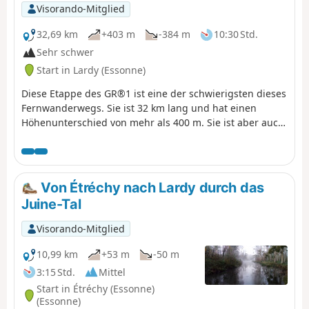
Waschhäuser zu sehen.
Visorando-Mitglied
32,69 km
+403 m
-384 m
10:30 Std.
Sehr schwer
Start in Lardy (Essonne)
Diese Etappe des GR®1 ist eine der schwierigsten dieses
Fernwanderwegs. Sie ist 32 km lang und hat einen
Höhenunterschied von mehr als 400 m. Sie ist aber auch
eine der schönsten. Diese Wanderung beginnt in Lardy
und führt an wunderschönen Sehenswürdigkeiten
vorbei, wie der Kirche Saint-Sulpice, der Kirche Saint-
Yon, der Kirche von Sermaise sowie dem Schloss von
Von Étréchy nach Lardy durch das
Dourdan. In dieser Stadt gibt es noch weitere
Juine-Tal
Sehenswürdigkeiten zu besichtigen. Der größte Teil der
Strecke verläuft durch die Landschaft, mit mehreren
Visorando-Mitglied
Aufstiegen und Abstiegen in den Tälern. Die Strecke
führt durch zahlreiche mehr oder weniger große Dörfer.
10,99 km
+53 m
-50 m
3:15 Std.
Mittel
Start in Étréchy (Essonne)
(Essonne)