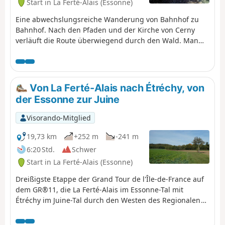
Start in La Ferté-Alais (Essonne)
Eine abwechslungsreiche Wanderung von Bahnhof zu
Bahnhof. Nach den Pfaden und der Kirche von Cerny
verläuft die Route überwiegend durch den Wald. Man
schlängelt sich durch den Bois Charron und steigt auf
die mit Felsblöcken übersäte Anhöhe „Butte de la Roche
Cornue“ hinauf. Nach der angenehmen Durchquerung
des Bois de Miséry gelangt man zurück ins Essonne-Tal
Von La Ferté-Alais nach Étréchy, von
mit seinen Dörfern.
der Essonne zur Juine
Visorando-Mitglied
19,73 km
+252 m
-241 m
6:20 Std.
Schwer
Start in La Ferté-Alais (Essonne)
Dreißigste Etappe der Grand Tour de l'Île-de-France auf
dem GR®11, die La Ferté-Alais im Essonne-Tal mit
Étréchy im Juine-Tal durch den Westen des Regionalen
Naturparks Gâtinais Français verbindet. Sie besteht aus
der Fortsetzung der Durchquerung der Essonne