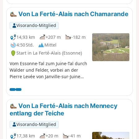
zwischen Agrarlandschaften, kleinen Waldgebieten und
imposanteren Tälern. Eine relativ kurze Etappe ohne
Von La Ferté-Alais nach Chamarande
große Schwierigkeiten, bevor die beiden folgenden
etwas länger werden.
Visorando-Mitglied
14,93 km
+207 m
-182 m
4:50 Std.
Mittel
Start in La Ferté-Alais (Essonne)
Vom Essonne-Tal zum Juine-Tal durch
Wälder und Felder, vorbei an der
Pierre Levée von Janville-sur-Juine
und dem Aussichtspunkt von
Chamarande. Eine Route, die fast
ausschließlich über Wege führt und
wunderschöne Ausblicke auf den
Von La Ferté-Alais nach Mennecy
Regionalen Naturpark Gâtinais
entlang der Teiche
Français bietet.
Visorando-Mitglied
17,38 km
+20 m
-41 m