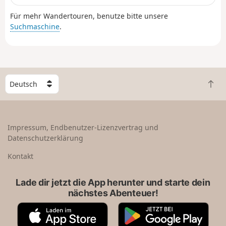
abwechslungsreiche Landschaften zwischen
Für mehr Wandertouren, benutze bitte unsere
Hochebenen und Tälern, Feldern und Wäldern. Sie
Suchmaschine
.
zeichnet sich durch zahlreiche Aufstiege und Abstiege
zwischen Hochebenen und Tälern aus.
W
Z
ä
u
h
r
l
ü
e
Impressum, Endbenutzer-Lizenzvertrag und
c
e
Datenschutzerklärung
k
i
n
n
Kontakt
a
L
c
a
Lade dir jetzt die App herunter und starte dein
h
n
nächstes Abenteuer!
o
d
b
A
G
e
p
o