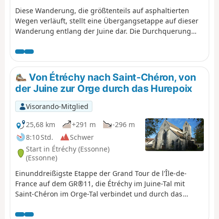
Diese Wanderung, die größtenteils auf asphaltierten
Wegen verläuft, stellt eine Übergangsetappe auf dieser
Wanderung entlang der Juine dar. Die Durchquerung
einiger hübscher Dörfer, zwei alte Mühlen, eine schöne
Kirche und eine geologische Sehenswürdigkeit
bereichern diese Route.
Von Étréchy nach Saint-Chéron, von
der Juine zur Orge durch das Hurepoix
Visorando-Mitglied
25,68 km
+291 m
-296 m
8:10 Std.
Schwer
Start in Étréchy (Essonne)
(Essonne)
Einunddreißigste Etappe der Grand Tour de l'Île-de-
France auf dem GR®11, die Étréchy im Juine-Tal mit
Saint-Chéron im Orge-Tal verbindet und durch das
Renarde-Tal führt. Sie führt durch das Hurepoix und an
der Grenze zur Beauce in ihrem südlichen Teil durch