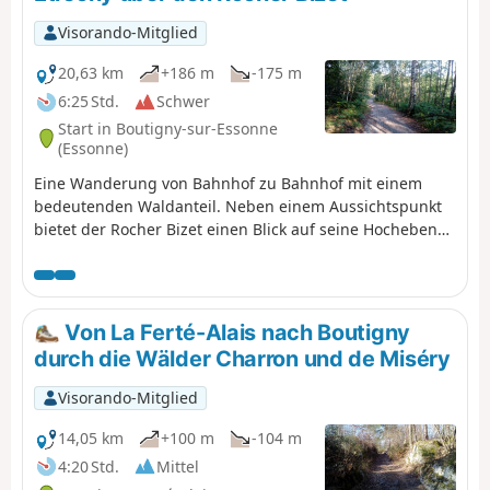
Visorando-Mitglied
20,63 km
+186 m
-175 m
6:25 Std.
Schwer
Start in Boutigny-sur-Essonne
(Essonne)
Eine Wanderung von Bahnhof zu Bahnhof mit einem
bedeutenden Waldanteil. Neben einem Aussichtspunkt
bietet der Rocher Bizet einen Blick auf seine Hochebenen
mit Heidekraut, Teichen und Felsvorsprüngen.
Von La Ferté-Alais nach Boutigny
durch die Wälder Charron und de Miséry
Visorando-Mitglied
14,05 km
+100 m
-104 m
4:20 Std.
Mittel