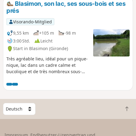
Blasimon, son lac, ses sous-bois et ses
prés
Visorando-Mitglied
9,55 km
+105 m
-98 m
3:00 Std.
Leicht
Start in Blasimon (Gironde)
Très agréable lieu, idéal pour un pique-
nique, lac dans un cadre calme et
bucolique et de très nombreux sous-
bois en pleine aventure...
W
Z
ä
u
h
r
l
ü
e
Impressum, Endbenutzer-Lizenzvertrag und