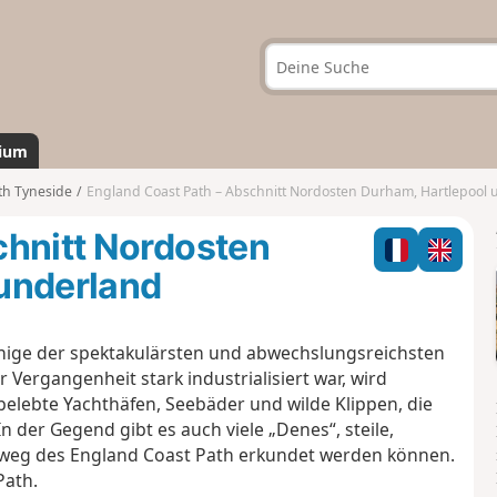
ium
th Tyneside
England Coast Path – Abschnitt Nordosten Durham, Hartlepool und Sunder
chnitt Nordosten
underland
inige der spektakulärsten und abwechslungsreichsten
 Vergangenheit stark industrialisiert war, wird
elebte Yachthäfen, Seebäder und wilde Klippen, die
n der Gegend gibt es auch viele „Denes“, steile,
tweg des England Coast Path erkundet werden können.
Path.