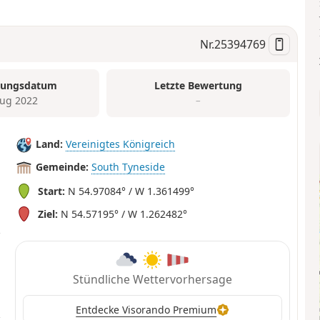
Nr.
25394769
tungsdatum
Letzte Bewertung
ug 2022
–
Land:
Vereinigtes Königreich
Gemeinde:
South Tyneside
Start:
N 54.97084° / W 1.361499°
Ziel:
N 54.57195° / W 1.262482°
Stündliche Wettervorhersage
Entdecke Visorando Premium