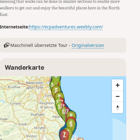
meaning that walks can be done in smaller sections to enable more
walkers to get out and enjoy the beautiful places here in the North
East.
Internetseite:
https://ecpadventures.weebly.com/
Maschinell übersetzte Tour -
Originalversion
Wanderkarte
1
2
3
4
5
6
1
2
3
5
4
1
6
2
3
4
5
1
2
3
4
5
6
7
1
2
3
4
5
1
6
2
3
4
5
1
2
3
4
5
6
7
1
2
3
4
5
1
2
6
7
3
4
5
6
7
8
1
2
3
5
1
4
2
3
4
5
2
3
6
4
1
7
5
6