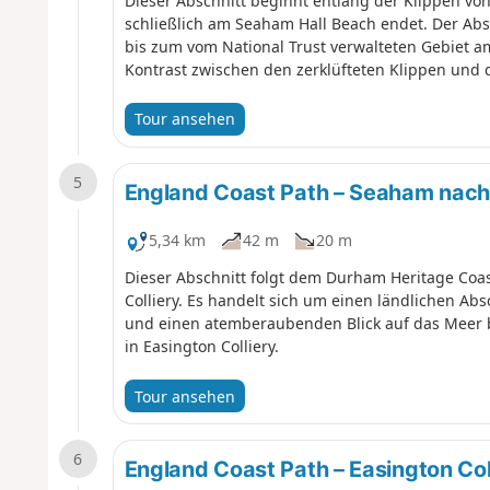
Dieser Abschnitt beginnt entlang der Klippen v
schließlich am Seaham Hall Beach endet. Der Ab
bis zum vom National Trust verwalteten Gebiet 
Kontrast zwischen den zerklüfteten Klippen und d
Tour ansehen
5
England Coast Path – Seaham nach 
5,34 km
42 m
20 m
Dieser Abschnitt folgt dem Durham Heritage Coa
Colliery. Es handelt sich um einen ländlichen Ab
und einen atemberaubenden Blick auf das Meer b
in Easington Colliery.
Tour ansehen
6
England Coast Path – Easington Co