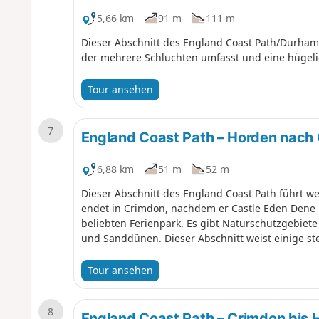
5,66 km
91 m
111 m
Dieser Abschnitt des England Coast Path/Durham H
der mehrere Schluchten umfasst und eine hügel
Tour ansehen
7
England Coast Path – Horden nach
6,88 km
51 m
52 m
Dieser Abschnitt des England Coast Path führt w
endet in Crimdon, nachdem er Castle Eden Dene
beliebten Ferienpark. Es gibt Naturschutzgebiet
und Sanddünen. Dieser Abschnitt weist einige stei
Tour ansehen
8
England Coast Path – Crimdon bis 