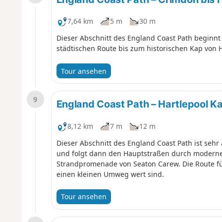
7,64 km
5 m
30 m
Dieser Abschnitt des England Coast Path beginnt
städtischen Route bis zum historischen Kap von H
Tour ansehen
9
England Coast Path – Hartlepool 
8,12 km
7 m
12 m
Dieser Abschnitt des England Coast Path ist seh
und folgt dann den Hauptstraßen durch moderne
Strandpromenade von Seaton Carew. Die Route füh
einen kleinen Umweg wert sind.
Tour ansehen