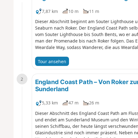
7,87 km
10 m
11 m
Dieser Abschnitt beginnt am Souter Lighthouse 
Seaburn nach Roker. Der England Coast Path selb
vom Souter Lighthouse bis South Bents, wo er auf
man der Promenade bis nach Roker folgen. Das E
Weardale Way, sodass Wanderer, die aus Wearda
Tour ansehen
2
England Coast Path – Von Roker z
Sunderland
5,33 km
47 m
26 m
Dieser Abschnitt des England Coast Path am Flu
und endet am Sunderland Museum und den Winte
seinen Schiffbau, der heute längst verschwunden 
Glasindustrie sind noch immer präsent. Neben 