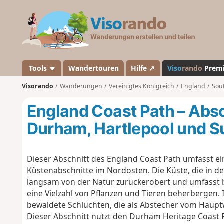
V
i
s
o
r
a
Tools
Wandertouren
Hilfe ↗
Viso
rando
Prem
n
Visorando
Wanderungen
Vereinigtes Königreich
England
Sou
d
o
England Coast Path – Abs
Durham, Hartlepool und S
Dieser Abschnitt des England Coast Path umfasst e
Küstenabschnitte im Nordosten. Die Küste, die in der
langsam von der Natur zurückerobert und umfasst b
eine Vielzahl von Pflanzen und Tieren beherbergen. I
bewaldete Schluchten, die als Abstecher vom Haup
Dieser Abschnitt nutzt den Durham Heritage Coast 