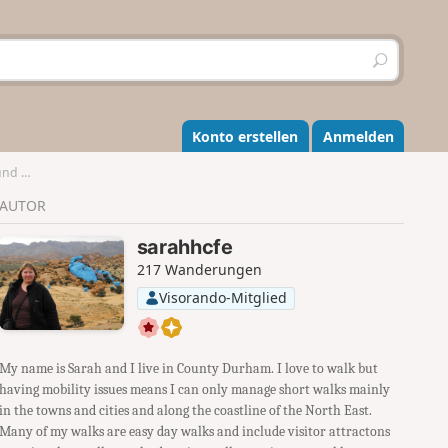
S
u
c
h
e
Konto erstellen
Anmelden
n
land
AUTOR
sarahhcfe
217 Wanderungen
Visorando-Mitglied
My name is Sarah and I live in County Durham. I love to walk but
having mobility issues means I can only manage short walks mainly
in the towns and cities and along the coastline of the North East.
Many of my walks are easy day walks and include visitor attractons