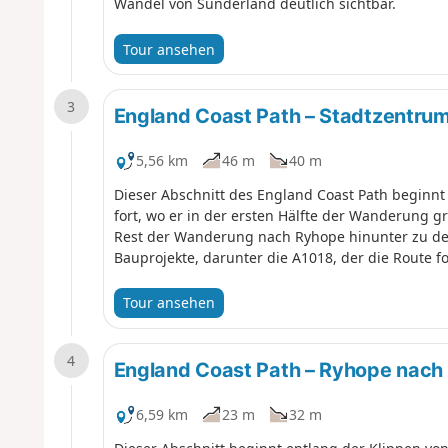
Wandel von Sunderland deutlich sichtbar.
Tour ansehen
3
England Coast Path – Stadtzentru
5,56 km
46 m
40 m
Dieser Abschnitt des England Coast Path beginnt
fort, wo er in der ersten Hälfte der Wanderung gr
Rest der Wanderung nach Ryhope hinunter zu den 
Bauprojekte, darunter die A1018, der die Route fo
Tour ansehen
4
England Coast Path – Ryhope nac
6,59 km
23 m
32 m