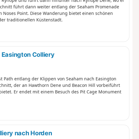
on Ryhope und führt dann hinunter nach Ryhope Dene, wo er
schnitt führt dann weiter entlang der Seaham Promenade
am Noses Point. Diese Wanderung bietet einen schönen
er traditionellen Küstenstadt.
Easington Colliery
st Path entlang der Klippen von Seaham nach Easington
schnitt, der an Hawthorn Dene und Beacon Hill vorbeiführt
ietet. Er endet mit einem Besuch des Pit Cage Monument
lliery nach Horden