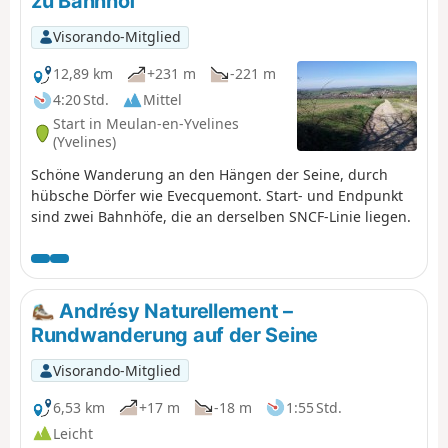
zu Bahnhof
während man den Zusammenfluss
von Oise und Seine bewundert. ⚠️
Visorando-Mitglied
Anmerkung eines Nutzers vom 18.
12,89 km
+231 m
-221 m
Mai 2026:>Achtung bei Punkt 8: Der
Weg ist in beide Richtungen
4:20 Std.
Mittel
gesperrt, da Einsturzgefahr besteht.
Start in Meulan-en-Yvelines
Man sollte stattdessen den weiter
(Yvelines)
unten verlaufenden GR®2 nehmen,
Schöne Wanderung an den Hängen der Seine, durch
um von Ost nach West zu gelangen.
hübsche Dörfer wie Evecquemont. Start- und Endpunkt
sind zwei Bahnhöfe, die an derselben SNCF-Linie liegen.
Andrésy Naturellement –
Rundwanderung auf der Seine
Visorando-Mitglied
6,53 km
+17 m
-18 m
1:55 Std.
Leicht