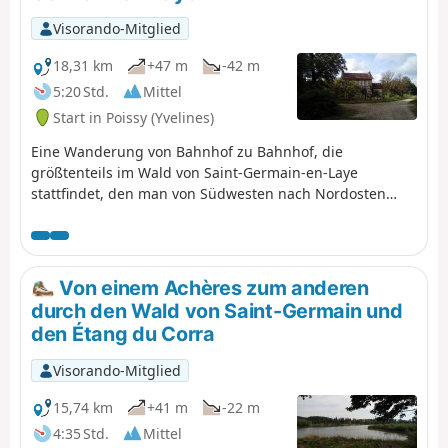
Visorando-Mitglied
18,31 km
+47 m
-42 m
5:20 Std.
Mittel
Start in Poissy (Yvelines)
Eine Wanderung von Bahnhof zu Bahnhof, die
größtenteils im Wald von Saint-Germain-en-Laye
stattfindet, den man von Südwesten nach Nordosten
durchquert. Es ist eine Gelegenheit, durch Mischwälder
mit verschiedenen Baumarten zu wandern und zwei alte
Kreuze und zwei Kapellen zu sehen. Die Route endet im
Zeichen des Wassers, am Zusammenfluss von Seine und
Von einem Achères zum anderen
Oise.
durch den Wald von Saint-Germain und
den Étang du Corra
Visorando-Mitglied
15,74 km
+41 m
-22 m
4:35 Std.
Mittel