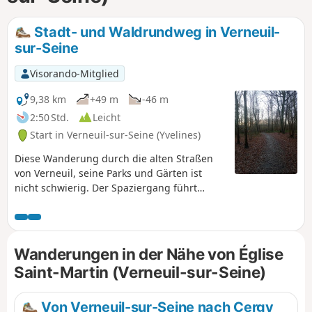
Stadt- und Waldrundweg in Verneuil-
sur-Seine
Visorando-Mitglied
9,38 km
+49 m
-46 m
2:50 Std.
Leicht
Start in Verneuil-sur-Seine (Yvelines)
Diese Wanderung durch die alten Straßen
von Verneuil, seine Parks und Gärten ist
nicht schwierig. Der Spaziergang führt
weiter durch den Wald und über einige
seiner abwechslungsreichen Wege. Ende
der Stadtroute, gute kleine Geschäfte,
Käserei, Bäckerei usw. Schließlich führt ein
Wanderungen in der Nähe von Église
sanft abfallender Weg zum Bahnhof.
Saint-Martin (Verneuil-sur-Seine)
Von Verneuil-sur-Seine nach Cergy