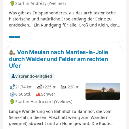
Start in Andrésy (Yvelines)
Was gibt es Entspannenderes, als das architektonische,
historische und natürliche Erbe entlang der Seine zu
entdecken... Ein Rundgang für alle, Groß und Klein, der
Sie vom Fin-d’Oise-Viertel, dem historischen Viertel der
Binnenschifffahrt, bis zum Denouval-Viertel führt, vorbei
an den wichtigsten Sehenswürdigkeiten der Innenstadt.
Von Meulan nach Mantes-la-Jolie
durch Wälder und Felder am rechten
Ufer
Visorando-Mitglied
21,74 km
+225 m
-228 m
6:50 Std.
Schwer
Start in Hardricourt (Yvelines)
Lange Wanderung von Bahnhof zu Bahnhof, die vom
Seine-Tal (in diesem Abschnitt wenig zum Wandern
geeignet) abweicht und an Höhe gewinnt. Die Route