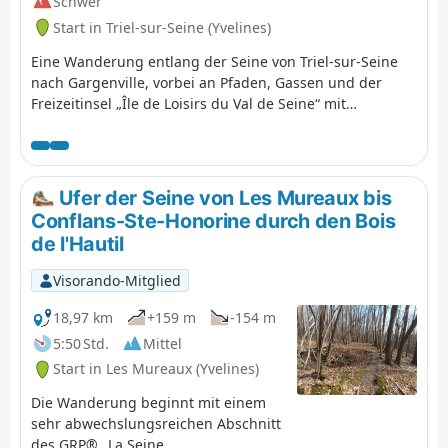
Schwer
Start in Triel-sur-Seine (Yvelines)
Eine Wanderung entlang der Seine von Triel-sur-Seine
nach Gargenville, vorbei an Pfaden, Gassen und der
Freizeitinsel „Île de Loisirs du Val de Seine“ mit
Panoramablick auf die Ebene. Auf dieser Strecke gibt es
Schlösser, Waschhäuser und Teiche zu entdecken.
Ufer der Seine von Les Mureaux bis
Conflans-Ste-Honorine durch den Bois
de l'Hautil
Visorando-Mitglied
18,97 km
+159 m
-154 m
5:50 Std.
Mittel
Start in Les Mureaux (Yvelines)
Die Wanderung beginnt mit einem
sehr abwechslungsreichen Abschnitt
des GRP® „La Seine