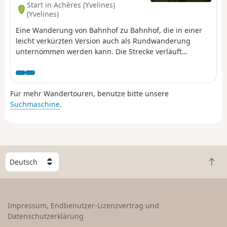
Start in Achères (Yvelines)
(Yvelines)
Eine Wanderung von Bahnhof zu Bahnhof, die in einer
leicht verkürzten Version auch als Rundwanderung
unternommen werden kann. Die Strecke verläuft
hauptsächlich durch den Wald und führt sowohl über
markierte Wege als auch über wenig begangene Pfade
im Unterholz. Der unter Naturschutz stehende Étang du
Für mehr Wandertouren, benutze bitte unsere
Corra bietet ein Intermezzo mit schönen
Suchmaschine
.
Aussichtspunkten und der Möglichkeit, zahlreiche Vögel
zu beobachten.
W
Z
ä
u
h
r
l
ü
e
Impressum, Endbenutzer-Lizenzvertrag und
c
e
Datenschutzerklärung
k
i