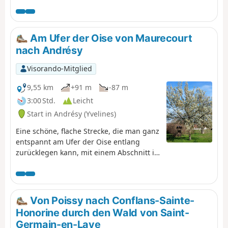
bietet einen Wechsel zwischen Waldabschnitten und
Passagen durch Felder mit weitreichenden Ausblicken.
Es erwartet Sie ein schönes Kulturerbe mit zwei schönen
romanischen Kirchen im ersten Teil und, am Ende und
Am Ufer der Oise von Maurecourt
als Höhepunkt, der gotischen Stiftskirche von Mantes-la-
nach Andrésy
Jolie.
Visorando-Mitglied
9,55 km
+91 m
-87 m
3:00 Std.
Leicht
Start in Andrésy (Yvelines)
Eine schöne, flache Strecke, die man ganz
entspannt am Ufer der Oise entlang
zurücklegen kann, mit einem Abschnitt in
erhöhter Lage hinter dem Pays de
Maurecourt, von wo aus man einen
herrlichen Blick auf die Oise hat. Diese
Region ist von den Wanderwegen aus
Von Poissy nach Conflans-Sainte-
noch schöner anzusehen.
Honorine durch den Wald von Saint-
Germain-en-Laye