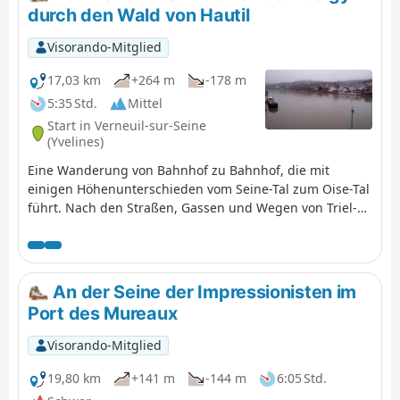
durch den Wald von Hautil
Visorando-Mitglied
17,03 km
+264 m
-178 m
5:35 Std.
Mittel
Start in Verneuil-sur-Seine
(Yvelines)
Eine Wanderung von Bahnhof zu Bahnhof, die mit
einigen Höhenunterschieden vom Seine-Tal zum Oise-Tal
führt. Nach den Straßen, Gassen und Wegen von Triel-
sur-Seine und Chanteloup-les-Vignes durchquert man
auf sehr angenehme Weise den Wald von Hautil.
Unterwegs gibt es drei schöne Kirchen und zwei schöne
Bauernhöfe zu entdecken.
An der Seine der Impressionisten im
Port des Mureaux
Visorando-Mitglied
19,80 km
+141 m
-144 m
6:05 Std.