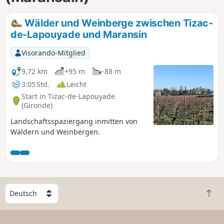
Wälder und Weinberge zwischen Tizac-
de-Lapouyade und Maransin
Visorando-Mitglied
9,72 km
+95 m
-88 m
3:05 Std.
Leicht
Start in Tizac-de-Lapouyade
(Gironde)
Landschaftsspaziergang inmitten von
Wäldern und Weinbergen.
W
Z
ä
u
h
r
l