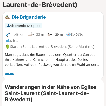
Laurent-de-Brèvedent)
m
Die Briganderie
Visorando-Mitglied
11,46 km
+133 m
-129 m
3:40 Std.
Mittel
Start in Saint-Laurent-de-Brèvedent (Seine-Maritime)
Man sagt, dass die Bauern aus dem Quartier du Carreau
ihre Hühner und Kaninchen im Hauptort des Dorfes
verkauften. Auf dem Rückweg wurden sie im Wald an der
Küste, der heute „Briganderie” genannt wird, ausgeraubt.
Wanderungen in der Nähe von Église
Saint-Laurent (Saint-Laurent-de-
Brèvedent)