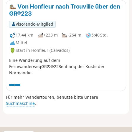
Von Honfleur nach Trouville über den
GR®223
Visorando-Mitglied
17,44 km
+233 m
-264 m
5:40 Std.
Mittel
Start in Honfleur (Calvados)
Eine Wanderung auf dem
FernwanderwegGR®®223entlang der Küste der
Normandie.
Für mehr Wandertouren, benutze bitte unsere
Suchmaschine
.