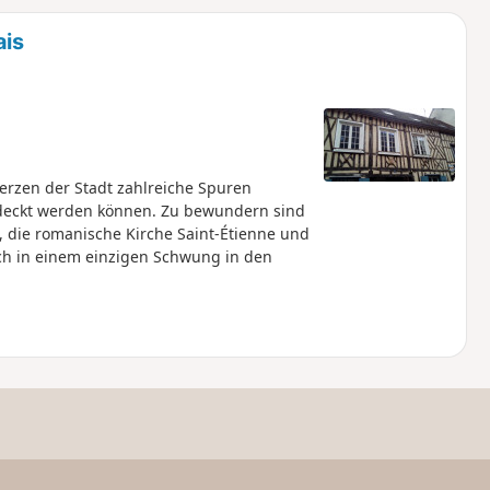
u
n
ais
m
Herzen der Stadt zahlreiche Spuren
tdeckt werden können. Zu bewundern sind
, die romanische Kirche Saint-Étienne und
sich in einem einzigen Schwung in den