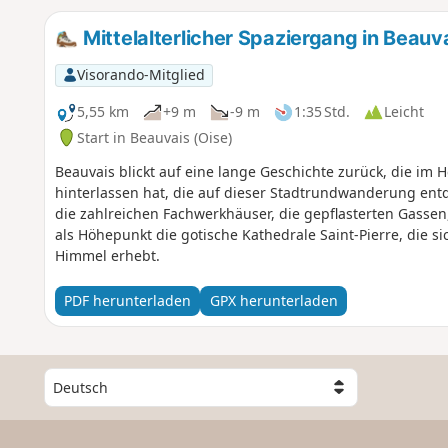
Mittelalterlicher Spaziergang in Beauv
Visorando-Mitglied
5,55 km
+9 m
-9 m
1:35 Std.
Leicht
Start in Beauvais (Oise)
Beauvais blickt auf eine lange Geschichte zurück, die im 
hinterlassen hat, die auf dieser Stadtrundwanderung en
die zahlreichen Fachwerkhäuser, die gepflasterten Gassen
als Höhepunkt die gotische Kathedrale Saint-Pierre, die 
Himmel erhebt.
PDF herunterladen
GPX herunterladen
W
ä
h
l