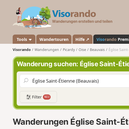
V
i
s
o
r
a
Tools
Wandertouren
Hilfe ↗
Viso
rando
Prem
n
Visorando
Wanderungen
Picardy
Oise
Beauvais
Église Saint
d
o
Wanderung suchen: Église Saint-Éti
Filter
NEU
Wanderungen Église Saint-Ét