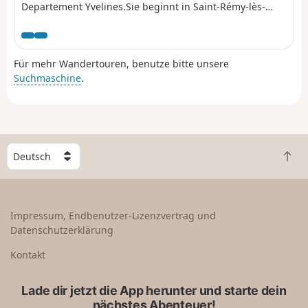
Departement Yvelines.Sie beginnt in Saint-Rémy-lès-
Chevreuse und führt nach Coignières, nachdem sie das
Yvette-Tal hinauf und durch den Regionalen Naturpark
Haute Vallée de Chevreuse mit seinem reichen Natur-
Für mehr Wandertouren, benutze bitte unsere
und Kulturerbe gewandert ist, nur wenige Kilometer von
Suchmaschine
.
Paris und seinen Vororten entfernt.
W
Z
ä
u
h
r
l
ü
e
Impressum, Endbenutzer-Lizenzvertrag und
c
e
Datenschutzerklärung
k
i
n
n
Kontakt
a
L
c
a
Lade dir jetzt die App herunter und starte dein
h
n
nächstes Abenteuer!
o