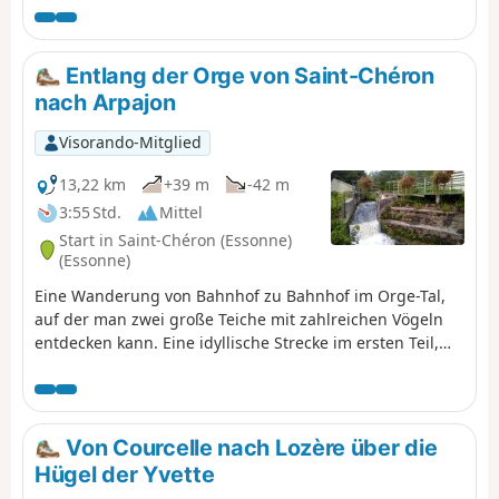
Departements Essonne über seine wichtigsten Täler
abgeschlossen ist. Nach einem westlich ausgerichteten
Start verläuft die Route in nördlicher Richtung durch die
Entlang der Orge von Saint-Chéron
Hurepoix-Hochebenen.
nach Arpajon
Visorando-Mitglied
13,22 km
+39 m
-42 m
3:55 Std.
Mittel
Start in Saint-Chéron (Essonne)
(Essonne)
Eine Wanderung von Bahnhof zu Bahnhof im Orge-Tal,
auf der man zwei große Teiche mit zahlreichen Vögeln
entdecken kann. Eine idyllische Strecke im ersten Teil,
bei der der Anteil an städtischen Abschnitten
anschließend zunimmt. Kulturerbe entlang der Strecke:
eine gut restaurierte alte Mühle, einige Kirchen, ein
kleiner Menhir, ein Waschhaus...
Von Courcelle nach Lozère über die
Hügel der Yvette