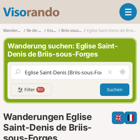
V
T
i
o
s
g
o
Wanderungen
Ile-de-France
Essonne
Briis-sous-Forges
Eglise Saint-Denis de Briis-sous-Forges
g
r
l
a
Wanderung suchen: Eglise Saint-
e
n
Denis de Briis-sous-Forges
n
d
a
o
v
S
F
i
c
e
g
h
l
a
Filter
Suchen
NEU
a
d
t
u
l
i
m
e
o
i
e
n
Wanderungen Eglise
c
r
h
e
Saint-Denis de Briis-
u
n
sous-Forges
m