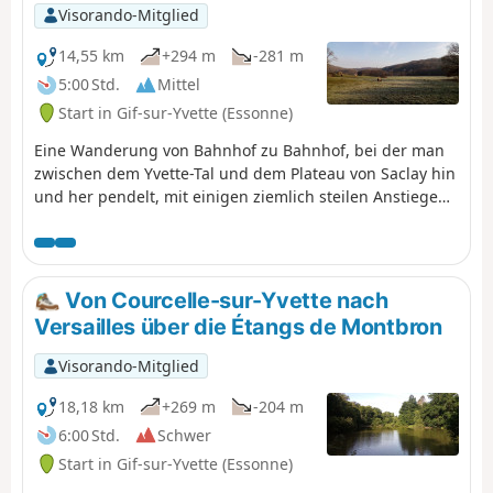
Visorando-Mitglied
14,55 km
+294 m
-281 m
5:00 Std.
Mittel
Start in Gif-sur-Yvette (Essonne)
Eine Wanderung von Bahnhof zu Bahnhof, bei der man
zwischen dem Yvette-Tal und dem Plateau von Saclay hin
und her pendelt, mit einigen ziemlich steilen Anstiegen.
Nach einer überwiegend bewaldeten Strecke mit Relief
durchquert man Gif-sur-Yvette und wandert dann
entlang eines Feuchtgebiets, das von zwei Flüssen
eingerahmt wird. Man steigt wieder auf das Plateau in
Von Courcelle-sur-Yvette nach
der Nähe des Campus der Universität Paris-Saclay
Versailles über die Étangs de Montbron
hinauf. Nach einem Besuch des ehemaligen Steinbruchs
La Troche und einem Spaziergang am Rand des Plateaus
Visorando-Mitglied
steigt man wieder ins Tal hinab.
18,18 km
+269 m
-204 m
6:00 Std.
Schwer
Start in Gif-sur-Yvette (Essonne)