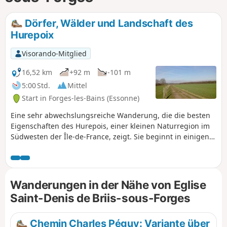
Dörfer, Wälder und Landschaft des
Hurepoix
Visorando-Mitglied
16,52 km
+92 m
-101 m
5:00 Std.
Mittel
Start in Forges-les-Bains (Essonne)
Eine sehr abwechslungsreiche Wanderung, die die besten
Eigenschaften des Hurepois, einer kleinen Naturregion im
Südwesten der Île-de-France, zeigt. Sie beginnt in einigen
Dörfern mit reichem Kulturerbe: Kirchen, Burg, Bergfried,
Waschhäuser... Weiter geht es durch Wiesen mit vielen
Pferden. Die Wanderung endet mit einer sehr angenehmen
Strecke im Unterholz.
Wanderungen in der Nähe von Eglise
Saint-Denis de Briis-sous-Forges
Chemin Charles Péguy: Variante über