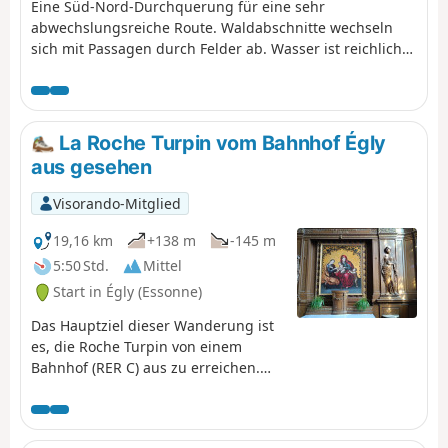
Eine Süd-Nord-Durchquerung für eine sehr
abwechslungsreiche Route. Waldabschnitte wechseln
sich mit Passagen durch Felder ab. Wasser ist reichlich
vorhanden, mit mehreren Flüssen – der Yvette, der
Marette und der Bièvre – sowie den Étangs de
Montbrond in ihrer grünen Umgebung. (Warnung) Die
Route ist am Punkt (12) aufgrund von Bauarbeiten an der
La Roche Turpin vom Bahnhof Égly
Metro-Linie 18 unterbrochen (Stand: März 2026). Eine
aus gesehen
Umgehungsmöglichkeit wird derzeit geprüft. Bitte
unterlassen Sie diese Wanderung bis auf Weiteres.
Visorando-Mitglied
19,16 km
+138 m
-145 m
5:50 Std.
Mittel
Start in Égly (Essonne)
Das Hauptziel dieser Wanderung ist
es, die Roche Turpin von einem
Bahnhof (RER C) aus zu erreichen.
Die Roche Turpin ist ein
wunderschönes Naturgebiet,
bestehend aus einem