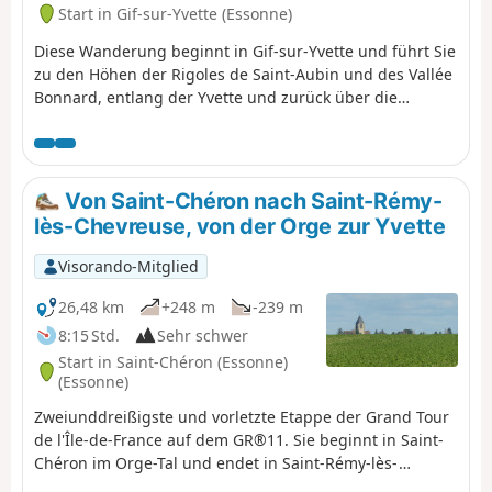
Start in Gif-sur-Yvette (Essonne)
Diese Wanderung beginnt in Gif-sur-Yvette und führt Sie
zu den Höhen der Rigoles de Saint-Aubin und des Vallée
Bonnard, entlang der Yvette und zurück über die
Mérantaise, durch den Bois d'Aigrefoin, den Wald
Communale de Saint-Aubin und das Bassin de
Coupières.
Von Saint-Chéron nach Saint-Rémy-
lès-Chevreuse, von der Orge zur Yvette
Visorando-Mitglied
26,48 km
+248 m
-239 m
8:15 Std.
Sehr schwer
Start in Saint-Chéron (Essonne)
(Essonne)
Zweiunddreißigste und vorletzte Etappe der Grand Tour
de l'Île-de-France auf dem GR®11. Sie beginnt in Saint-
Chéron im Orge-Tal und endet in Saint-Rémy-lès-
Chevreuse im Yvette-Tal, womit die Durchquerung des