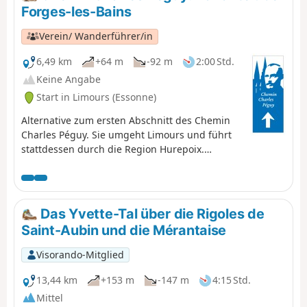
Forges-les-Bains
Verein/ Wanderführer/in
6,49 km
+64 m
-92 m
2:00 Std.
Keine Angabe
Start in Limours (Essonne)
Alternative zum ersten Abschnitt des Chemin
Charles Péguy. Sie umgeht Limours und führt
stattdessen durch die Region Hurepoix.
Entdecken Sie das wunderschöne Dorf Forges-
les-Bains und eine landschaftlich reizvolle
Strecke.
Das Yvette-Tal über die Rigoles de
Saint-Aubin und die Mérantaise
Visorando-Mitglied
13,44 km
+153 m
-147 m
4:15 Std.
Mittel