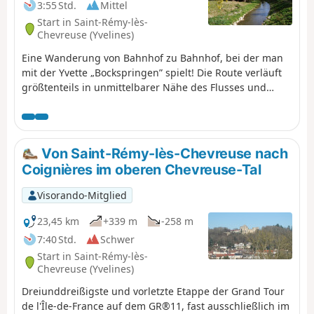
3:55 Std.
Mittel
Start in Saint-Rémy-lès-
Chevreuse (Yvelines)
Eine Wanderung von Bahnhof zu Bahnhof, bei der man
mit der Yvette „Bockspringen” spielt! Die Route verläuft
größtenteils in unmittelbarer Nähe des Flusses und
führt durch einige Wälder und schöne Parks, darunter
den im westlichen Teil des Campus der Universität Paris-
Sud.
Von Saint-Rémy-lès-Chevreuse nach
Coignières im oberen Chevreuse-Tal
Visorando-Mitglied
23,45 km
+339 m
-258 m
7:40 Std.
Schwer
Start in Saint-Rémy-lès-
Chevreuse (Yvelines)
Dreiunddreißigste und vorletzte Etappe der Grand Tour
de l'Île-de-France auf dem GR®11, fast ausschließlich im