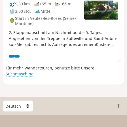
9,89 km
+65 m
-66 m
3:00 Std.
Mittel
Start in Veules-les-Roses (Seine-
Maritime)
2. Etappenabschnitt am Nachmittag des5. Tages.
Abgesehen von der Treppe in Sotteville und Saint-Aubin-
sur-Mer gibt es nichts Aufregendes an einemKüsten-
GR®, der so weit von der Küste entfernt verläuft.
Für mehr Wandertouren, benutze bitte unsere
Suchmaschine
.
W
Z
ä
u
h
r
l
ü
e