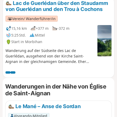
Lac de Guerlédan über den Staudamm
von Guerlédan und den Trou à Cochons
Verein/ Wanderführer/in
15,16 km
+377 m
-372 m
5:25 Std.
Mittel
Start in Morbihan
Wanderung auf der Südseite des Lac de
Guerlédan, ausgehend von der Kirche Saint-
Aignan in der gleichnamigen Gemeinde. Eher
idyllische Strecke mit einigen Bauernhöfen. Die
Strecke verläuft am Seeufer entlang sowie durch
den Wald, der den See umgibt. Sehr
abwechslungsreiche Landschaften. Zahlreiche
Wanderungen in der Nähe von Église
Wege ermöglichen es, die Strecke zu variieren.
de Saint-Aignan
Le Mané – Anse de Sordan
Visorando-Mitglied