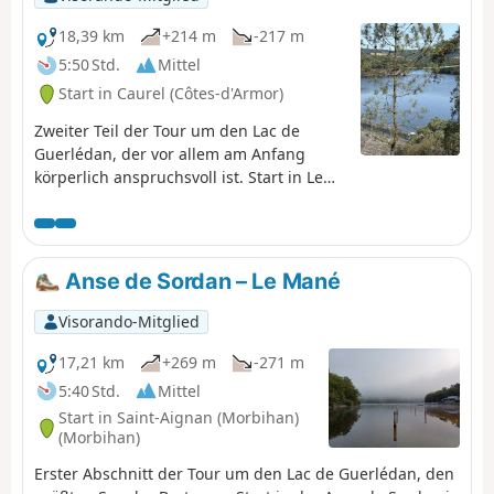
18,39 km
+214 m
-217 m
5:50 Std.
Mittel
Start in Caurel (Côtes-d'Armor)
Zweiter Teil der Tour um den Lac de
Guerlédan, der vor allem am Anfang
körperlich anspruchsvoll ist. Start in Le
Manet in Richtung Anse de Sordan,
vorbei an der ehemaligen Abtei Notre-
Dame de Bon Repos. Rückweg über den
westlichen Teil des Sees.
Anse de Sordan – Le Mané
Visorando-Mitglied
17,21 km
+269 m
-271 m
5:40 Std.
Mittel
Start in Saint-Aignan (Morbihan)
(Morbihan)
Erster Abschnitt der Tour um den Lac de Guerlédan, den