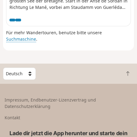
größten See der Bretagne. Start in der Anse de Sordan in
Richtung Le Mané, vorbei am Staudamm von Guerlédan.
Diese Strecke verläuft am östlichen Ufer des Sees
entlang.
Für mehr Wandertouren, benutze bitte unsere
Suchmaschine
.
W
Z
ä
u
h
r
l
ü
e
Impressum, Endbenutzer-Lizenzvertrag und
c
e
Datenschutzerklärung
k
i
n
n
Kontakt
a
L
c
a
Lade dir jetzt die App herunter und starte dein
h
n