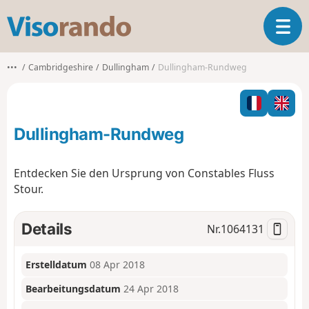
V
T
i
o
s
g
o
•••
Cambridgeshire
Dullingham
Dullingham-Rundweg
g
r
l
a
e
n
n
d
Dullingham-Rundweg
a
o
v
i
Entdecken Sie den Ursprung von Constables Fluss
g
Stour.
a
t
i
Details
Nr.
1064131
o
n
Erstelldatum
08 Apr 2018
Bearbeitungsdatum
24 Apr 2018