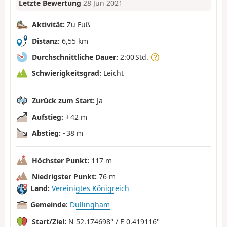
Letzte Bewertung
28 Jun 2021
Aktivität:
Zu Fuß
Distanz:
6,55 km
Durchschnittliche Dauer:
2:00 Std.
Schwierigkeitsgrad:
Leicht
Zurück zum Start:
Ja
Aufstieg:
+ 42 m
Abstieg:
- 38 m
Höchster Punkt:
117 m
Niedrigster Punkt:
76 m
Land:
Vereinigtes Königreich
Gemeinde:
Dullingham
Start/Ziel:
N 52.174698° / E 0.419116°