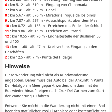
6
: km 5.12 - alt. 610 m - Eingang von Chinamada
7
: km 5.41 - alt. 592 m - Gabel
8
: km 5.67 - alt. 576 m - Mirador el roque de los pinos
9
: km 7.87 - alt. 297 m - Aussichtspunkt über dem Meer
10
: km 8.72 - alt. 168 m - Erreichen des Endes der Schlucht
11
: km 9.86 - alt. 15 m - Erreichen am Strand
12
: km 10.55 - alt. 76 m - Endhaltestelle der Buslinien 50
und 105
13
: km 11.68 - alt. 47 m - Kreisverkehr, Eingang zu den
Geschäften
Z
: km 12.5 - alt. 7 m - Punta del Hidalgo
Hinweise
Diese Wanderung wird nicht als Rundwanderung
angeboten. Daher muss das Auto bei der Ankunft in Punta
Del Hidalgo am Meer geparkt werden, um dann mit dem
Bus wieder hinaufsteigen nach Cruz Del Carmen zum Start
der Wanderung zu fahren.
Entweder Sie möchten die Wanderung nicht mit einem Bad
beenden (natürlicher Pool El Arenisco oder kostenpflichtiger