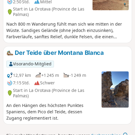
2:50 Std.
Mittel
Start in La Orotava (Province de Las
Palmas)
Nach 800 m Wanderung fühlt man sich wie mitten in der
Wüste. Sandiges Gelände (ohne jedoch einzusinken),
Farbverläufe, sanftes Relief, dunkle Felsen, die einen
Kontrast bilden. Ein wahres Vergnügen! Eine 6 km lange
Familienwanderung, wenn man bis zum Punkt (2) und
Der Teide über Montana Blanca
zurück geht. Ein relativ steiler Aufstieg mit 200 m
Höhenunterschied, wenn man die gesamte Runde
Visorando-Mitglied
absolviert. Der Teide ganz in der Nähe.
12,97 km
+1 245 m
-1 249 m
7:15 Std.
Schwer
Start in La Orotava (Province de Las
Palmas)
An den Hängen des höchsten Punktes
Spaniens, dem Pico del Teide, dessen
Zugang reglementiert ist.