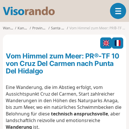
V
T
i
o
s
g
o
Wanderungen
Kanarische Inseln
Province de Las Palmas
Santa Cruz de Tenerife
Vom Himmel zum Meer: PR®-TF 10 von Cruz Del Carmen nach Punta Del Hidalgo
g
r
l
a
e
n
n
d
Vom Himmel zum Meer: PR®-TF 10
a
o
v
von Cruz Del Carmen nach Punta
i
Del Hidalgo
g
a
t
Eine Wanderung, die im Abstieg erfolgt, vom
i
Aussichtspunkt Cruz del Carmen, Start zahlreicher
o
Wanderungen in den Höhen des Naturparks Anaga,
n
bis zum Meer, wo ein natürliches Schwimmbecken die
Belohnung für diese
technisch anspruchsvolle
, aber
landschaftlich reizvolle und emotionsreiche
Wanderung
ist.