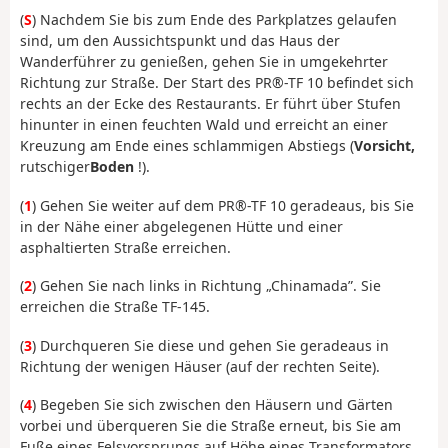
(
S
) Nachdem Sie bis zum Ende des Parkplatzes gelaufen
sind, um den Aussichtspunkt und das Haus der
Wanderführer zu genießen, gehen Sie in umgekehrter
Richtung zur Straße. Der Start des PR®-TF 10 befindet sich
rechts an der Ecke des Restaurants. Er führt über Stufen
hinunter in einen feuchten Wald und erreicht an einer
Kreuzung am Ende eines schlammigen Abstiegs (
Vorsicht,
rutschiger
Boden
!).
(
1
) Gehen Sie weiter auf dem PR®-TF 10 geradeaus, bis Sie
in der Nähe einer abgelegenen Hütte und einer
asphaltierten Straße erreichen.
(
2
) Gehen Sie nach links in Richtung „Chinamada”. Sie
erreichen die Straße TF-145.
(
3
) Durchqueren Sie diese und gehen Sie geradeaus in
Richtung der wenigen Häuser (auf der rechten Seite).
(
4
) Begeben Sie sich zwischen den Häusern und Gärten
vorbei und überqueren Sie die Straße erneut, bis Sie am
Fuße eines Felsvorsprungs auf Höhe eines Transformators