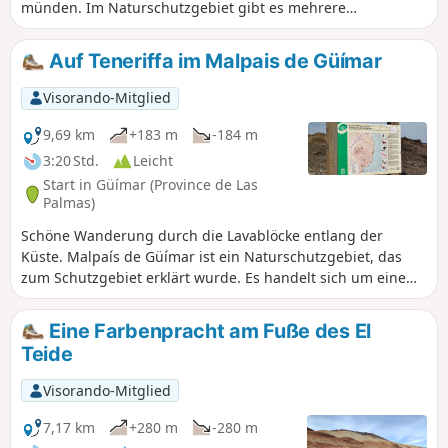
münden. Im Naturschutzgebiet gibt es mehrere
Informationstafeln. Angesichts der dunklen Umgebung
sollte man diese Tour auf jeden Fall vermeiden, wenn die
Auf Teneriffa im Malpais de Güímar
Sonne im Zenit steht, auch wenn die Meeresbrise eine
willkommene Erfrischung bietet!
Visorando-Mitglied
9,69 km
+183 m
-184 m
3:20 Std.
Leicht
Start in Güímar (Province de Las
Palmas)
Schöne Wanderung durch die Lavablöcke entlang der
Küste. Malpaís de Güímar ist ein Naturschutzgebiet, das
zum Schutzgebiet erklärt wurde. Es handelt sich um eine
einzigartige Vulkanlandschaft, die sich von der Montaña
Grande bis zur Küste erstreckt. Diese Rundwanderung ist
Eine Farbenpracht am Fuße des El
perfekt für Kinder, da sie kurz und sehr einfach ist.
Teide
Visorando-Mitglied
7,17 km
+280 m
-280 m