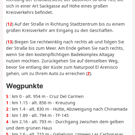
sich in einer Art Sackgasse auf Höhe eines großen
Kreisverkehrs befindet.
(
12
) Auf der Straße in Richtung Stadtzentrum bis zu einem
großen Kreisverkehr am Eingang zu den Geschäften.
(
13
) Biegen Sie rechtwinklig nach rechts ab und folgen Sie
der Straße bis zum Meer. Am Ende gehen Sie nach rechts,
wenn Sie den kostenpflichtigen Badekomplex Altagay
nutzen möchten. Zurückgehen Sie auf demselben Weg,
bevor Sie entlang der Küste zum Naturpool El Arenisco
gehen, um zu Ihrem Auto zu erreichen (
Z
).
Wegpunkte
S
: km 0 - alt. 954 m - Cruz Del Carmen
1
: km 1.15 - alt. 856 m - Kreuzung
2
: km 1.4 - alt. 830 m - Hütte, Abzweigung nach Chinamada
3
: km 1.89 - alt. 794 m - TF-145
4
: km 2.16 - alt. 793 m - Durchgang zwischen dem gelben
und dem grünen Haus
5
: km 2.6 - alt. 710 m - Gabelung, Umweg Las Carbonaras