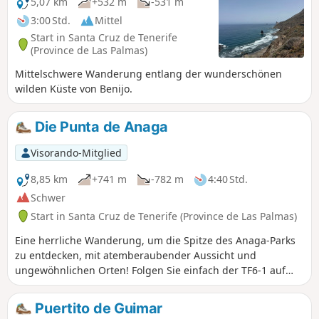
5,07 km
+532 m
-531 m
3:00 Std.
Mittel
Start in Santa Cruz de Tenerife
(Province de Las Palmas)
Mittelschwere Wanderung entlang der wunderschönen
wilden Küste von Benijo.
Die Punta de Anaga
Visorando-Mitglied
8,85 km
+741 m
-782 m
4:40 Std.
Schwer
Start in Santa Cruz de Tenerife (Province de Las Palmas)
Eine herrliche Wanderung, um die Spitze des Anaga-Parks
zu entdecken, mit atemberaubender Aussicht und
ungewöhnlichen Orten! Folgen Sie einfach der TF6-1 auf
dem Hinweg und der TF6 auf dem Rückweg. Zögern Sie
nicht, sich für eine bessere Sicht vom Weg zu entfernen,
Puertito de Guimar
aber bleiben Sie natürlich wachsam! Vorsicht bei sehr