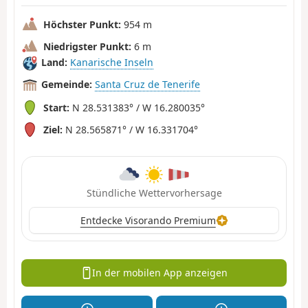
Höchster Punkt:
954 m
Niedrigster Punkt:
6 m
Land:
Kanarische Inseln
Gemeinde:
Santa Cruz de Tenerife
Start:
N 28.531383° / W 16.280035°
Ziel:
N 28.565871° / W 16.331704°
Stündliche Wettervorhersage
Entdecke Visorando Premium
In der mobilen App anzeigen