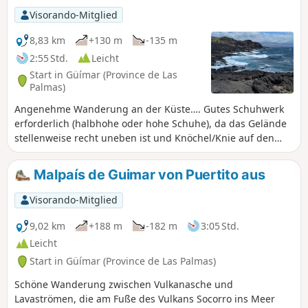
starkem Wind oder starkem Regen, diese Wanderung sollte
Visorando-Mitglied
dann vermieden werden!
8,83 km
+130 m
-135 m
2:55 Std.
Leicht
Start in Güímar (Province de Las
Palmas)
Angenehme Wanderung an der Küste…. Gutes Schuhwerk
erforderlich (halbhohe oder hohe Schuhe), da das Gelände
stellenweise recht uneben ist und Knöchel/Knie auf den
rollenden Steinen über einen Großteil der Strecke stark
beansprucht werden.
Malpaís de Guimar von Puertito aus
Visorando-Mitglied
9,02 km
+188 m
-182 m
3:05 Std.
Leicht
Start in Güímar (Province de Las Palmas)
Schöne Wanderung zwischen Vulkanasche und
Lavaströmen, die am Fuße des Vulkans Socorro ins Meer