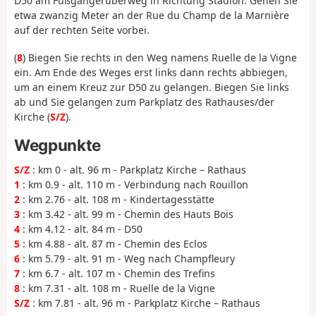
D50 am Fußgängerüberweg in Richtung Stadion. Gehen Sie
etwa zwanzig Meter an der Rue du Champ de la Marnière
auf der rechten Seite vorbei.
(
8
) Biegen Sie rechts in den Weg namens Ruelle de la Vigne
ein. Am Ende des Weges erst links dann rechts abbiegen,
um an einem Kreuz zur D50 zu gelangen. Biegen Sie links
ab und Sie gelangen zum Parkplatz des Rathauses/der
Kirche (
S/Z
).
Wegpunkte
S/Z
: km 0 - alt. 96 m - Parkplatz Kirche – Rathaus
1
: km 0.9 - alt. 110 m - Verbindung nach Rouillon
2
: km 2.76 - alt. 108 m - Kindertagesstätte
3
: km 3.42 - alt. 99 m - Chemin des Hauts Bois
4
: km 4.12 - alt. 84 m - D50
5
: km 4.88 - alt. 87 m - Chemin des Eclos
6
: km 5.79 - alt. 91 m - Weg nach Champfleury
7
: km 6.7 - alt. 107 m - Chemin des Trefins
8
: km 7.31 - alt. 108 m - Ruelle de la Vigne
S/Z
: km 7.81 - alt. 96 m - Parkplatz Kirche – Rathaus