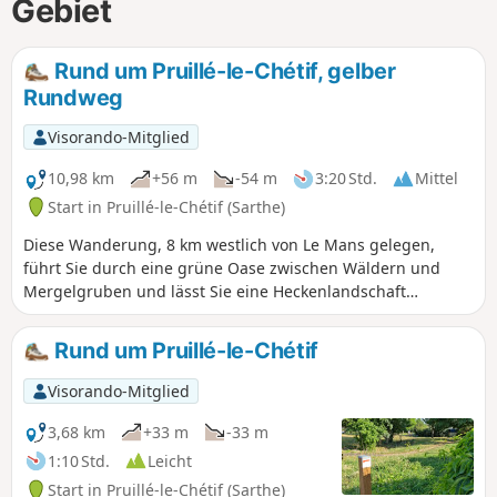
Gebiet
Rund um Pruillé-le-Chétif, gelber
Rundweg
Visorando-Mitglied
10,98 km
+56 m
-54 m
3:20 Std.
Mittel
Start in Pruillé-le-Chétif (Sarthe)
Diese Wanderung, 8 km westlich von Le Mans gelegen,
führt Sie durch eine grüne Oase zwischen Wäldern und
Mergelgruben und lässt Sie eine Heckenlandschaft
entdecken, die von Hohlwegen durchzogen ist. Dieser gelb
markierte Weg ist der längste der markierten Wanderwege
Rund um Pruillé-le-Chétif
der Gemeinde; er führt über den unverzichtbaren,
fuchsiafarben markierten Botanikpfad (3,5 km) sowie über
Visorando-Mitglied
Abschnitte eines weiteren, blau markierten Weges.
3,68 km
+33 m
-33 m
1:10 Std.
Leicht
Start in Pruillé-le-Chétif (Sarthe)