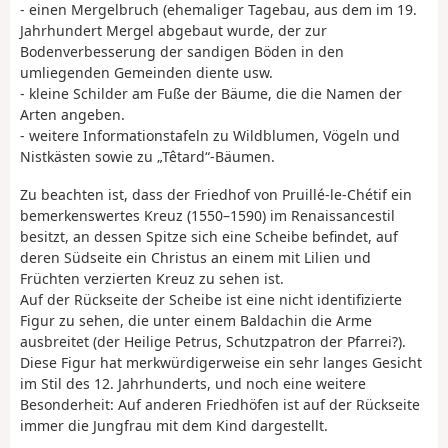
- einen Mergelbruch (ehemaliger Tagebau, aus dem im 19.
Jahrhundert Mergel abgebaut wurde, der zur
Bodenverbesserung der sandigen Böden in den
umliegenden Gemeinden diente usw.
- kleine Schilder am Fuße der Bäume, die die Namen der
Arten angeben.
- weitere Informationstafeln zu Wildblumen, Vögeln und
Nistkästen sowie zu „Têtard“-Bäumen.
Zu beachten ist, dass der Friedhof von Pruillé-le-Chétif ein
bemerkenswertes Kreuz (1550–1590) im Renaissancestil
besitzt, an dessen Spitze sich eine Scheibe befindet, auf
deren Südseite ein Christus an einem mit Lilien und
Früchten verzierten Kreuz zu sehen ist.
Auf der Rückseite der Scheibe ist eine nicht identifizierte
Figur zu sehen, die unter einem Baldachin die Arme
ausbreitet (der Heilige Petrus, Schutzpatron der Pfarrei?).
Diese Figur hat merkwürdigerweise ein sehr langes Gesicht
im Stil des 12. Jahrhunderts, und noch eine weitere
Besonderheit: Auf anderen Friedhöfen ist auf der Rückseite
immer die Jungfrau mit dem Kind dargestellt.