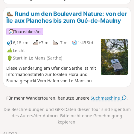
Rund um den Boulevard Nature: von der
Île aux Planches bis zum Gué-de-Maulny
Touristiker/in
6,18 km
+7 m
-7 m
1:45 Std.
Leicht
Start in Le Mans (Sarthe)
Diese Wanderung am Ufer der Sarthe ist mit
Informationstafeln zur lokalen Flora und
Fauna gespickt.Vom Hafen von Le Mans aus
führt diese familienfreundliche Wanderung
durch den Park „Gué de Maulny“ mit seinen
Für mehr Wandertouren, benutze unsere
Suchmaschine
.
zahlreichen Street-Art-Wandgemälden und
über die „Île aux Planches“ und ist auch für
Die Beschreibungen und GPX-Daten dieser Tour sind Eigentum
Rollstühle (Dreiräder) und Kinderwagen
des Autors/der Autorin. Bitte nicht ohne Genehmigung
(ebenfalls Dreiräder) geeignet.
kopieren.
AUTOR