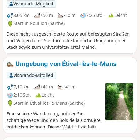
Visorando-Mitglied
8,05 km
+50 m
-50 m
2:25 Std.
Leicht
Start in Rouillon (Sarthe)
Diese nicht ausgeschilderte Route auf befestigten Straßen
und Wegen führt Sie durch die ländliche Umgebung der
Stadt sowie zum Universitätsviertel Maine.
Umgebung von Étival-lès-le-Mans
Visorando-Mitglied
7,10 km
+41 m
-41 m
2:10 Std.
Leicht
Start in Étival-lès-le-Mans (Sarthe)
Eine schöne Wanderung, auf der Sie
schattige Wege und den Bois de la Cornuère
entdecken können. Dieser Wald ist vielfältig
und besteht überwiegend aus Laubbäumen,
darunter insbesondere schöne Eichen.