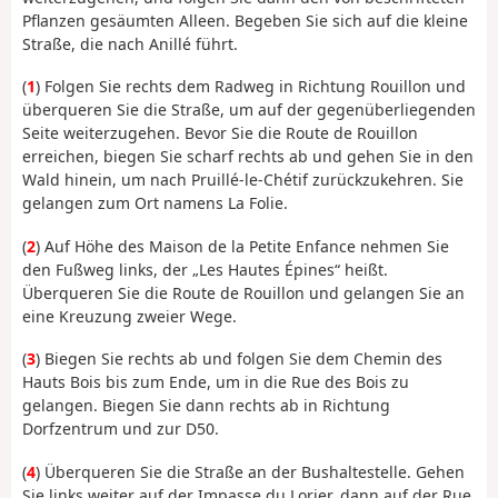
Pflanzen gesäumten Alleen. Begeben Sie sich auf die kleine
Straße, die nach Anillé führt.
(
1
) Folgen Sie rechts dem Radweg in Richtung Rouillon und
überqueren Sie die Straße, um auf der gegenüberliegenden
Seite weiterzugehen. Bevor Sie die Route de Rouillon
erreichen, biegen Sie scharf rechts ab und gehen Sie in den
Wald hinein, um nach Pruillé-le-Chétif zurückzukehren. Sie
gelangen zum Ort namens La Folie.
(
2
) Auf Höhe des Maison de la Petite Enfance nehmen Sie
den Fußweg links, der „Les Hautes Épines“ heißt.
Überqueren Sie die Route de Rouillon und gelangen Sie an
eine Kreuzung zweier Wege.
(
3
) Biegen Sie rechts ab und folgen Sie dem Chemin des
Hauts Bois bis zum Ende, um in die Rue des Bois zu
gelangen. Biegen Sie dann rechts ab in Richtung
Dorfzentrum und zur D50.
(
4
) Überqueren Sie die Straße an der Bushaltestelle. Gehen
Sie links weiter auf der Impasse du Lorier, dann auf der Rue