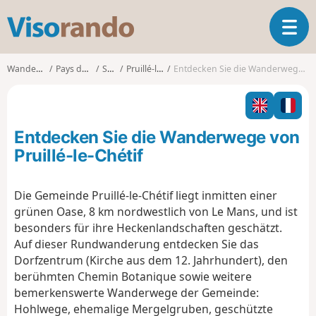
V
T
i
o
s
g
o
Wanderungen
Pays de la Loire
Sarthe
Pruillé-le-Chétif
Entdecken Sie die Wanderwege von Pruillé-le-Chétif
g
r
l
a
e
n
n
d
Entdecken Sie die Wanderwege von
a
o
v
Pruillé-le-Chétif
i
g
Die Gemeinde Pruillé-le-Chétif liegt inmitten einer
a
grünen Oase, 8 km nordwestlich von Le Mans, und ist
t
i
besonders für ihre Heckenlandschaften geschätzt.
o
Auf dieser Rundwanderung entdecken Sie das
n
Dorfzentrum (Kirche aus dem 12. Jahrhundert), den
berühmten Chemin Botanique sowie weitere
bemerkenswerte Wanderwege der Gemeinde:
Hohlwege, ehemalige Mergelgruben, geschützte