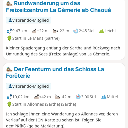
Rundwanderung um das
Einige stattliche Pinien runden dieses
Freizeitzentrum La Gèmerie ab Chaoué
schöne Ensemble ab. Kurz nach dem
Verlassen des Waldes erwartet Sie ein
Visorando-Mitglied
Picknicktisch.
9,47 km
+22 m
-22 m
2:45 Std.
Leicht
Start in Le Mans (Sarthe)
Kleiner Spaziergang entlang der Sarthe und Rückweg nach
Umrundung des Sees (Freizeitanlage) von La Gèmerie.
Der Feenturm und das Schloss La
Forêterie
Visorando-Mitglied
10,02 km
+42 m
-42 m
3:00 Std.
Mittel
Start in Allonnes (Sarthe) (Sarthe)
Ich schlage Ihnen eine Wanderung ab Allonnes vor, deren
Verlauf auf der IGN-Karte zu sehen ist. Folgen Sie
demPR®® (gelbe Markierung).