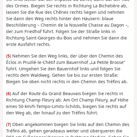
des Ormes. Biegen Sie rechts in Richtung La Bichetière ab,
lassen Sie die Rue des Chênes rechts liegen und nehmen
Sie dann den Weg rechts hinter den Häusern: blaue
Beschilderung – Chemin de la Nouvelle Chasse au Dagon –,
der zum Friedhof führt. Folgen Sie der Straße links in
Richtung Saint-Georges-du-Bois und nehmen Sie dann die
erste Ausfahrt rechts.
(
5
) Nehmen Sie den Weg links, der über den Chemin des
Éclos in Pruillé-le-Chétif zum Bauernhof „La Petite Brosse“
führt. Umgehen Sie den Bauernhof links und folgen Sie
rechts dem Waldweg. Gehen Sie bis zur ersten Straße:
Biegen Sie oben nicht rechts in den Chemin des Tréfins ab.
(
6
) Auf der Route du Grand Beauvais biegen Sie rechts in
Richtung Champ Fleury ab. Am Ort Champ Fleury, auf Höhe
eines 50-km/h-Tempo-Limits-Schilds, biegen Sie rechts auf
den Weg ab, der hinauf zu den Tréfins führt.
(
7
) Oben angekommen biegen Sie links auf den Chemin des
Tréfins ab, gehen geradeaus weiter und überqueren die