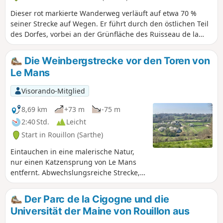
Dieser rot markierte Wanderweg verläuft auf etwa 70 %
seiner Strecke auf Wegen. Er führt durch den östlichen Teil
des Dorfes, vorbei an der Grünfläche des Ruisseau de la
Bujerie, dem Chemin des Hauts Bois, der zu einem der
höchsten Punkte des Dorfes (112 m), dem Ort Les Basses
Die Weinbergstrecke vor den Toren von
Épines, führt, sowie durch Teile von Waldwegen oder am
Le Mans
Rande von Feldern.
Visorando-Mitglied
8,69 km
+73 m
-75 m
2:40 Std.
Leicht
Start in Rouillon (Sarthe)
Eintauchen in eine malerische Natur,
nur einen Katzensprung von Le Mans
entfernt. Abwechslungsreiche Strecke,
fast ohne Asphalt (95 % Feldwege), in
einer hügeligen und von Hecken
Der Parc de la Cigogne und die
durchzogenen Landschaft mit schönen
Universität der Maine von Rouillon aus
Aussichtspunkten. Blaue Markierung