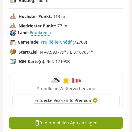
Abstieg:
- 60 m
Höchster Punkt:
113 m
Niedrigster Punkt:
77 m
Land:
Frankreich
Gemeinde:
Pruillé-le-Chétif
(72700)
Start/Ziel:
N 47.993779° / E 0.107681°
IGN-Karte(n):
Ref. 1719SB
Stündliche Wettervorhersage
Entdecke Visorando Premium
In der mobilen App anzeigen