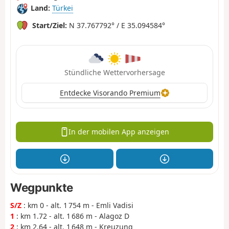
Land:
Türkei
Start/Ziel:
N 37.767792° / E 35.094584°
Stündliche Wettervorhersage
Entdecke Visorando Premium
In der mobilen App anzeigen
Wegpunkte
S/Z
: km 0 - alt. 1 754 m - Emli Vadisi
1
: km 1.72 - alt. 1 686 m - Alagoz D
2
: km 2.64 - alt. 1 648 m - Kreuzung