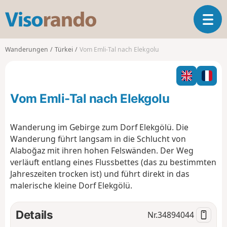
V
T
i
o
s
g
o
Wanderungen
Türkei
Vom Emli-Tal nach Elekgolu
g
r
l
a
e
n
n
d
Vom Emli-Tal nach Elekgolu
a
o
v
i
Wanderung im Gebirge zum Dorf Elekgölü. Die
g
Wanderung führt langsam in die Schlucht von
a
Alaboğaz mit ihren hohen Felswänden. Der Weg
t
verläuft entlang eines Flussbettes (das zu bestimmten
i
o
Jahreszeiten trocken ist) und führt direkt in das
n
malerische kleine Dorf Elekgölü.
Details
Nr.
34894044