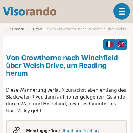
V
T
i
o
s
g
o
•••
Bracknell Forest
Crowthorne
Von Crowthorne nach Winchfield über Welsh Drive, um Reading herum
g
r
l
a
e
n
n
d
Von Crowthorne nach Winchfield
a
o
v
über Welsh Drive, um Reading
i
herum
g
a
t
Diese Wanderung verläuft zunächst eben entlang des
i
Blackwater River, dann auf höher gelegenem Gelände
o
durch Wald und Heideland, bevor es hinunter ins
n
Hart Valley geht.
Mehrtägige Tour:
Rund um Reading