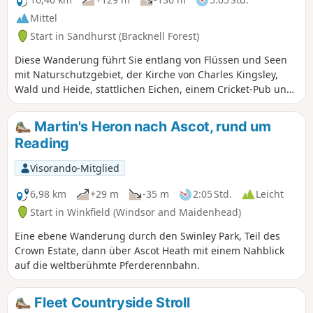
Mittel
Start in Sandhurst (Bracknell Forest)
Diese Wanderung führt Sie entlang von Flüssen und Seen
mit Naturschutzgebiet, der Kirche von Charles Kingsley,
Wald und Heide, stattlichen Eichen, einem Cricket-Pub und
einer historischen Kirche mit Aussicht. ⚠️Der
Bahnübergang zum Naturschutzgebiet Ambarrow Court ist
Martin's Heron nach Ascot, rund um
nun dauerhaft geschlossen und der Three Castles Path
Reading
wurde umgeleitet, um die Bahn weiter nördlich zu
überqueren.
Visorando-Mitglied
6,98 km
+29 m
-35 m
2:05 Std.
Leicht
Start in Winkfield (Windsor and Maidenhead)
Eine ebene Wanderung durch den Swinley Park, Teil des
Crown Estate, dann über Ascot Heath mit einem Nahblick
auf die weltberühmte Pferderennbahn.
Fleet Countryside Stroll