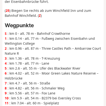
der Eisenbahnbrücke führt.
(
25
) Biegen Sie rechts ab zum Winchfield Inn und zum
Bahnhof Winchfield. (
Z
)
Wegpunkte
S
: km 0 - alt. 78 m - Bahnhof Crowthorne
1
: km 0.14 - alt. 77 m - Fußweg zwischen Eisenbahn und
Wellington College
2
: km 0.96 - alt. 87 m - Three Castles Path – Ambarrow Court
Nature R
3
: km 1.36 - alt. 78 m - T-Kreuzung
4
: km 1.78 - alt. 77 m - Lane
5
: km 2.6 - alt. 55 m - Ufer des Blackwater River
6
: km 4.02 - alt. 52 m - Moor Green Lakes Nature Reserve –
Holzbrücke
7
: km 4.7 - alt. 56 m - Straße
8
: km 4.82 - alt. 56 m - Schmaler Weg
9
: km 5.56 - alt. 57 m - Fox Lane
10
: km 5.9 - alt. 54 m - B2379 bei Eversley Cross
11
: km 7.04 - alt. 60 m - Spielplatz