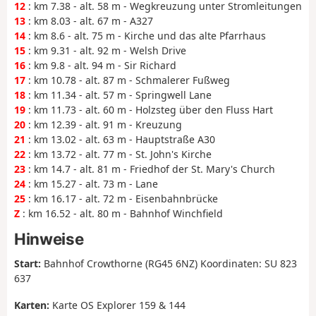
12
: km 7.38 - alt. 58 m - Wegkreuzung unter Stromleitungen
13
: km 8.03 - alt. 67 m - A327
14
: km 8.6 - alt. 75 m - Kirche und das alte Pfarrhaus
15
: km 9.31 - alt. 92 m - Welsh Drive
16
: km 9.8 - alt. 94 m - Sir Richard
17
: km 10.78 - alt. 87 m - Schmalerer Fußweg
18
: km 11.34 - alt. 57 m - Springwell Lane
19
: km 11.73 - alt. 60 m - Holzsteg über den Fluss Hart
20
: km 12.39 - alt. 91 m - Kreuzung
21
: km 13.02 - alt. 63 m - Hauptstraße A30
22
: km 13.72 - alt. 77 m - St. John's Kirche
23
: km 14.7 - alt. 81 m - Friedhof der St. Mary's Church
24
: km 15.27 - alt. 73 m - Lane
25
: km 16.17 - alt. 72 m - Eisenbahnbrücke
Z
: km 16.52 - alt. 80 m - Bahnhof Winchfield
Hinweise
Start:
Bahnhof Crowthorne (RG45 6NZ) Koordinaten: SU 823
637
Karten:
Karte OS Explorer 159 & 144