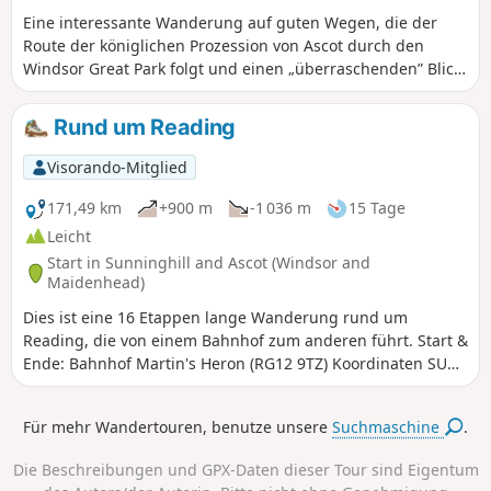
Eine interessante Wanderung auf guten Wegen, die der
Route der königlichen Prozession von Ascot durch den
Windsor Great Park folgt und einen „überraschenden” Blick
auf Windsor Castle bietet.
Rund um Reading
Visorando-Mitglied
171,49 km
+900 m
-1 036 m
15 Tage
Leicht
Start in Sunninghill and Ascot (Windsor and
Maidenhead)
Dies ist eine 16 Etappen lange Wanderung rund um
Reading, die von einem Bahnhof zum anderen führt. Start &
Ende: Bahnhof Martin's Heron (RG12 9TZ) Koordinaten SU
887 683
Für mehr Wandertouren, benutze unsere
Suchmaschine
.
Die Beschreibungen und GPX-Daten dieser Tour sind Eigentum