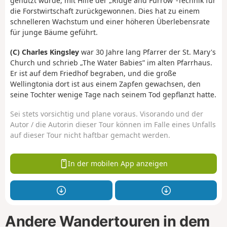
genutzt wurde, mit Hilfe der „Ridge and Furrow”-Technik für
die Forstwirtschaft zurückgewonnen. Dies hat zu einem
schnelleren Wachstum und einer höheren Überlebensrate
für junge Bäume geführt.
(C)
Charles Kingsley
war 30 Jahre lang Pfarrer der St. Mary's
Church und schrieb „The Water Babies” im alten Pfarrhaus.
Er ist auf dem Friedhof begraben, und die große
Wellingtonia dort ist aus einem Zapfen gewachsen, den
seine Tochter wenige Tage nach seinem Tod gepflanzt hatte.
Sei stets vorsichtig und plane voraus. Visorando und der
Autor / die Autorin dieser Tour können im Falle eines Unfalls
auf dieser Tour nicht haftbar gemacht werden.
In der mobilen App anzeigen
Andere Wandertouren in dem