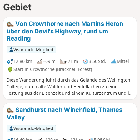
Gebiet
Von Crowthorne nach Martins Heron
über den Devil's Highway, rund um
Reading
Visorando-Mitglied
12,86 km
+69 m
-71 m
3:50 Std.
Mittel
Start in Crowthorne (Bracknell Forest)
Diese Wanderung führt durch das Gelände des Wellington
College, durch alte Wälder und Heideflächen zu einer
Festung aus der Eisenzeit und einem Kulturzentrum und ist
sehr interessant.
Sandhurst nach Winchfield, Thames
Valley
Visorando-Mitglied
16,40 km
+129 m
-136 m
5:05 Std.