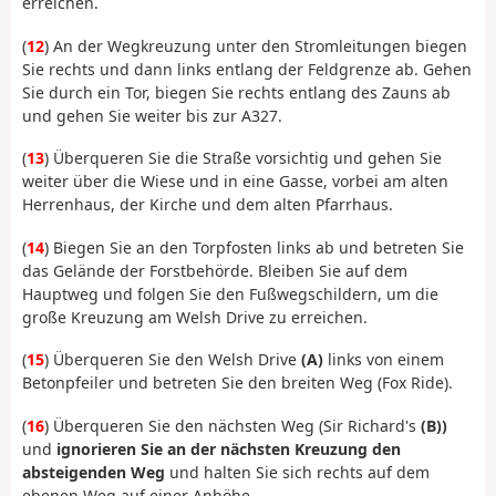
erreichen.
(
12
) An der Wegkreuzung unter den Stromleitungen biegen
Sie rechts und dann links entlang der Feldgrenze ab. Gehen
Sie durch ein Tor, biegen Sie rechts entlang des Zauns ab
und gehen Sie weiter bis zur A327.
(
13
) Überqueren Sie die Straße vorsichtig und gehen Sie
weiter über die Wiese und in eine Gasse, vorbei am alten
Herrenhaus, der Kirche und dem alten Pfarrhaus.
(
14
) Biegen Sie an den Torpfosten links ab und betreten Sie
das Gelände der Forstbehörde. Bleiben Sie auf dem
Hauptweg und folgen Sie den Fußwegschildern, um die
große Kreuzung am Welsh Drive zu erreichen.
(
15
) Überqueren Sie den Welsh Drive
(A)
links von einem
Betonpfeiler und betreten Sie den breiten Weg (Fox Ride).
(
16
) Überqueren Sie den nächsten Weg (Sir Richard's
(B))
und
ignorieren Sie an der nächsten Kreuzung den
absteigenden Weg
und halten Sie sich rechts auf dem
ebenen Weg auf einer Anhöhe.