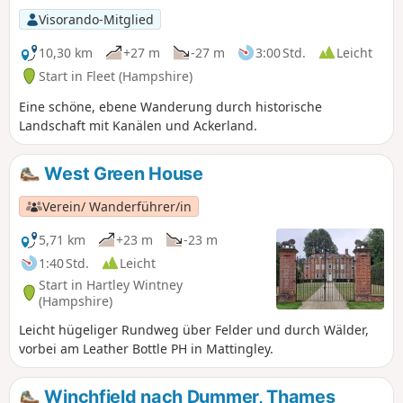
Visorando-Mitglied
10,30 km
+27 m
-27 m
3:00 Std.
Leicht
Start in Fleet (Hampshire)
Eine schöne, ebene Wanderung durch historische
Landschaft mit Kanälen und Ackerland.
West Green House
Verein/ Wanderführer/in
5,71 km
+23 m
-23 m
1:40 Std.
Leicht
Start in Hartley Wintney
(Hampshire)
Leicht hügeliger Rundweg über Felder und durch Wälder,
vorbei am Leather Bottle PH in Mattingley.
Winchfield nach Dummer, Thames