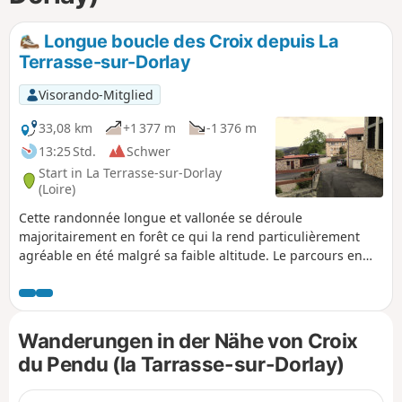
Longue boucle des Croix depuis La
Terrasse-sur-Dorlay
Visorando-Mitglied
33,08 km
+1 377 m
-1 376 m
13:25 Std.
Schwer
Start in La Terrasse-sur-Dorlay
(Loire)
Cette randonnée longue et vallonée se déroule
majoritairement en forêt ce qui la rend particulièrement
agréable en été malgré sa faible altitude. Le parcours en
boucle depuis la Terrasse-sur-Dorlay débute par une
montée sur la ligne de crête dominant la retenue du Dorlay
pour rejoindre la Croix du Planil. Le parcours vient jouxter la
Jasserie avant de rejoindre Doizieux et remonter vers le
Wanderungen in der Nähe von Croix
Collet de Doizieux. Le circuit se prolonge par un passage à
du Pendu (la Tarrasse-sur-Dorlay)
la Croix de Montvieux, à la Croix du Mazet puis à celle du
Pendu. Enfin par le vallon de la Mornante on retrouve la