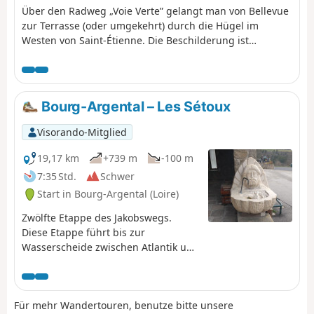
Über den Radweg „Voie Verte” gelangt man von Bellevue
zur Terrasse (oder umgekehrt) durch die Hügel im
Westen von Saint-Étienne. Die Beschilderung ist
manchmal nicht vorhanden, manchmal sogar
irreführend und meistens ungeeignet. All dies sind
Gründe für den Vorschlag dieser Wanderung mit einer
detaillierten Beschreibung. Es ist möglich, sie in zwei
Bourg-Argental – Les Sétoux
Teile zu teilen, indem man am Puits Couriot Halt macht.
Die Aktualisierung der Route/Beschreibung vom 16.
Visorando-Mitglied
August 2020 berücksichtigt die neue Streckenführung ab
Bellevue.
19,17 km
+739 m
-100 m
7:35 Std.
Schwer
Start in Bourg-Argental (Loire)
Zwölfte Etappe des Jakobswegs.
Diese Etappe führt bis zur
Wasserscheide zwischen Atlantik und
Mittelmeer, an den Übergang
zwischen den letzten Ausläufern des
Rhonetals und den vulkanischen
Für mehr Wandertouren, benutze bitte unsere
Hochebenen des Velay. Von Bourg-