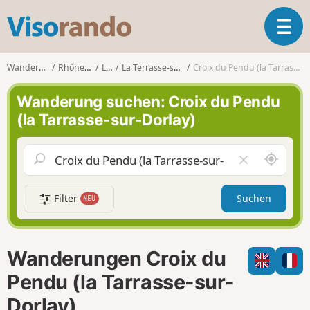
V
T
i
o
s
g
o
Wanderungen
Rhône-Alpes
Loire
La Terrasse-sur-Dorlay
Croix du Pendu (la Tarrasse-sur-Dorlay)
g
r
l
a
Wanderung suchen: Croix du Pendu
e
n
(la Tarrasse-sur-Dorlay)
n
d
a
o
v
S
F
i
c
e
g
h
l
a
Filter
Suchen
NEU
a
d
t
u
l
i
m
e
o
i
e
n
Wanderungen Croix du
c
r
h
e
Pendu (la Tarrasse-sur-
u
n
Dorlay)
m