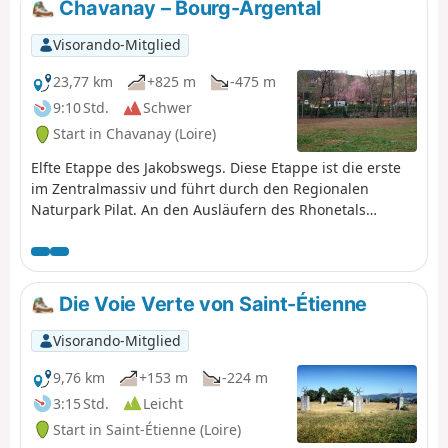
Terrasse-sur-Dorlay.
Chavanay – Bourg-Argental
Visorando-Mitglied
23,77 km
+825 m
-475 m
9:10 Std.
Schwer
Start in Chavanay (Loire)
Elfte Etappe des Jakobswegs. Diese Etappe ist die erste
im Zentralmassiv und führt durch den Regionalen
Naturpark Pilat. An den Ausläufern des Rhonetals
können Sie hier an Höhe gewinnen.
Die Voie Verte von Saint-Étienne
Visorando-Mitglied
9,76 km
+153 m
-224 m
3:15 Std.
Leicht
Start in Saint-Étienne (Loire)