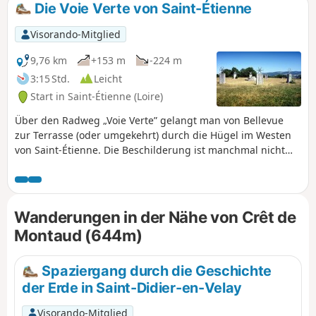
Die Voie Verte von Saint-Étienne
Visorando-Mitglied
9,76 km
+153 m
-224 m
3:15 Std.
Leicht
Start in Saint-Étienne (Loire)
Über den Radweg „Voie Verte” gelangt man von Bellevue
zur Terrasse (oder umgekehrt) durch die Hügel im Westen
von Saint-Étienne. Die Beschilderung ist manchmal nicht
vorhanden, manchmal sogar irreführend und meistens
ungeeignet. All dies sind Gründe für den Vorschlag dieser
Wanderung mit einer detaillierten Beschreibung. Es ist
möglich, sie in zwei Teile zu teilen, indem man am Puits
Wanderungen in der Nähe von Crêt de
Couriot Halt macht. Die Aktualisierung der
Montaud (644m)
Route/Beschreibung vom 16. August 2020 berücksichtigt
die neue Streckenführung ab Bellevue.
Spaziergang durch die Geschichte
der Erde in Saint-Didier-en-Velay
Visorando-Mitglied