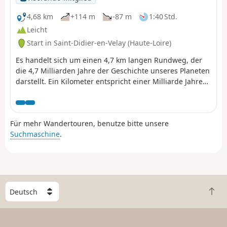
4,68 km
+114 m
-87 m
1:40 Std.
Leicht
Start in Saint-Didier-en-Velay (Haute-Loire)
Es handelt sich um einen 4,7 km langen Rundweg, der
die 4,7 Milliarden Jahre der Geschichte unseres Planeten
darstellt. Ein Kilometer entspricht einer Milliarde Jahren
und somit ein Meter (ein großer Schritt) einer Million
Jahren. Ausgehend von dieser Symbolik wurden entlang
des Rundwegs 21 Tafeln aufgestellt. Der Standort und
Für mehr Wandertouren, benutze bitte unsere
damit die entsprechende Zeitspanne erzählen von einem
Suchmaschine
.
bedeutenden Ereignis, das die Entwicklung der Erde
grundlegend verändert hat. Dieser Rundweg, der über
die Wanderwege von Saint-Didier-en-Velay führt, ist
unterhaltsam, historisch und originell zugleich.
W
Z
ä
u
h
r
l