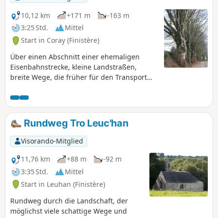
10,12 km
+171 m
-163 m
3:25 Std.
Mittel
Start in Coray (Finistère)
Über einen Abschnitt einer ehemaligen
Eisenbahnstrecke, kleine Landstraßen,
breite Wege, die früher für den Transport
mit Pferdewagen genutzt wurden, Hohlwege
auf Felsboden und eine schöne, von alten,
knorrigen Buchen gesäumte Allee gelangen
Sie nach Brec'horay, dem mit 257 m
Rundweg Tro Leuc'han
höchsten Punkt von Coray. Panoramablick
auf die Montagnes Noires und das Plateau
Visorando-Mitglied
de Cornouaille.
11,76 km
+88 m
-92 m
3:35 Std.
Mittel
Start in Leuhan (Finistère)
Rundweg durch die Landschaft, der
möglichst viele schattige Wege und