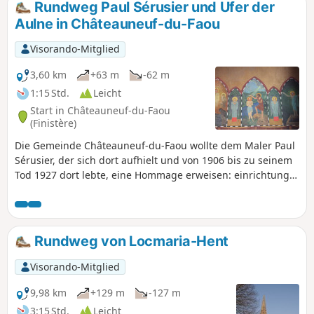
Rundweg Paul Sérusier und Ufer der
Aulne in Châteauneuf-du-Faou
Visorando-Mitglied
3,60 km
+63 m
-62 m
1:15 Std.
Leicht
Start in Châteauneuf-du-Faou
(Finistère)
Die Gemeinde Châteauneuf-du-Faou wollte dem Maler Paul
Sérusier, der sich dort aufhielt und von 1906 bis zu seinem
Tod 1927 dort lebte, eine Hommage erweisen: einrichtung
eines Museums, dessen Einweihung im Juni 2025 stattfand,
und Einrichtung eines Rundgangs mit acht
Informationstafeln, der an Orten vorbeiführt, die ihn
inspiriert haben.Ein Spaziergang am Ufer der Aulne und
Rundweg von Locmaria-Hent
durch den Wald rundete diesen Rundgang ab.
Visorando-Mitglied
9,98 km
+129 m
-127 m
3:15 Std.
Leicht