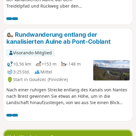
Treidelpfad und Rückweg über den
Gegen-Treidelpfad. Beste Zeit: ab
Frühlingsanfang.
Rundwanderung entlang der
kanalisierten Aulne ab Pont-Coblant
Visorando-Mitglied
10,56 km
+153 m
-148 m
3:25 Std.
Mittel
Start in Gouézec (Finistère)
Nach einer ruhigen Strecke entlang des Kanals von Nantes
nach Brest gewinnen Sie etwas an Höhe, um in die
Landschaft hinaufzusteigen, von wo aus Sie einen Blick
hinunter auf die Aulne, die Montagnes Noires und die
Monts d'Arrée haben.Sie erreichen Ihren Ausgangspunkt
wieder, nachdem Sie über kleine Landstraßen und
Hohlwege gewandert sind. Pont-Coblant liegt etwa 5 km von
Pleyben entfernt an der D785 in Richtung Briec.