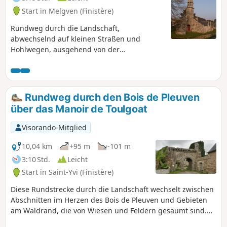
Start in Melgven (Finistère)
Rundweg durch die Landschaft,
abwechselnd auf kleinen Straßen und
Hohlwegen, ausgehend von der
denkmalgeschützten Kapelle von Locmaria-
Hent.
Rundweg durch den Bois de Pleuven
über das Manoir de Toulgoat
Visorando-Mitglied
10,04 km
+95 m
-101 m
3:10 Std.
Leicht
Start in Saint-Yvi (Finistère)
Diese Rundstrecke durch die Landschaft wechselt zwischen
Abschnitten im Herzen des Bois de Pleuven und Gebieten
am Waldrand, die von Wiesen und Feldern gesäumt sind.
Auf dem Rückweg über kleine Straßen können Sie das