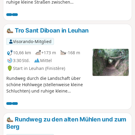
ruhige kleine Straßen zwischen
Bauernhöfen nutzt. Vorbei an der
Kapelle Notre-Dame-de-Bonne-Nouvelle
im Ortsteil Penvern.
Tro Sant Diboan in Leuhan
Visorando-Mitglied
10,66 km
+173 m
-168 m
3:30 Std.
Mittel
Start in Leuhan (Finistère)
Rundweg durch die Landschaft über
schöne Hohlwege (stellenweise kleine
Schluchten) und ruhige kleine
StraßenPanoramablick auf die
Montagnes Noires und die Landschaft,
die von der Rinderzucht geprägt ist.
Route im Winter nicht begehbar (siehe
Rundweg zu den alten Mühlen und zum
praktische Informationen).
Berg