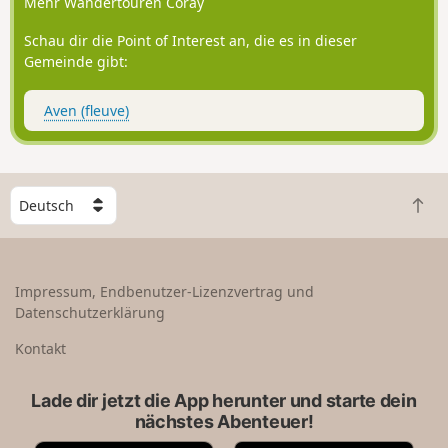
Mehr Wandertouren Coray
Schau dir die Point of Interest an, die es in dieser
Gemeinde gibt:
Aven (fleuve)
W
Z
ä
u
h
r
l
ü
e
Impressum, Endbenutzer-Lizenzvertrag und
c
e
Datenschutzerklärung
k
i
n
n
Kontakt
a
L
c
a
Lade dir jetzt die App herunter und starte dein
h
n
nächstes Abenteuer!
o
d
b