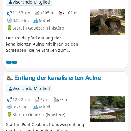
Visorando-Mitglied
11,63 km
+105 m
-101 m
3:35 Std.
Mittel
Start in Gouézec (Finistère)
Der Treidelpfad entlang der
kanalisierten Aulne mit ihren beiden
Schleusen, kleine Straßen zum
ländlichen Dorf Gouézec mit Blick auf
die Monts d'Arrée und Rückweg nach
Pont-Coblant über Wege mitten in der
Natur.Entlang der Strecke entdeckt man
Entlang der kanalisierten Aulne
eine schöne überdachte Allee.
Visorando-Mitglied
12,02 km
+7 m
-7 m
3:25 Std.
Mittel
Start in Gouézec (Finistère)
Start in Pont Coblant, Rundweg entlang
der kanalisierten Aulne auf dem