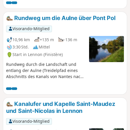
Manoir de Tougoat mit seinem als historisches Denkmal
eingestuften Eingang besichtigen.
Rundweg um die Aulne über Pont Pol
Visorando-Mitglied
10,96 km
+135 m
-136 m
3:30 Std.
Mittel
Start in Lennon (Finistère)
Rundweg durch die Landschaft und
entlang der Aulne (Treidelpfad eines
Abschnitts des Kanals von Nantes nach
Brest).
Kanalufer und Kapelle Saint-Maudez
und Saint-Nicolas in Lennon
Visorando-Mitglied