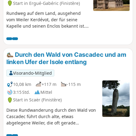
Start in Ergué-Gabéric (Finistère)
Rundweg auf dem Land, ausgehend
vom Weiler Kerdévot, der für seine
Kapelle und seinen Enclos bekannt ist.
Die Strecke führt abwechselnd über
Hohlwege, wenig begehene kleine
Straßen und durch Weiler. Wird derzeit
überarbeitet
Durch den Wald von Cascadec und am
linken Ufer der Isole entlang
Visorando-Mitglied
10,08 km
+117 m
-115 m
3:15 Std.
Mittel
Start in Scaër (Finistère)
Diese Rundwanderung durch den Wald von
Cascadec führt durch alte, etwas
abgelegene Weiler, die oft gerade
restauriert werden, und kehrt dann am
linken Ufer des Flusses Isole mit seinen