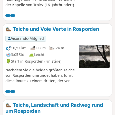
der Kapelle von Trolez (16. Jahrhundert).
Teiche und Voie Verte in Rosporden
Visorando-Mitglied
10,57 km
+22 m
-24 m
3:05 Std.
Leicht
Start in Rosporden (Finistère)
Nachdem Sie die beiden größten Teiche
von Rosporden umrundet haben, führt
diese Route zu einem dritten, der von
Vegetation überwuchert ist. Die Route
führt weiter durch die Landschaft auf
wenig begehenen kleinen Straßen und
Feldwegen. Vom ehemaligen Bahnhof
Teiche, Landschaft und Radweg rund
Locjean aus erfolgt der Rückweg
um Rosporden
gemächlich über den „Voie Verte“.