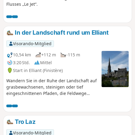
Flusses „Le Jet“.
In der Landschaft rund um Elliant
Visorando-Mitglied
10,54 km
+112 m
-115 m
3:20 Std.
Mittel
Start in Elliant (Finistère)
Wandern Sie in der Ruhe der Landschaft auf
grasbewachsenen, steinigen oder tief
eingeschnittenen Pfaden, die Feldwege
verbinden, sowie auf einigen Abschnitten
wenig begehener kleiner Straßen, die zu
Bauernhöfen führen. Die Strecke ist
größtenteils schattig.
Tro Laz
Visorando-Mitglied