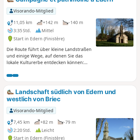
in den praktischen Informationen
angegebene Abkürzung nehmen.
Visorando-Mitglied
11,05 km
+142 m
-140 m
3:35 Std.
Mittel
Start in Edern (Finistère)
Die Route führt über kleine Landstraßen
und einige Wege, auf denen Sie das
lokale Kulturerbe entdecken können:
Kapelle, Kreuz, Überreste einer
ehemaligen Abtei und ein
monumentaler Brunnen, der 2023 vom
Verein Edern Histoire et Patrimoine vor
Landschaft südlich von Edern und
dem Vergessen bewahrt wurde.
westlich von Briec
Visorando-Mitglied
7,45 km
+82 m
-79 m
2:20 Std.
Leicht
Start in Edern (Finistère)