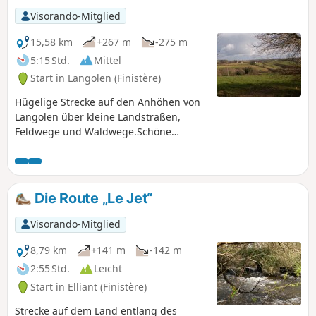
Visorando-Mitglied
15,58 km
+267 m
-275 m
5:15 Std.
Mittel
Start in Langolen (Finistère)
Hügelige Strecke auf den Anhöhen von
Langolen über kleine Landstraßen,
Feldwege und Waldwege.Schöne
Ausblicke auf die Montagnes Noires
und die von Viehzucht geprägte
Landschaft.Auf der Strecke liegen der
Weiler Gulvain mit seiner Kapelle
Die Route „Le Jet“
Tréviale sowie die Kapelle Le Niver, die
einst ein wichtiger Wallfahrtsort war.
Visorando-Mitglied
8,79 km
+141 m
-142 m
2:55 Std.
Leicht
Start in Elliant (Finistère)
Strecke auf dem Land entlang des