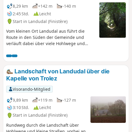
8,29 km
+142 m
-140 m
2:45 Std.
Leicht
Start in Landudal (Finistère)
Vom kleinen Ort Landudal aus führt die
Route in den Süden der Gemeinde und
verläuft dabei über viele Hohlwege und
durch bewaldete Abschnitte.
Landschaft von Landudal über die
Kapelle von Trolez
Visorando-Mitglied
9,89 km
+119 m
-127 m
3:10 Std.
Leicht
Start in Landudal (Finistère)
Rundweg durch die Landschaft über
Hohlwege und kleine Straßen, vorbei an