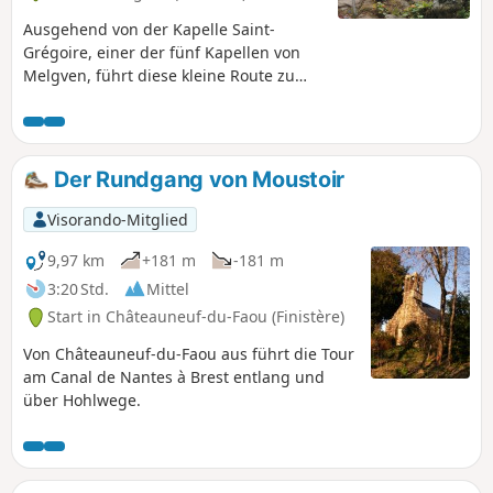
Ausgehend von der Kapelle Saint-
Grégoire, einer der fünf Kapellen von
Melgven, führt diese kleine Route zu
einem sehr schönen Garten, der
während der Covid-Pandemie angelegt
wurde und sich seitdem ständig weiter
verbessert: ein wahres Juwel für
Der Rundgang von Moustoir
Passanten.Der Rückweg führt über
einen unterhaltsamen Weg entlang des
Visorando-Mitglied
Ruisseau du Moros, wo es neue
Überraschungen zu entdecken gibt. Ein
9,97 km
+181 m
-181 m
großes Dankeschön an die Menschen,
3:20 Std.
Mittel
die uns diese schönen Anlagen mitten
Start in Châteauneuf-du-Faou (Finistère)
auf dem Land kostenlos zur Verfügung
stellen.
Von Châteauneuf-du-Faou aus führt die Tour
am Canal de Nantes à Brest entlang und
über Hohlwege.