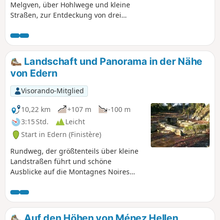
Melgven, über Hohlwege und kleine
Straßen, zur Entdeckung von drei
Kapellen.
Landschaft und Panorama in der Nähe
von Edern
Visorando-Mitglied
10,22 km
+107 m
-100 m
3:15 Std.
Leicht
Start in Edern (Finistère)
Rundweg, der größtenteils über kleine
Landstraßen führt und schöne
Ausblicke auf die Montagnes Noires
bietet.
Auf den Höhen von Ménez Hellen