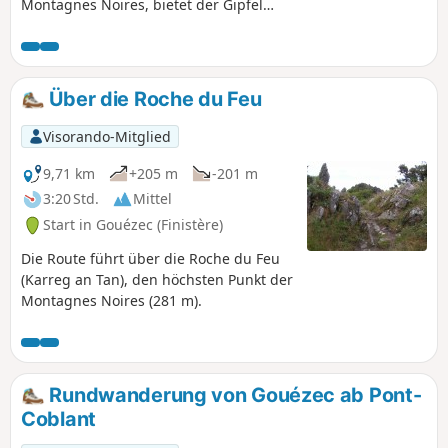
Montagnes Noires, bietet der Gipfel
Karreg an Tan einen wunderschönen
360°-Panoramablick auf das Tal der
Aulne, die Monts d'Arrée und die Bucht
von Douarnenez.Sein Name leitet sich
Über die Roche du Feu
davon ab, dass während der
normannischen Invasionen im 9.
Visorando-Mitglied
Jahrhundert ein Wächter dort ein Feuer
entzündete, um die Bevölkerung zu
9,71 km
+205 m
-201 m
warnen, und dieses Feuer von der
3:20 Std.
Mittel
gesamten Region des Châteaulin-
Start in Gouézec (Finistère)
Beckens aus zu sehen war. Zurück am
Parkplatz führt eine zweite
Die Route führt über die Roche du Feu
Rundwanderung durch die Landschaft
(Karreg an Tan), den höchsten Punkt der
im unteren Teil von Gouézec.
Montagnes Noires (281 m).
Rundwanderung von Gouézec ab Pont-
Coblant