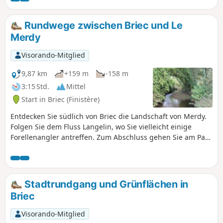
Granitfelsen zurück. Entdecken Sie alte
Brotbacköfen, den imposanten Menhir Saint-
Rundwege zwischen Briec und Le
Jean sowie die gleichnamige Kapelle und die
Merdy
ehemaligen Bolloré-Papierfabriken, einen
der beiden Produktionsorte des berühmten
Visorando-Mitglied
Zigarettenpapiers „OCB“. Anmerkung: Die
Kapelle wurde 2020 abgerissen.
9,87 km
+159 m
-158 m
3:15 Std.
Mittel
Start in Briec (Finistère)
Entdecken Sie südlich von Briec die Landschaft von Merdy.
Folgen Sie dem Fluss Langelin, wo Sie vielleicht einige
Forellenangler antreffen. Zum Abschluss gehen Sie am Park
des Manoir de la Boissière entlang und durchqueren
dessen Wald.
Stadtrundgang und Grünflächen in
Briec
Visorando-Mitglied