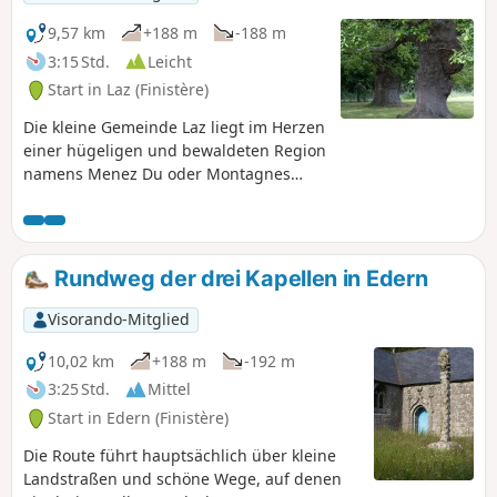
9,57 km
+188 m
-188 m
3:15 Std.
Leicht
Start in Laz (Finistère)
Die kleine Gemeinde Laz liegt im Herzen
einer hügeligen und bewaldeten Region
namens Menez Du oder Montagnes
Noires. Diese landschaftlich reizvolle
Route, die von Bergrücken und
Felsvorsprüngen geprägt ist, bietet
auch herrliche Ausblicke auf das Becken
Rundweg der drei Kapellen in Edern
von Châteaulin, durch das die
kanalisierte Aulne fließt, und die Monts
Visorando-Mitglied
d'Arrée.
10,02 km
+188 m
-192 m
3:25 Std.
Mittel
Start in Edern (Finistère)
Die Route führt hauptsächlich über kleine
Landstraßen und schöne Wege, auf denen