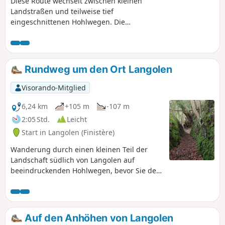
Diese Route wechselt zwischen kleinen
Landstraßen und teilweise tief
eingeschnittenen Hohlwegen. Die
Wanderung führt über hügeliges
Gelände und bietet die Möglichkeit,
zahlreiche Feuchtgebiete und Wiesen
zu entdecken, auf denen Pferde und
Rundweg um den Ort Langolen
Rinder weiden. Von den Anhöhen aus
bietet sich ein weitreichender Blick auf
Visorando-Mitglied
die Montagnes Noires.
6,24 km
+105 m
-107 m
2:05 Std.
Leicht
Start in Langolen (Finistère)
Wanderung durch einen kleinen Teil der
Landschaft südlich von Langolen auf
beeindruckenden Hohlwegen, bevor Sie den
Odet bei seiner Durchquerung einer
Fischzucht erreichen. Rückkehr zum Dorf
über die Kirche Saint-Guthien.
Auf den Anhöhen von Langolen