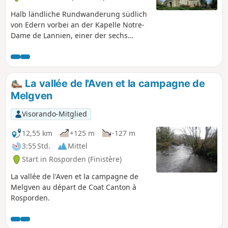
Halb ländliche Rundwanderung südlich
von Edern vorbei an der Kapelle Notre-
Dame de Lannien, einer der sechs
Kapellen der Gemeinde und der
einzigen im Süden, dann in der Nähe
des Schlosses Château de la Boissière,
das zu Lebzeiten von Jean Edern Hallier
La vallée de l'Aven et la campagne de
seine Blütezeit erlebte.Die Strecke führt
Melgven
dann weiter zur Westseite von Briec, wo
sich die Sport- und Kultureinrichtungen
Visorando-Mitglied
sowie die Schulen befinden. Hinweis:
Diese Strecke verläuft hauptsächlich
12,55 km
+125 m
-127 m
über kleine Landstraßen und Straßen
3:55 Std.
Mittel
im städtischen Bereich.
Start in Rosporden (Finistère)
La vallée de l'Aven et la campagne de
Melgven au départ de Coat Canton à
Rosporden.