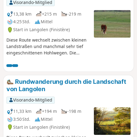
Visorando-Mitglied
13,38 km
+215 m
-219 m
4:25 Std.
Mittel
Start in Langolen (Finistère)
Diese Route wechselt zwischen kleinen
Landstraßen und manchmal sehr tief
eingeschnittenen Hohlwegen. Die
Wanderung führt über hügeliges
Gelände und bietet die Möglichkeit,
zahlreiche Feuchtgebiete und Wiesen
zu entdecken, auf denen Pferde, Rinder
Rundwanderung durch die Landschaft
und Ziegen weiden. Auf den Anhöhen
von Langolen
bietet sich uns ein weitreichender Blick
auf die Montagnes Noires.
Visorando-Mitglied
11,33 km
+194 m
-198 m
3:50 Std.
Mittel
Start in Langolen (Finistère)