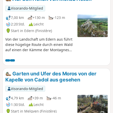
Visorando-Mitglied
7,00 km
+130 m
-123 m
2:20 Std.
Leicht
Start in Edern (Finistère)
Von der Landschaft um Edern aus führt
diese hügelige Route durch einen Wald
auf einen der Kämme der Montagnes
Noires und einen der höchsten Punkte,
von wo aus man einen weiten Blick über
den Westen des Bassin de Châteaulin
bis zum Meer hat. Die Route führt durch
Garten und Ufer des Moros von der
den „Jardin Picart”, einen botanischen
Kapelle von Cadol aus gesehen
Garten an einem felsigen Hang, der das
Ergebnis langjähriger Arbeit eines
Visorando-Mitglied
Enthusiasten ist. Entdecken Sie das
Kulturerbe zweier Kapellen, eines
4,79 km
+39 m
-46 m
Brunnens, eines Waschhauses und
1:30 Std.
Leicht
einer alten Korbmacherei.
Start in Melgven (Finistère)