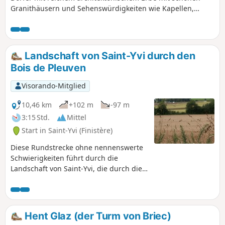
Granithäusern und Sehenswürdigkeiten wie Kapellen,
Kirchen, dem Schloss Tronjoly, dem Bahnhof von Guiscriff
und nicht zu vergessen der Freiheitsstatue in Gourin führt.
Außerdem bietet sie Ihnen herrliche Ausblicke,
insbesondere entlang der D187 zwischen Le Saint und
Landschaft von Saint-Yvi durch den
Guiscriff.
Bois de Pleuven
Visorando-Mitglied
10,46 km
+102 m
-97 m
3:15 Std.
Mittel
Start in Saint-Yvi (Finistère)
Diese Rundstrecke ohne nennenswerte
Schwierigkeiten führt durch die
Landschaft von Saint-Yvi, die durch die
Schnellstraße in zwei Teile geteilt
wird.Die Strecke, die von
Mountainbikern genutzt wird, bietet
zahlreiche schattige Hohlwege, wenig
Hent Glaz (der Turm von Briec)
begehene kleine Straßen sowie einen