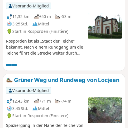
Einfache Strecke, für Familien geeignet.
Visorando-Mitglied
11,32 km
+50 m
-53 m
3:25 Std.
Mittel
Start in Rosporden (Finistère)
Rosporden ist als „Stadt der Teiche“
bekannt. Nach einem Rundgang um die
Teiche führt die Strecke weiter durch
die Landschaft von Rosporden bis zur
Kapelle von Locjean. Der Rückweg
erfolgt über den Radweg und am Ende
der Teiche entlang.
Grüner Weg und Rundweg von Locjean
Visorando-Mitglied
12,43 km
+71 m
-74 m
3:45 Std.
Mittel
Start in Rosporden (Finistère)
Spaziergang in der Nähe der Teiche von