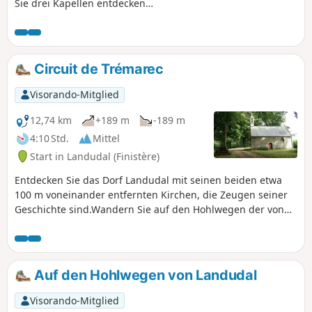
Sie drei Kapellen entdecken
können.Weitläufige Panoramablicke auf die
Montagnes Noires.
Circuit de Trémarec
Visorando-Mitglied
12,74 km
+189 m
-189 m
4:10 Std.
Mittel
Start in Landudal (Finistère)
Entdecken Sie das Dorf Landudal mit seinen beiden etwa
100 m voneinander entfernten Kirchen, die Zeugen seiner
Geschichte sind.Wandern Sie auf den Hohlwegen der von
der Flurbereinigung verschonten Heckenlandschaft.
Begeben Sie sich auf die Spuren von Admiral Yves de
Kerguelen, der 1772 die südlichen Inseln entdeckte, die
noch heute seinen Namen tragen.Ein schönes Programm
Auf den Hohlwegen von Landudal
voller Entdeckungen!
Visorando-Mitglied