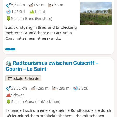
5,57 km
+57 m
-58 m
1:45 Std.
Leicht
Start in Briec (Finistère)
Stadtrundgang in Briec und Entdeckung
mehrerer Grünflächen: der Parc Anita
Conti mit seinem Fitness- und
Orientierungsparcours, der zukünftige
8,7 ha große Stadtwald, in dem seit
2024 7.500 Bäume gepflanzt wurden.
Der Parcours bietet mehrere Bänke zum
Radtourismus zwischen Guiscriff –
Ausruhen und Bereiche mit
Gourin – Le Saint
Kinderspielplätzen sowie Picknicktische.
Lokale Behörde
38,52 km
+285 m
-285 m
3 Std.
Schwer
Start in Guiscriff (Morbihan)
Es handelt sich um eine angenehme Rundtour,die Sie durch
Dörfer mit reichem architektonischem Erbe mit schönen