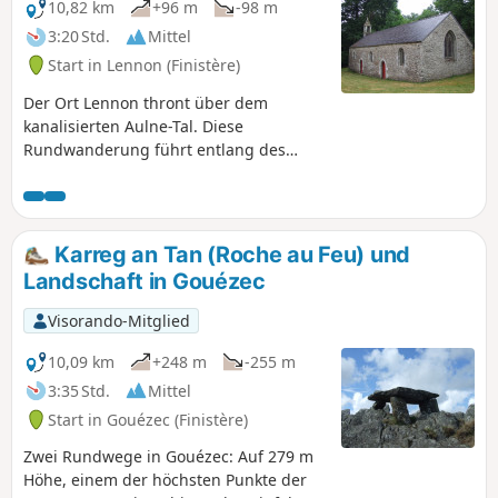
10,82 km
+96 m
-98 m
3:20 Std.
Mittel
Start in Lennon (Finistère)
Der Ort Lennon thront über dem
kanalisierten Aulne-Tal. Diese
Rundwanderung führt entlang des
Kanals und passiert zwei Schleusen.An
der Schleuse von Rosvéguen wurde ein
kleines Schifffahrtsmuseum
eingerichtet, und weiter flussabwärts
Karreg an Tan (Roche au Feu) und
kann man „Le Victor“ sehen, eines der
Landschaft in Gouézec
letzten Lastkähne, die auf diesem
Abschnitt des Kanals gegehen sind.Der
Visorando-Mitglied
Rückweg führt über Wege durch die
Landschaft, auf denen man einen Teil
10,09 km
+248 m
-255 m
des Kulturerbes der Gemeinde
3:35 Std.
Mittel
entdecken kann: die Kapellen Saint-
Start in Gouézec (Finistère)
Maudez und Saint-Nicolas sowie zwei
Kalvarienberge.
Zwei Rundwege in Gouézec: Auf 279 m
Höhe, einem der höchsten Punkte der