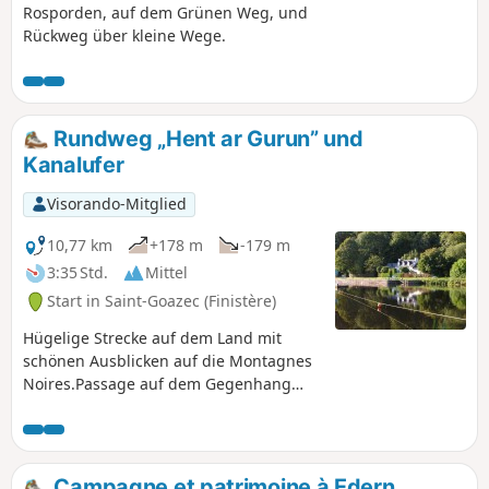
Rosporden, auf dem Grünen Weg, und
Rückweg über kleine Wege.
Rundweg „Hent ar Gurun” und
Kanalufer
Visorando-Mitglied
10,77 km
+178 m
-179 m
3:35 Std.
Mittel
Start in Saint-Goazec (Finistère)
Hügelige Strecke auf dem Land mit
schönen Ausblicken auf die Montagnes
Noires.Passage auf dem Gegenhang
des Kanals von Bach nach Brest. NB: Mir
wurden Schwierigkeiten zwischen (10)
und (11) gemeldet (siehe Hinweis vom
Mai 2025). In diesem Fall sollten Sie die
Campagne et patrimoine à Edern