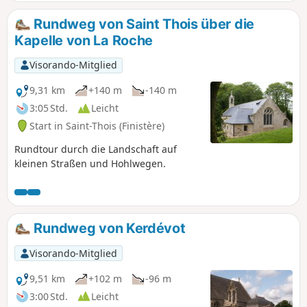
Rundweg von Saint Thois über die
Kapelle von La Roche
Visorando-Mitglied
9,31 km
+140 m
-140 m
3:05 Std.
Leicht
Start in Saint-Thois (Finistère)
Rundtour durch die Landschaft auf
kleinen Straßen und Hohlwegen.
Rundweg von Kerdévot
Visorando-Mitglied
9,51 km
+102 m
-96 m
3:00 Std.
Leicht