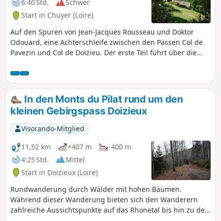
6:40 Std.
Schwer
Start in Chuyer (Loire)
Auf den Spuren von Jean-Jacques Rousseau und Doktor
Odouard, eine Achterschleife zwischen den Pässen Col de
Pavezin und Col de Doizieu. Der erste Teil führt über die
Ruinen des Schlosses Bélize und die Crêts des Quatregrains
zur Croix de Montvieux, mit einem schönen Blick auf die
Monts du Pîlât. Der zweite Teil führt über angenehme
Waldwege und mit Blick auf Pélusin und das Rhonetal zum
In den Monts du Pilat rund um den
kleinen Gebirgspass Doizieux. Der Rückweg führt durch den
kleinen Gebirgspass Doizieux
Wald von Neufond mit zwei schönen Geröll und den Wegen
von La Baronnette.
Visorando-Mitglied
11,52 km
+407 m
-400 m
4:25 Std.
Mittel
Start in Doizieux (Loire)
Rundwanderung durch Wälder mit hohen Bäumen.
Während dieser Wanderung bieten sich den Wanderern
zahlreiche Aussichtspunkte auf das Rhonetal bis hin zu den
Alpen sowie auf die Täler und Berge des Pilat-Massivs.