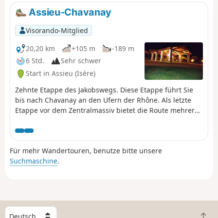
detaillierten Beschreibung. Es ist möglich, sie in zwei
Assieu-Chavanay
Teile zu teilen, indem man am Puits Couriot Halt macht.
Die Aktualisierung der Route/Beschreibung vom 16.
Visorando-Mitglied
August 2020 berücksichtigt die neue Streckenführung ab
Bellevue.
20,20 km
+105 m
-189 m
6 Std.
Sehr schwer
Start in Assieu (Isère)
Zehnte Etappe des Jakobswegs. Diese Etappe führt Sie
bis nach Chavanay an den Ufern der Rhône. Als letzte
Etappe vor dem Zentralmassiv bietet die Route mehrere
Varianten zwischen demGR® und den von den
Jakobsweg-Vereinigungen markierten Wegen. Bleiben
Sie unbedingt auf demGR®65, um unnötige Umwege zu
Für mehr Wandertouren, benutze bitte unsere
vermeiden. Es ist vielleicht nicht der angenehmste
Suchmaschine
.
Abschnitt des Weges, aber einige Abschnitte wie
Condrieu sind einen Abstecher wert.
W