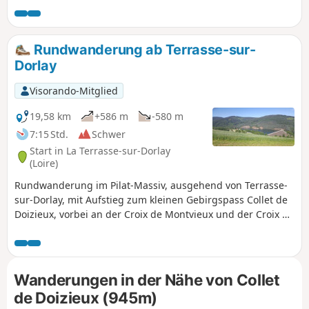
Rundwanderung ab Terrasse-sur-
Dorlay
Visorando-Mitglied
19,58 km
+586 m
-580 m
7:15 Std.
Schwer
Start in La Terrasse-sur-Dorlay
(Loire)
Rundwanderung im Pilat-Massiv, ausgehend von Terrasse-
sur-Dorlay, mit Aufstieg zum kleinen Gebirgspass Collet de
Doizieux, vorbei an der Croix de Montvieux und der Croix du
Mazet. Entlang der Strecke wunderschöne Ausblicke und
Panoramen auf den Staudamm von Dorlay, die Hügel des
Pilat, die Berge des Lyonnais und des Forez sowie die Rhône
und ihr Tal. Entdecken Sie die „Arbeit” des Hufbeschlags
Wanderungen in der Nähe von Collet
und besuchen Sie zum Abschluss, wenn Sie Zeit haben, das
de Doizieux (945m)
Haus der Zöpfe und Schnürsenkel.