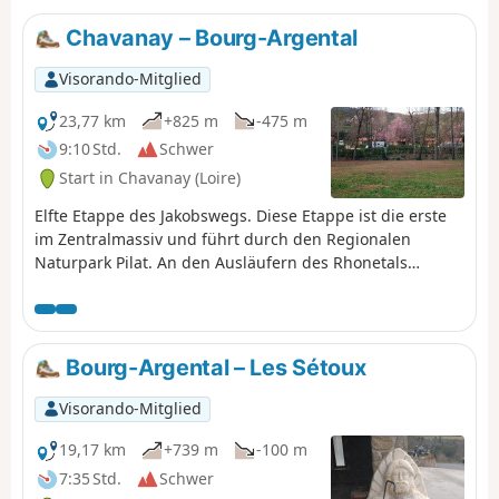
Chavanay – Bourg-Argental
Visorando-Mitglied
23,77 km
+825 m
-475 m
9:10 Std.
Schwer
Start in Chavanay (Loire)
Elfte Etappe des Jakobswegs. Diese Etappe ist die erste
im Zentralmassiv und führt durch den Regionalen
Naturpark Pilat. An den Ausläufern des Rhonetals
können Sie hier an Höhe gewinnen.
Bourg-Argental – Les Sétoux
Visorando-Mitglied
19,17 km
+739 m
-100 m
7:35 Std.
Schwer