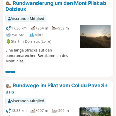
Rundwanderung um den Mont Pilat ab
Doizieux
Visorando-Mitglied
17,30 km
+964 m
-959 m
7:40 Std.
Mittel
Start in Doizieux (Loire)
Eine lange Strecke auf den
panoramareichen Bergkämmen des
Mont Pilat.
Rundwege im Pilat vom Col du Pavezin
aus
Visorando-Mitglied
18,38 km
+507 m
-506 m