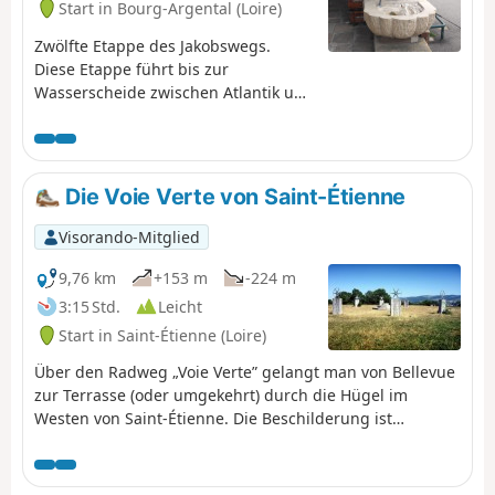
Start in Bourg-Argental (Loire)
Zwölfte Etappe des Jakobswegs.
Diese Etappe führt bis zur
Wasserscheide zwischen Atlantik und
Mittelmeer, an den Übergang
zwischen den letzten Ausläufern des
Rhonetals und den vulkanischen
Hochebenen des Velay. Von Bourg-
Die Voie Verte von Saint-Étienne
Argental aus folgen Sie mehrere
Kilometer lang der Via Fluvia, um den
Visorando-Mitglied
Aufstieg zum Col du Tracol durch
den Wald von Taillard zu beginnen.
9,76 km
+153 m
-224 m
3:15 Std.
Leicht
Start in Saint-Étienne (Loire)
Über den Radweg „Voie Verte” gelangt man von Bellevue
zur Terrasse (oder umgekehrt) durch die Hügel im
Westen von Saint-Étienne. Die Beschilderung ist
manchmal nicht vorhanden, manchmal sogar
irreführend und meistens ungeeignet. All dies sind
Gründe für den Vorschlag dieser Wanderung mit einer