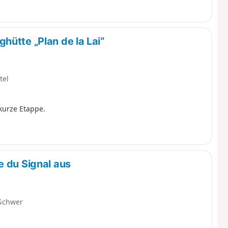
hütte „Plan de la Lai“
tel
kurze Etappe.
e du Signal aus
Schwer