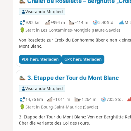
Chalet de Roselette – Berghütte „Cr
Visorando-Mitglied
9,92 km
+994 m
-414 m
5:40 Std.
Mit
Start in Les Contamines-Montjoie (Haute-Savoie)
Von Roselette zur Croix du Bonhomme über einen kleinen
Mont Blanc.
PDF herunterladen
GPX herunterladen
3. Etappe der Tour du Mont Blanc
Visorando-Mitglied
14,76 km
+1 011 m
-1 264 m
7:05 Std.
Start in Bourg-Saint-Maurice (Savoie)
3. Etappe der Tour du Mont Blanc: Von der Berghütte Re
über die Variante des Col des Fours.