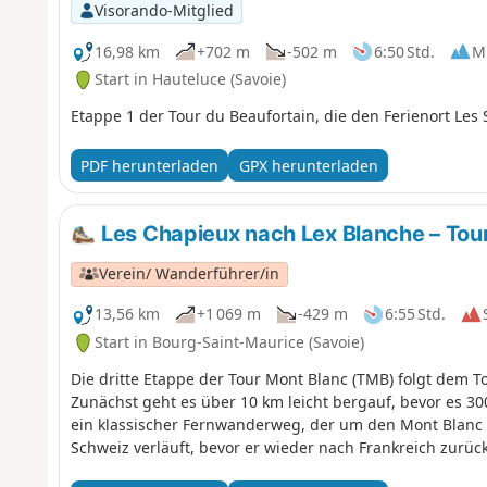
Visorando-Mitglied
16,98 km
+702 m
-502 m
6:50 Std.
Mi
Start in Hauteluce (Savoie)
Etappe 1 der Tour du Beaufortain, die den Ferienort Les 
PDF herunterladen
GPX herunterladen
Les Chapieux nach Lex Blanche – Tou
Verein/ Wanderführer/in
13,56 km
+1 069 m
-429 m
6:55 Std.
Start in Bourg-Saint-Maurice (Savoie)
Die dritte Etappe der Tour Mont Blanc (TMB) folgt dem T
Zunächst geht es über 10 km leicht bergauf, bevor es 30
ein klassischer Fernwanderweg, der um den Mont Blanc 
Schweiz verläuft, bevor er wieder nach Frankreich zurück