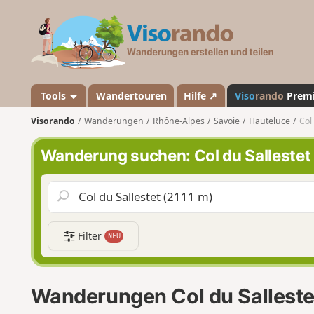
V
i
s
o
r
a
Tools
Wandertouren
Hilfe ↗
Viso
rando
Prem
n
Visorando
Wanderungen
Rhône-Alpes
Savoie
Hauteluce
Col
d
o
Wanderung suchen: Col du Sallestet
Filter
NEU
Wanderungen Col du Salleste