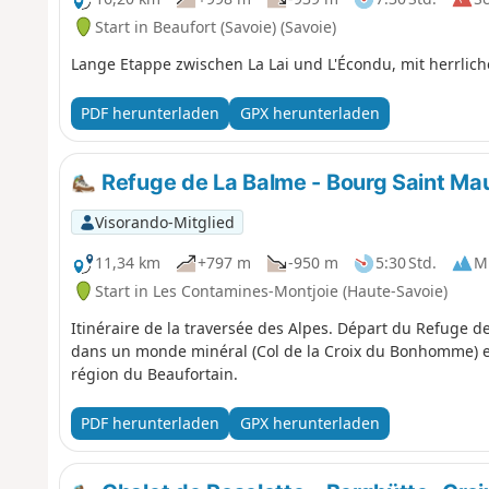
Start in Beaufort (Savoie) (Savoie)
Lange Etappe zwischen La Lai und L'Écondu, mit herrlich
PDF herunterladen
GPX herunterladen
Refuge de La Balme - Bourg Saint Ma
Visorando-Mitglied
11,34 km
+797 m
-950 m
5:30 Std.
Mi
Start in Les Contamines-Montjoie (Haute-Savoie)
Itinéraire de la traversée des Alpes. Départ du Refuge d
dans un monde minéral (Col de la Croix du Bonhomme) e
région du Beaufortain.
PDF herunterladen
GPX herunterladen