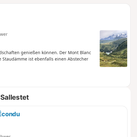
u
n
m
hwer
dschaften genießen können. Der Mont Blanc
ne Staudämme ist ebenfalls einen Abstecher
Sallestet
'Écondu
chwer