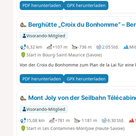
PDF herunterladen
GPX herunterladen
Berghütte „Croix du Bonhomme“ – Berg
Visorando-Mitglied
6,32 km
+107 m
-736 m
2:05 Std.
Mit
Start in Bourg-Saint-Maurice (Savoie)
Von der Croix du Bonhomme zum Plan de la Lai für eine 
PDF herunterladen
GPX herunterladen
Mont Joly von der Seilbahn Télécabin
Visorando-Mitglied
15,08 km
+781 m
-1 181 m
6:30 Std.
Start in Les Contamines-Montjoie (Haute-Savoie)