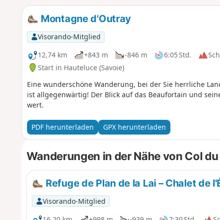
Montagne d'Outray
Visorando-Mitglied
12,74 km
+843 m
-846 m
6:05 Std.
Sc
Start in Hauteluce (Savoie)
Eine wunderschöne Wanderung, bei der Sie herrliche Lan
ist allgegenwärtig! Der Blick auf das Beaufortain und sei
wert.
PDF herunterladen
GPX herunterladen
Wanderungen in der Nähe von Col du 
Refuge de Plan de la Lai – Chalet de l
Visorando-Mitglied
16,20 km
+998 m
-939 m
7:30 Std.
S