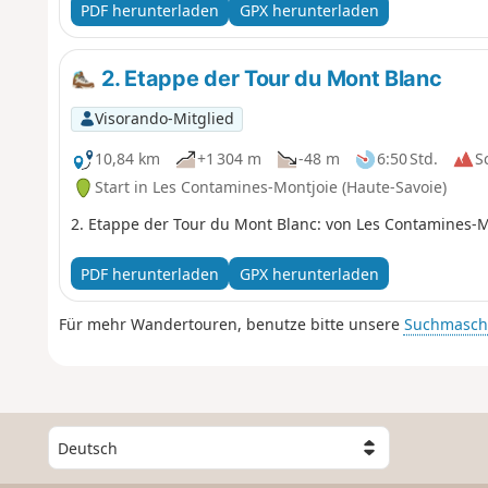
PDF herunterladen
GPX herunterladen
2. Etappe der Tour du Mont Blanc
Visorando-Mitglied
10,84 km
+1 304 m
-48 m
6:50 Std.
S
Start in Les Contamines-Montjoie (Haute-Savoie)
2. Etappe der Tour du Mont Blanc: von Les Contamines-
PDF herunterladen
GPX herunterladen
Für mehr Wandertouren, benutze bitte unsere
Suchmasch
W
ä
h