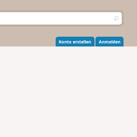
S
u
c
h
e
Konto erstellen
Anmelden
n