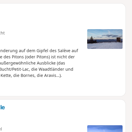
u
n
m
cht
derung auf dem Gipfel des Salève auf
des Pitons (oder Pitons) ist nicht der
 außergewöhnliche Ausblicke (das
 Bucht/Petit-Lac, die Waadtländer und
Kette, die Bornes, die Aravis…).
le
el