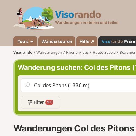
V
i
s
o
r
a
Tools
Wandertouren
Hilfe ↗
Viso
rando
Prem
n
Visorando
Wanderungen
Rhône-Alpes
Haute-Savoie
Beaumont
d
o
Wanderung suchen: Col des Pitons 
Filter
NEU
Wanderungen Col des Pitons