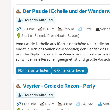
Der Pas de l'Echelle und der Wanderw
Visorando-Mitglied
6,01 km
+910 m
-255 m
3 Std.
Sehr 
Start in Étrembières (Haute-Savoie)
Vom Pas de l’Échelle aus führt eine schöne Route, die an
endet, durch das Vallon de Monnetier, den Sentier des B
und das Gipfelplateau. Eine Wanderung mit sehr ausgese
schwindelfreie Personen geeignet ist und größte Vorsicht
PDF herunterladen
GPX herunterladen
Veyrier - Croix de Rozon - Perly
Visorando-Mitglied
11,91 km
+82 m
-60 m
3:40 Std.
Mitt