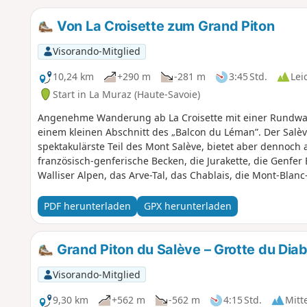
Von La Croisette zum Grand Piton
Visorando-Mitglied
10,24 km
+290 m
-281 m
3:45 Std.
Lei
Start in La Muraz (Haute-Savoie)
Angenehme Wanderung ab La Croisette mit einer Rundwan
einem kleinen Abschnitt des „Balcon du Léman”. Der Salève 
spektakulärste Teil des Mont Salève, bietet aber dennoch
französisch-genferische Becken, die Jurakette, die Genfer
Walliser Alpen, das Arve-Tal, das Chablais, die Mont-Blanc-
PDF herunterladen
GPX herunterladen
Grand Piton du Salève – Grotte du Diab
Visorando-Mitglied
9,30 km
+562 m
-562 m
4:15 Std.
Mitt