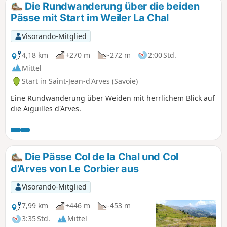
Die Rundwanderung über die beiden
Pässe mit Start im Weiler La Chal
Visorando-Mitglied
4,18 km
+270 m
-272 m
2:00 Std.
Mittel
Start in Saint-Jean-d'Arves (Savoie)
Eine Rundwanderung über Weiden mit herrlichem Blick auf
die Aiguilles d'Arves.
Die Pässe Col de la Chal und Col
d’Arves von Le Corbier aus
Visorando-Mitglied
7,99 km
+446 m
-453 m
3:35 Std.
Mittel