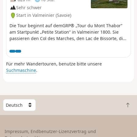
Sehr schwer
Start in Valmeinier (Savoie)
Die Tour beginnt auf demGRP® „Tour du Mont Thabor“
am Startpunkt „Petite Station“ in Valmeinier 1800. Sie
passieren den Col des Marches, den Lac de Bissorte, die
Refuge des Marches, den Lac des Batailléres, den
gleichnamigen Pass, den Lac Long und den Lac Rond,
um schließlich zur Refuge du Thabor zu gelangen.
Für mehr Wandertouren, benutze bitte unsere
Suchmaschine
.
W
Z
ä
u
h
r
l
ü
e
Impressum, Endbenutzer-Lizenzvertrag und
c
e