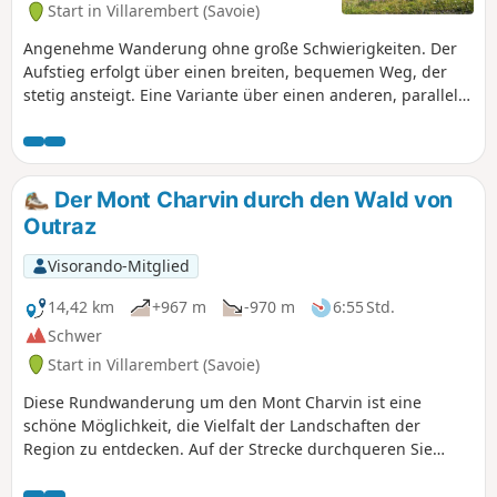
Start in Villarembert (Savoie)
Angenehme Wanderung ohne große Schwierigkeiten. Der
Aufstieg erfolgt über einen breiten, bequemen Weg, der
stetig ansteigt. Eine Variante über einen anderen, parallel
verlaufenden Weg ist möglich (er führt durch die Combe
des Arvins). Diese Wege führen an den Almen entlang, wo
man unseren Freunden, den Kühen, begegnen kann. Der
Abstieg erfolgt über einen etwas wildromantischeren, aber
Der Mont Charvin durch den Wald von
unproblematischen Pfad. Da es mehrere kleine Wege gibt,
Outraz
sind verschiedene Varianten möglich.
Visorando-Mitglied
14,42 km
+967 m
-970 m
6:55 Std.
Schwer
Start in Villarembert (Savoie)
Diese Rundwanderung um den Mont Charvin ist eine
schöne Möglichkeit, die Vielfalt der Landschaften der
Region zu entdecken. Auf der Strecke durchqueren Sie
friedliche Wälder, wandern entlang von Bergkämmen mit
herrlichen Panoramablicken und kommen an malerischen