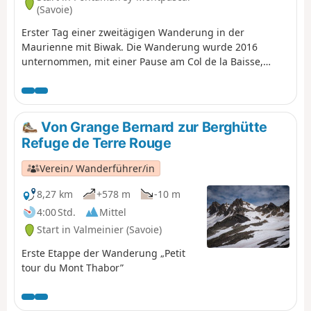
(Savoie)
Erster Tag einer zweitägigen Wanderung in der
Maurienne mit Biwak. Die Wanderung wurde 2016
unternommen, mit einer Pause am Col de la Baisse,
einer weiteren oberhalb des Chalet des Brunes und
einer letzten am Chalet du Tovet. Anmerkung: Die
angezeigte Route stammt von meiner GPS-Uhr, die ich
nie angehalten habe, was die Schleifen an einigen
Von Grange Bernard zur Berghütte
Stellen erklärt.
Refuge de Terre Rouge
Verein/ Wanderführer/in
8,27 km
+578 m
-10 m
4:00 Std.
Mittel
Start in Valmeinier (Savoie)
Erste Etappe der Wanderung „Petit
tour du Mont Thabor”