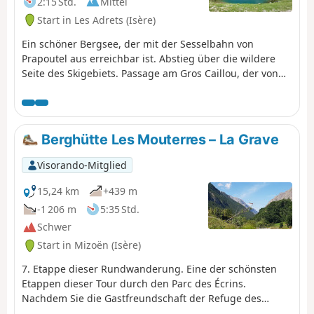
2:15 Std.
Mittel
Start in Les Adrets (Isère)
Ein schöner Bergsee, der mit der Sesselbahn von
Prapoutel aus erreichbar ist. Abstieg über die wildere
Seite des Skigebiets. Passage am Gros Caillou, der von
vielen Kletterern genutzt wird.
Berghütte Les Mouterres – La Grave
Visorando-Mitglied
15,24 km
+439 m
-1 206 m
5:35 Std.
Schwer
Start in Mizoën (Isère)
7. Etappe dieser Rundwanderung. Eine der schönsten
Etappen dieser Tour durch den Parc des Écrins.
Nachdem Sie die Gastfreundschaft der Refuge des
Mouterres und ein Biwak mit außergewöhnlicher