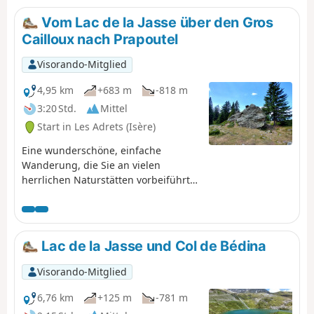
Vom Lac de la Jasse über den Gros
Cailloux nach Prapoutel
Visorando-Mitglied
4,95 km
+683 m
-818 m
3:20 Std.
Mittel
Start in Les Adrets (Isère)
Eine wunderschöne, einfache
Wanderung, die Sie an vielen
herrlichen Naturstätten vorbeiführt
und von der aus Sie einen
atemberaubenden Blick auf das
Grésivaudan-Tal und das Chartreuse-
Massiv genießen können.
Lac de la Jasse und Col de Bédina
Visorando-Mitglied
6,76 km
+125 m
-781 m