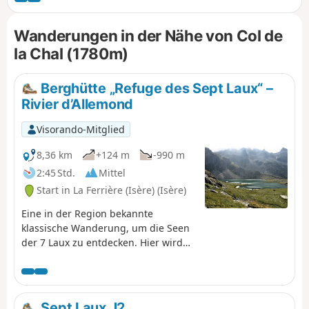
Bergdörfern vorbei. Vom Gipfel des Mont Charvin aus hat
man einen atemberaubenden Blick auf das Maurienne-Tal
Wanderungen in der Nähe von Col de
und die umliegenden Berge. Die abwechslungsreiche Route
la Chal (1780m)
ermöglicht es Ihnen, den Charme der Gegend in vollen
Zügen zu genießen, und ist dennoch auch für
Gelegenheitswanderer geeignet. Eine ideale Tour für einen
Berghütte „Refuge des Sept Laux“ –
Ausflug voller Entdeckungen und Ruhe.
Rivier d’Allemond
Visorando-Mitglied
8,36 km
+124 m
-990 m
2:45 Std.
Mittel
Start in La Ferrière (Isère) (Isère)
Eine in der Region bekannte
klassische Wanderung, um die Seen
der 7 Laux zu entdecken. Hier wird
nur der Abstieg beschrieben und
genutzt, um diese Überquerung zu
beenden, da es nicht möglich ist,
problemlos zur Refuge de l’Oule
Sept Laux J2