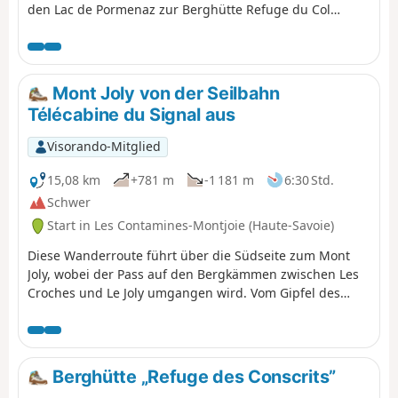
den Lac de Pormenaz zur Berghütte Refuge du Col
d'Anterne.
Mont Joly von der Seilbahn
Télécabine du Signal aus
Visorando-Mitglied
15,08 km
+781 m
-1 181 m
6:30 Std.
Schwer
Start in Les Contamines-Montjoie (Haute-Savoie)
Diese Wanderroute führt über die Südseite zum Mont
Joly, wobei der Pass auf den Bergkämmen zwischen Les
Croches und Le Joly umgangen wird. Vom Gipfel des
Mont Joly aus bietet sich Ihnen ein herrliches Panorama.
Achtung, der Rückweg ist anspruchsvoll und weist einen
starken Gefälle auf.
Berghütte „Refuge des Conscrits”