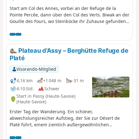
Start am Col des Annes, vorbei an der Refuge de la
Pointe Percée, dann über den Col des Verts. Biwak an der
Gouille des Fours, wo Steinböcke ihr Zuhause gefunden
haben, mit herrlichem Blick auf den Mont Blanc.
Plateau d'Assy – Berghütte Refuge de
Platé
Visorando-Mitglied
4,16 km
+1 048 m
-31 m
4:10 Std.
Schwer
Start in Passy (Haute-Savoie)
(Haute-Savoie)
Erster Tag der Wanderung. Ein schöner,
abwechslungsreicher Aufstieg, der Sie zur Désert de
Platé führt, einem ziemlich außergewöhnlichen
Naturschutzgebiet.