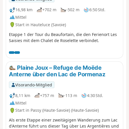
16,98 km
+702 m
-502 m
6:50 Std.
Mittel
Start in Hauteluce (Savoie)
Etappe 1 der Tour du Beaufortain, die den Ferienort Les
Saisies mit dem Chalet de Roselette verbindet.
Plaine Joux – Refuge de Moëde
Anterne über den Lac de Pormenaz
Visorando-Mitglied
8,11 km
+757 m
-113 m
4:30 Std.
Mittel
Start in Passy (Haute-Savoie) (Haute-Savoie)
Als erste Etappe einer zweitägigen Wanderung zum Lac
d'Anterne führt uns dieser Tag über Les Argentières und