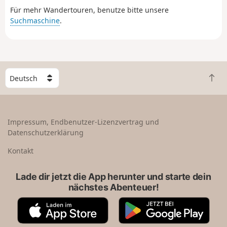
Für mehr Wandertouren, benutze bitte unsere
Frankreich zurückkehrt.
Suchmaschine
.
W
Z
ä
u
h
r
l
ü
e
Impressum, Endbenutzer-Lizenzvertrag und
c
e
Datenschutzerklärung
k
i
n
n
Kontakt
a
L
c
a
Lade dir jetzt die App herunter und starte dein
h
n
nächstes Abenteuer!
o
d
b
A
G
e
p
o
n
p
o