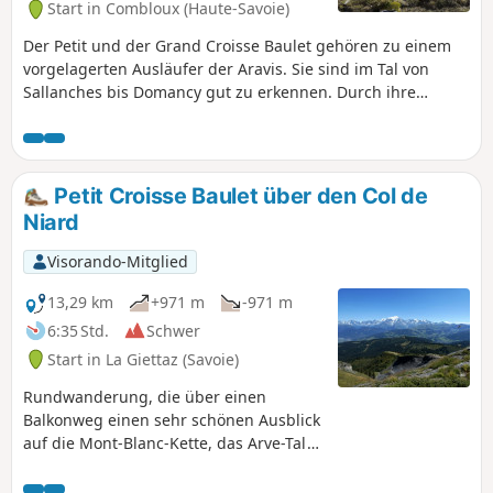
Start in Combloux (Haute-Savoie)
Der Petit und der Grand Croisse Baulet gehören zu einem
vorgelagerten Ausläufer der Aravis. Sie sind im Tal von
Sallanches bis Domancy gut zu erkennen. Durch ihre
vorgelagerte Lage am Aravis-Massiv bieten sie einen
herrlichen Ausblick. Vom Gipfel aus bietet sich Ihnen ein
atemberaubender Ausblick auf die Mont-Blanc-Kette, die
Aravis im Westen und die Fiz weiter nördlich. Diese
Petit Croisse Baulet über den Col de
Rundwanderung ist anspruchsvoll, weist jedoch keine
Niard
technischen Schwierigkeiten auf.
Visorando-Mitglied
13,29 km
+971 m
-971 m
6:35 Std.
Schwer
Start in La Giettaz (Savoie)
Rundwanderung, die über einen
Balkonweg einen sehr schönen Ausblick
auf die Mont-Blanc-Kette, das Arve-Tal
und die Aravis-Kette bietet.