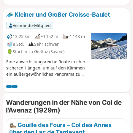
Kleiner und Großer Croisse-Baulet
Visorando-Mitglied
13,25 km
+1 152 m
-1 148 m
8 Std.
Sehr schwer
Start in La Giettaz (Savoie)
Eine abwechslungsreiche Route in eher
sicheren Hängen, um auf den Kämmen
ein außergewöhnliches Panorama zu
entdecken. Der Croisse Baulet wird vor
allem von Skitourengehern frequentiert,
der Petit Croisse Baulet ist von
mehreren Seiten zugänglich, sowohl mit
Wanderungen in der Nähe von Col de
Schneeschuhen als auch mit Skiern: Die
l'Avenaz (1929m)
vorgeschlagene Schleife beginnt in Le
Plan, auf La Giettaz.
Gouille des Fours – Col des Annes
über den Lac de Tardevant