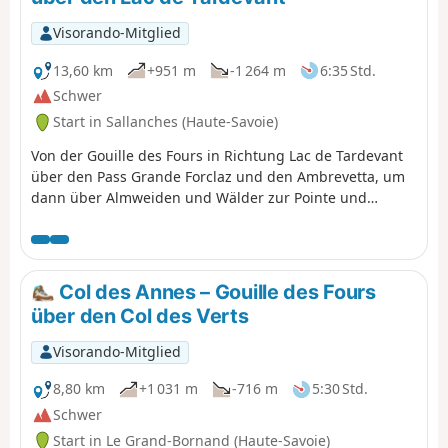
Visorando-Mitglied
13,60 km
+951 m
-1 264 m
6:35 Std.
Schwer
Start in Sallanches (Haute-Savoie)
Von der Gouille des Fours in Richtung Lac de Tardevant
über den Pass Grande Forclaz und den Ambrevetta, um
dann über Almweiden und Wälder zur Pointe und
anschließend zum Col des Annes zurückzukehren.
Col des Annes – Gouille des Fours
über den Col des Verts
Visorando-Mitglied
8,80 km
+1 031 m
-716 m
5:30 Std.
Schwer
Start in Le Grand-Bornand (Haute-Savoie)