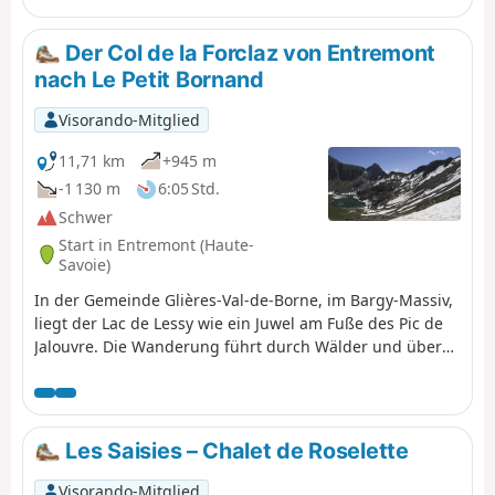
Der Col de la Forclaz von Entremont
nach Le Petit Bornand
Visorando-Mitglied
11,71 km
+945 m
-1 130 m
6:05 Std.
Schwer
Start in Entremont (Haute-
Savoie)
In der Gemeinde Glières-Val-de-Borne, im Bargy-Massiv,
liegt der Lac de Lessy wie ein Juwel am Fuße des Pic de
Jalouvre. Die Wanderung führt durch Wälder und über
Almen. Abwechslung bietet ein kurzer felsiger Abschnitt.
Der Start in La Joux und die Rückkehr über die Montagne
de Paradis und Cocogne machen die Besonderheit
dieser Wanderung aus. Man kommt am über 200 Jahre
Les Saisies – Chalet de Roselette
alten Weiler Les Chalets de Mayse vorbei. Das Chalet de
Lessy liegt am Seeufer hinter dem Col de la Forclaz.
Visorando-Mitglied