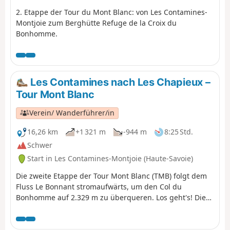
2. Etappe der Tour du Mont Blanc: von Les Contamines-
Montjoie zum Berghütte Refuge de la Croix du
Bonhomme.
Les Contamines nach Les Chapieux –
Tour Mont Blanc
Verein/ Wanderführer/in
16,26 km
+1 321 m
-944 m
8:25 Std.
Schwer
Start in Les Contamines-Montjoie (Haute-Savoie)
Die zweite Etappe der Tour Mont Blanc (TMB) folgt dem
Fluss Le Bonnant stromaufwärts, um den Col du
Bonhomme auf 2.329 m zu überqueren. Los geht's! Die
TMB ist ein klassischer Fernwanderweg, der um den
Mont Blanc herumführt, von Frankreich nach Italien und
durch die Schweiz verläuft, bevor er wieder nach