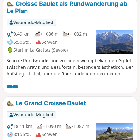
Croisse Baulet als Rundwanderung ab
Le Plan
Visorando-Mitglied
9,49 km
+1 086 m
-1 082 m
5:50 Std.
Schwer
Start in La Giettaz (Savoie)
Schöne Rundwanderung zu einem wenig bekannten Gipfel
zwischen Aravis und Beaufortain, besonders ästhetisch. Der
Aufstieg ist steil, aber die Rückrunde über den kleinen
Croisse Baulet ist ein Genuss auf einem Balkon mit
außergewöhnlichem Blick auf das Mont-Blanc-Massiv. Auf
dem Rückweg etwas überlaufen, da die Ankunft in 1 Stunde
von der Seilbahn Jaillet aus möglich ist.
Le Grand Croisse Baulet
Visorando-Mitglied
18,11 km
+1 090 m
-1 087 m
8:15 Std.
Schwer