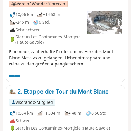
Verein/ Wanderführer/in
10,06 km
+1 668 m
-245 m
6 Std.
Sehr schwer
Start in Les Contamines-Montjoie
(Haute-Savoie)
Eine neue, zauberhafte Route, um ins Herz des Mont-
Blanc-Massivs zu gelangen. Höhenatmosphäre und
Nähe zu den großen Alpengletschern!
2. Etappe der Tour du Mont Blanc
Visorando-Mitglied
10,84 km
+1 304 m
-48 m
6:50 Std.
Schwer
Start in Les Contamines-Montjoie (Haute-Savoie)