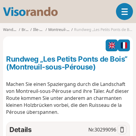
V
T
i
o
s
g
o
Wanderungen
Bretagne
Ille-et-Vilaine
Montreuil-sous-Pérouse
Rundweg „Les Petits Ponts de Bois“ (Montreuil-sous-Pérouse)
g
r
l
a
e
n
n
d
Rundweg „Les Petits Ponts de Bois“
a
o
v
(Montreuil-sous-Pérouse)
i
g
Machen Sie einen Spaziergang durch die Landschaft
a
von Montreuil-sous-Pérouse und ihre Täler. Auf dieser
t
i
Route kommen Sie unter anderem an charmanten
o
kleinen Holzbrücken vorbei, die den Ruisseau de la
n
Pérouse überspannen.
Details
Nr.
30299096