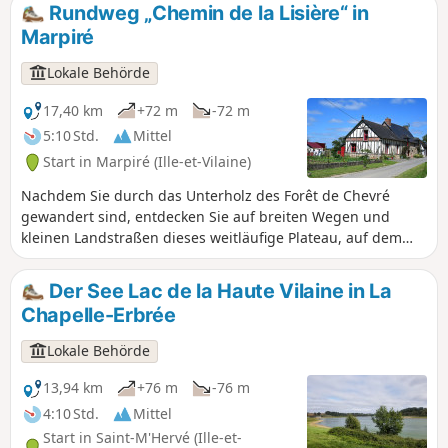
Stiftskirche und begeben Sie sich dann
Rundweg „Chemin de la Lisière“ in
auf die Wege der Heckenlandschaft, um
Marpiré
zum 140 ha großen Stausee La Cantache
zu gelangen, der 1995 angelegt wurde,
Lokale Behörde
um den Niedrigwasserstand der Vilaine
zu sichern und Hochwasser abzufedern.
17,40 km
+72 m
-72 m
5:10 Std.
Mittel
Start in Marpiré (Ille-et-Vilaine)
Nachdem Sie durch das Unterholz des Forêt de Chevré
gewandert sind, entdecken Sie auf breiten Wegen und
kleinen Landstraßen dieses weitläufige Plateau, auf dem
sich Getreidefelder mit grünen Wiesen vermischen, um
schließlich, wie Sie begonnen haben, durch den Bois de
Der See Lac de la Haute Vilaine in La
Briérue und am Gewässer „Orée du Bois“ in der Nähe von
Chapelle-Erbrée
Lisière zu enden.
Lokale Behörde
13,94 km
+76 m
-76 m
4:10 Std.
Mittel
Start in Saint-M'Hervé (Ille-et-