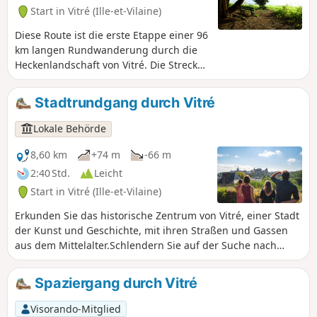
Mountainbike zurückgelegt werden.
Start in Vitré (Ille-et-Vilaine)
Diese Route ist die erste Etappe einer 96
km langen Rundwanderung durch die
Heckenlandschaft von Vitré. Die Strecke
besteht größtenteils aus Hohlwegen
und führt Sie unter anderem in die
Stadtrundgang durch Vitré
Nähe des Château des Rochers-Sévigné
sowie zum See La Valière.
Lokale Behörde
8,60 km
+74 m
-66 m
2:40 Std.
Leicht
Start in Vitré (Ille-et-Vilaine)
Erkunden Sie das historische Zentrum von Vitré, einer Stadt
der Kunst und Geschichte, mit ihren Straßen und Gassen
aus dem Mittelalter.Schlendern Sie auf der Suche nach
kulturellen Schätzen durch diese Route, die an den
wichtigsten Sehenswürdigkeiten vorbeiführt.Ein wahrer
Spaziergang durch Vitré
Ausflug ins Herz der Geschichte und der Lebensart à la
Vitréenne! Beenden Sie den Spaziergang mit einem Besuch
Visorando-Mitglied