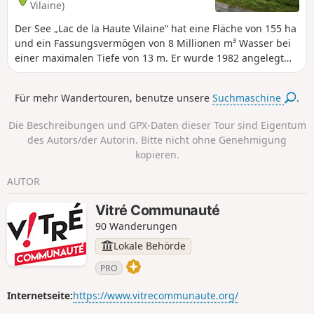
Vilaine)
Der See „Lac de la Haute Vilaine“ hat eine Fläche von 155 ha
und ein Fassungsvermögen von 8 Millionen m³ Wasser bei
einer maximalen Tiefe von 13 m. Er wurde 1982 angelegt
und dient dazu, die winterlichen Hochwasserspitzen der
Vilaine für die flussabwärts gelegenen Städte Vitré und
Für mehr Wandertouren, benutze unsere
Suchmaschine
.
Rennes zu dämpfen. Bei einem Rundgang um den See kann
man den See und die Waldwege genießen.
Die Beschreibungen und GPX-Daten dieser Tour sind Eigentum
des Autors/der Autorin. Bitte nicht ohne Genehmigung
kopieren.
AUTOR
Vitré Communauté
90 Wanderungen
Lokale Behörde
PRO
Internetseite:
https://www.vitrecommunaute.org/