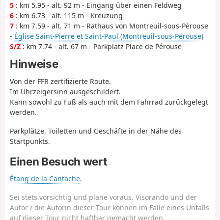
5
: km 5.95 - alt. 92 m - Eingang über einen Feldweg
6
: km 6.73 - alt. 115 m - Kreuzung
7
: km 7.59 - alt. 71 m - Rathaus von Montreuil-sous-Pérouse
-
Église Saint-Pierre et Saint-Paul (Montreuil-sous-Pérouse)
S/Z
: km 7.74 - alt. 67 m - Parkplatz Place de Pérouse
Hinweise
Von der FFR zertifizierte Route.
Im Uhrzeigersinn ausgeschildert.
Kann sowohl zu Fuß als auch mit dem Fahrrad zurückgelegt
werden.
Parkplätze, Toiletten und Geschäfte in der Nähe des
Startpunkts.
Einen Besuch wert
Étang de la Cantache
.
Sei stets vorsichtig und plane voraus. Visorando und der
Autor / die Autorin dieser Tour können im Falle eines Unfalls
auf dieser Tour nicht haftbar gemacht werden.