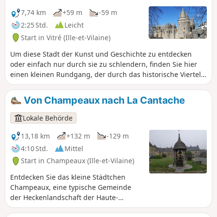
der mittelalterlichen Burg.Folgen Sie der Schritt-für-Schritt-
Anleitung statt der GPX-Route, um es sich einfacher zu
7,74 km
+59 m
-59 m
machen.
2:25 Std.
Leicht
Start in Vitré (Ille-et-Vilaine)
Um diese Stadt der Kunst und Geschichte zu entdecken
oder einfach nur durch sie zu schlendern, finden Sie hier
einen kleinen Rundgang, der durch das historische Viertel,
zum Schloss, durch kleine Gassen und zum Jardin du Parc
führt.
Von Champeaux nach La Cantache
Lokale Behörde
13,18 km
+132 m
-129 m
4:10 Std.
Mittel
Start in Champeaux (Ille-et-Vilaine)
Entdecken Sie das kleine Städtchen
Champeaux, eine typische Gemeinde
der Heckenlandschaft der Haute-
Bretagne, mit seiner riesigen