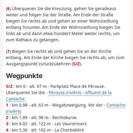
(
6
) Überqueren Sie die Kreuzung, gehen Sie geradeaus
weiter und folgen Sie der Straße. Am Ende der Straße
biegen Sie rechts ab und gehen an einer Wohnsiedlung
entlang hinunter. Am Ende der Wohnsiedlung biegen Sie
links ab und dann etwa hundert Meter weiter rechts, um
zum Rathaus zu gelangen.
(
7
) Biegen Sie rechts ab und gehen Sie an der Kirche
entlang. Am Ende der Kirche biegen Sie rechts ab, um zum
Ausgangspunkt zurückzukehren (
S/Z
).
Wegpunkte
S/Z
: km 0 - alt. 67 m - Parkplatz Place de Pérouse.
Überqueren Sie die -
Pérouse (rivière) - Affluent de la
Cantache
1
: km 0.98 - alt. 63 m - Wegabzweigung. Vor der -
Cantache
(rivière)
2
: km 1.99 - alt. 98 m - Rechtskurve
3
: km 4.02 - alt. 122 m - Les Vauronniers
4
: km 5.36 - alt. 102 m - La Cherbotière