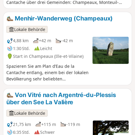
Cantache über drei Gemeinden: Champeaux, Monteuil-
sous-Pérouse und Pocé-les-Bois. Als Winterquartier für
Zugvögel ist ihre Anwesenheit ein wahrhaftiges Wunder.
Menhir-Wanderweg (Champeaux)
Lokale Behörde
4,88 km
+42 m
-42 m
1:30 Std.
Leicht
Start in Champeaux (Ille-et-Vilaine)
Spazieren Sie am Plan d’Eau de la
Cantache entlang, einem bei der lokalen
Bevölkerung sehr beliebten
Erholungsgebiet: Angeln,
Vogelbeobachtung, Wandern … Sie
Von Vitré nach Argentré-du-Plessis
kommen dabei am Menhir von Haute
über den See La Valière
Pierre vorbei. FFR-zertifizierte
Rundwanderung, gelb markiert(PR®),
Lokale Behörde
ergänzt durch grüne Pfeile mit der
Nummer 15 (gegen den Uhrzeigersinn).
21,75 km
+115 m
-119 m
Kann sowohl zu Fuß als auch mit dem
6:35 Std.
Schwer