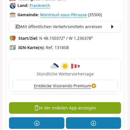
Land:
Frankreich
Gemeinde:
Montreuil-sous-Pérouse
(35500)
Mit öffentlichen Verkehrsmitteln anreisen
Start/Ziel:
N 48.150372° / W 1.236378°
IGN-Karte(n):
Ref. 1318SB
Stündliche Wettervorhersage
Entdecke Visorando Premium
In der mobilen App anzeigen