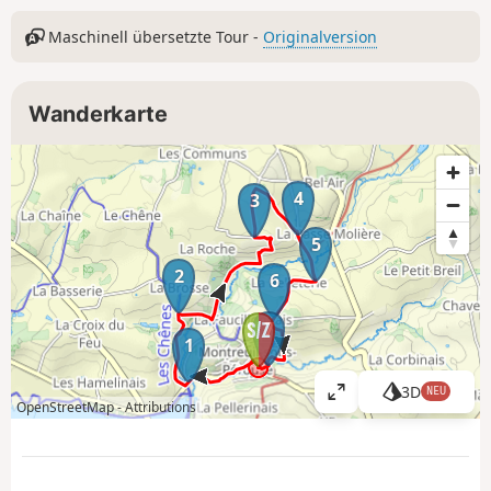
Maschinell übersetzte Tour -
Originalversion
Wanderkarte
4
3
5
2
6
7
1
3D
NEU
K
OpenStreetMap -
Attributions
a
r
t