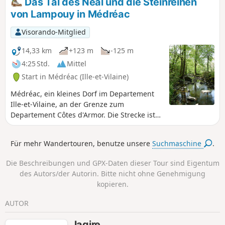
Das Tal des Néal und die Steinreihen
luftige Abschnitte mit schönen
von Lampouy in Médréac
Panoramablicken und steilen Anstiegen
und Abstiegen fort, um zum Étang de la
Visorando-Mitglied
Chambre au Loup zu gelangen.Der
Rückweg führt wieder über einen
14,33 km
+123 m
-125 m
steilen, luftigen und felsigen Aufstieg
4:25 Std.
Mittel
mit atemberaubenden Ausblicken. :!:
Start in Médréac (Ille-et-Vilaine)
9.07.2025: Die Markierung wurde von
Blau auf Gelb geändert.
Médréac, ein kleines Dorf im Departement
Ille-et-Vilaine, an der Grenze zum
Departement Côtes d'Armor. Die Strecke ist
besonders reizvoll: das malerische Tal des
Néal mit der Höhle von Gabillard, einem
Für mehr Wandertouren, benutze unsere
Suchmaschine
.
lokalen Chouan-Widerstandskämpfer, die
Megalithreihen von Lampouy, der Bahnhof,
Die Beschreibungen und GPX-Daten dieser Tour sind Eigentum
sein Museum und das Railbike mit zwei
des Autors/der Autorin. Bitte nicht ohne Genehmigung
Strecken. Diese Wanderung folgt
kopieren.
demFernwanderweg GR® 37 und teilweise
demWanderweg PR® „Circuit des
AUTOR
mégalithes”. Der südliche Teil
diesesWanderwegs wurde nicht
lagire