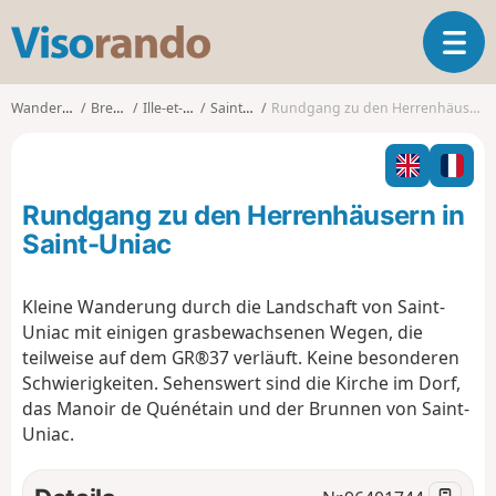
V
T
i
o
s
g
o
Wanderungen
Bretagne
Ille-et-Vilaine
Saint-Uniac
Rundgang zu den Herrenhäusern in Saint-Uniac
g
r
l
a
e
n
n
d
Rundgang zu den Herrenhäusern in
a
o
v
Saint-Uniac
i
g
Kleine Wanderung durch die Landschaft von Saint-
a
Uniac mit einigen grasbewachsenen Wegen, die
t
i
teilweise auf dem GR®37 verläuft. Keine besonderen
o
Schwierigkeiten. Sehenswert sind die Kirche im Dorf,
n
das Manoir de Quénétain und der Brunnen von Saint-
Uniac.