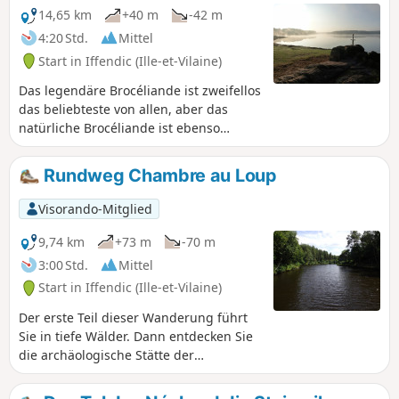
am See entlang zu wandern. Eine
14,65 km
+40 m
-42 m
Wanderung von Kopf bis Fuß: Natur,
4:20 Std.
Mittel
Geschichte und Kulturerbe.
Start in Iffendic (Ille-et-Vilaine)
Das legendäre Brocéliande ist zweifellos
das beliebteste von allen, aber das
natürliche Brocéliande ist ebenso
allgegenwärtig. Letztere werden Sie auf
dieser Wanderung entdecken, mit dem
Rundweg Chambre au Loup
Lac de Trémelin, den Wäldern Bois de la
Roche Trébulente und Bois de Putenoë,
Visorando-Mitglied
aber auch und vor allem dem
Vogelschutzgebiet Careil ... Vergessen
9,74 km
+73 m
-70 m
Sie Ihr Fernglas nicht!
3:00 Std.
Mittel
Start in Iffendic (Ille-et-Vilaine)
Der erste Teil dieser Wanderung führt
Sie in tiefe Wälder. Dann entdecken Sie
die archäologische Stätte der
mittelalterlichen Burg von Boutavent.
Setzen Sie diese Wanderung durch