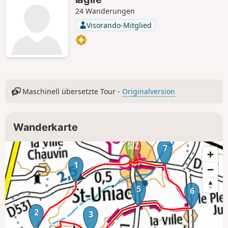
berücksichtigt, da er uninteressant ist und
24 Wanderungen
die Wege schlecht gepflegt sind.
Visorando-Mitglied
Maschinell übersetzte Tour -
Originalversion
Wanderkarte
7
1
5
6
2
3