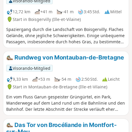
Visorando-Mitglied
12,72 km
+41 m
-41 m
3:45 Std.
Mittel
Start in Boisgervilly (Ille-et-Vilaine)
Spaziergang durch die Landschaft von Boisgervilly. Flaches
Gelände, ohne jegliche Schwierigkeiten. Einige unbequeme
Passagen, insbesondere durch hohes Gras, zu bestimmten
Jahreszeiten. Sehenswert: die beiden Kapellen, die Kapelle
Saint-Antoine und die Kapelle Notre-Dame de Bon Secours.
Rundweg von Montauban-de-Bretagne
Visorando-Mitglied
9,33 km
+53 m
-54 m
2:50 Std.
Leicht
Start in Montauban-de-Bretagne (Ille-et-Vilaine)
Ein vom Fluss Garun gespeister Grüngürtel, ein Park,
Wanderwege auf dem Land rund um die Bahnlinie und den
Bahnhof. Der letzte Abschnitt der Strecke verläuft eher
durch Wohngebiete, ist aber dennoch interessant, wenn
man dem GR®37 folgt.
Das Tor von Brocéliande in Montfort-
sur-Meu