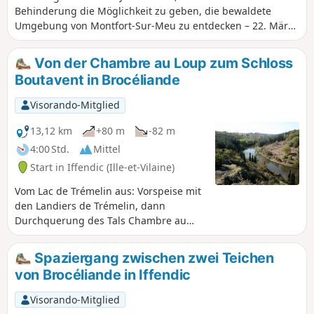
Behinderung die Möglichkeit zu geben, die bewaldete
Umgebung von Montfort-Sur-Meu zu entdecken – 22. März
2015 Anmerkung eines Nutzers vom 1. Januar 2025:Es ist
nicht möglich, die gesamte Rundwanderung zu
Von der Chambre au Loup zum Schloss
absolvieren, da der Wald Bois du Buisson in Privatbesitz ist
Boutavent in Brocéliande
und nun überall Schilder mit einem Verbot des Eingangs
aufgestellt sind.
Visorando-Mitglied
13,12 km
+80 m
-82 m
4:00 Std.
Mittel
Start in Iffendic (Ille-et-Vilaine)
Vom Lac de Trémelin aus: Vorspeise mit
den Landiers de Trémelin, dann
Durchquerung des Tals Chambre au
Loup mit seinen Wäldern und Heiden,
anschließend Besichtigung der Ruinen
Spaziergang zwischen zwei Teichen
der Burg von Boutavent, die im 13. und
von Brocéliande in Iffendic
14. Jahrhundert den Herren von Gaël-
Montfort gehörte, und Rückweg durch
Visorando-Mitglied
den Wald von Putenoë, um schließlich