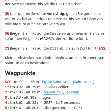
der Meierei Neuve, bis Sie die D261 erreichen.
(
5
) Überqueren Sie diese
vorsichtig,
gehen Sie geradeaus
weiter, vorbei an Clérigas und Pinson, bis Sie auf Höhe von
Ville Rigourd auf eine Straße stoßen.
(
6
) Biegen Sie links auf die Straße ab und nehmen Sie dann
sofort den Weg links (GR®37), der zur Butte führt.
(
7
) Biegen Sie links auf die D531 ab, die zum Dorf führt (
S/Z
).
Kleiner Abstecher nach links möglich, um den Brunnen von
Saint-Uniac zu besichtigen.
Wegpunkte
S/Z
: km 0 - alt. 65 m -
Église Saint-Uniac (Saint-Uniac)
1
: km 0.92 - alt. 79 m - La Ville Grellier
2
: km 1.85 - alt. 89 m -
Manoir de Quénétain
3
: km 3.3 - alt. 80 m - Jugon
4
: km 3.62 - alt. 83 m - GR37 – La Trincandais
5
: km 4.61 - alt. 80 m - Überquerung der D261