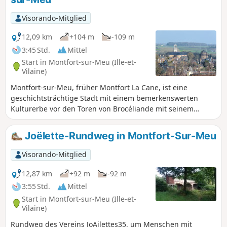
Visorando-Mitglied
12,09 km
+104 m
-109 m
3:45 Std.
Mittel
Start in Montfort-sur-Meu (Ille-et-
Vilaine)
Montfort-sur-Meu, früher Montfort La Cane, ist eine
geschichtsträchtige Stadt mit einem bemerkenswerten
Kulturerbe vor den Toren von Brocéliande mit seinem
mythischen Wald und seinen Artus-Legenden:
Mittelalterliche Stadt unter den Herren von Gaël-Montfort;
Joëlette-Rundweg in Montfort-Sur-Meu
befestigte Stadt, von der noch der Turm Papegault, das
Châtelet und Überreste der Stadtmauer erhalten sind;
Visorando-Mitglied
religiöse Stadt mit der Abtei St-Jacques, dem
Ursulinenkloster und dem Geburtshaus des Heiligen Louis
12,87 km
+92 m
-92 m
Grignion de Montfort.
3:55 Std.
Mittel
Start in Montfort-sur-Meu (Ille-et-
Vilaine)
Rundweg des Vereins JoAilettes35, um Menschen mit