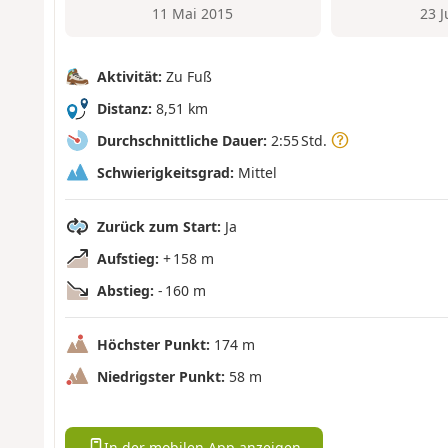
11 Mai 2015
23 
Aktivität:
Zu Fuß
Distanz:
8,51 km
Durchschnittliche Dauer:
2:55 Std.
Schwierigkeitsgrad:
Mittel
Zurück zum Start:
Ja
Aufstieg:
+ 158 m
Abstieg:
- 160 m
Höchster Punkt:
174 m
Niedrigster Punkt:
58 m
In der mobilen App anzeigen