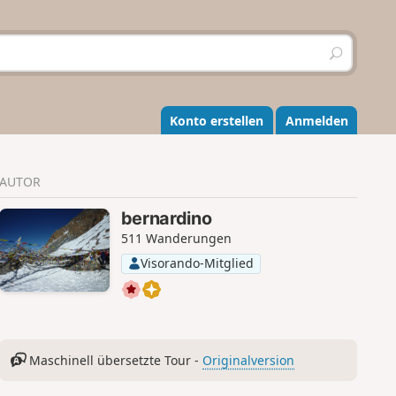
S
u
c
h
e
Konto erstellen
Anmelden
n
AUTOR
bernardino
511 Wanderungen
Visorando-Mitglied
Maschinell übersetzte Tour -
Originalversion