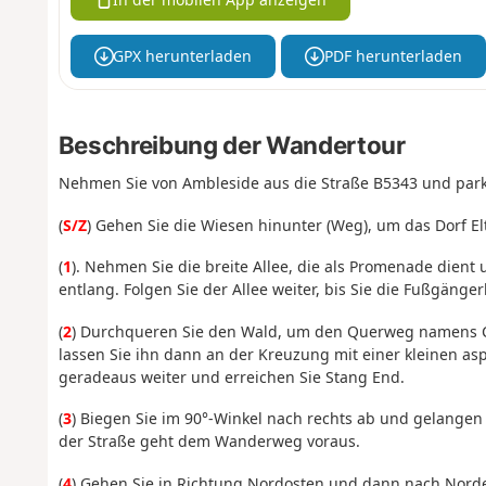
GPX herunterladen
PDF herunterladen
Beschreibung der Wandertour
Nehmen Sie von Ambleside aus die Straße B5343 und park
(
S/Z
) Gehen Sie die Wiesen hinunter (Weg), um das Dorf El
(
1
). Nehmen Sie die breite Allee, die als Promenade dien
entlang. Folgen Sie der Allee weiter, bis Sie die Fußgänge
(
2
) Durchqueren Sie den Wald, um den Querweg namens C
lassen Sie ihn dann an der Kreuzung mit einer kleinen asph
geradeaus weiter und erreichen Sie Stang End.
(
3
) Biegen Sie im 90°-Winkel nach rechts ab und gelangen 
der Straße geht dem Wanderweg voraus.
(
4
) Gehen Sie in Richtung Nordosten und dann nach Nord