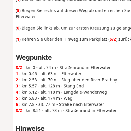
(
5
) Biegen Sie rechts auf diesen Weg ab und erreichen Sie
Elterwater.
(
6
) Biegen Sie links ab, um zur ersten Kreuzung zu gelang
(
1
) Kehren Sie über den Hinweg zum Parkplatz (
S/Z
) zurück
Wegpunkte
S/Z
: km 0 - alt. 74 m - Straßenrand in Elterwater
1
: km 0.46 - alt. 63 m - Elterwater
2
: km 2.53 - alt. 70 m - Steg über den River Brathay
3
: km 5.57 - alt. 128 m - Stang End
4
: km 6.12 - alt. 118 m - Langdale-Wanderweg
5
: km 6.83 - alt. 174 m - Weg
6
: km 7.8 - alt. 77 m - Straße nach Elterwater
S/Z
: km 8.51 - alt. 73 m - Straßenrand in Elterwater
Hinweise