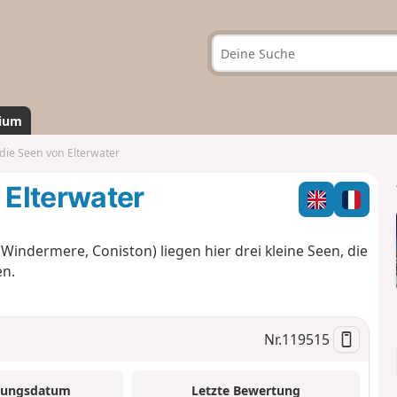
ium
e Seen von Elterwater
Elterwater
Windermere, Coniston) liegen hier drei kleine Seen, die
en.
Nr.
119515
tungsdatum
Letzte Bewertung