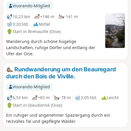
Visorando-Mitglied
10,23 km
+146 m
-141 m
3:20 Std.
Mittel
Start in Brenouille (Oise)
Wanderung durch schöne hügelige
Landschaften, ruhige Dörfer und entlang der
Ufer der Oise.
Rundwanderung um den Beauregard
durch den Bois de Viville.
Visorando-Mitglied
6,53 km
+83 m
-78 m
2:05 Std.
Leicht
Start in Dieudonné (Oise)
Ein ruhiger und angenehmer Spaziergang durch ein
reizvolles Tal und gepflegte Wälder.