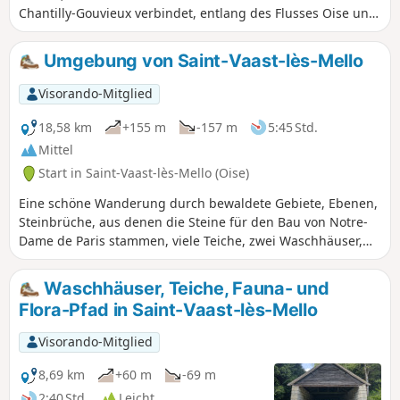
Chantilly-Gouvieux verbindet, entlang des Flusses Oise und
zweier seiner Nebenflüsse, dem Thérain und dem Nonette.
Das architektonische Erbe ist hier bemerkenswert, zwischen
Umgebung von Saint-Vaast-lès-Mello
der Abteikirche Saint-Leu d'Esserent und natürlich der Stadt
und dem Anwesen von Chantilly.
Visorando-Mitglied
18,58 km
+155 m
-157 m
5:45 Std.
Mittel
Start in Saint-Vaast-lès-Mello (Oise)
Eine schöne Wanderung durch bewaldete Gebiete, Ebenen,
Steinbrüche, aus denen die Steine für den Bau von Notre-
Dame de Paris stammen, viele Teiche, zwei Waschhäuser,
zwei Kapellen, die Kirche Saint-Vaast, den Fluss Théroin
(Nebenfluss der Oise) und den Bach Ruisseau de Flandre.
Waschhäuser, Teiche, Fauna- und
Flora-Pfad in Saint-Vaast-lès-Mello
Visorando-Mitglied
8,69 km
+60 m
-69 m
2:40 Std.
Leicht