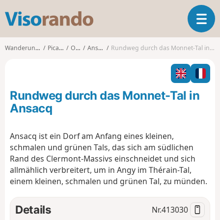
V
T
i
o
s
g
o
Wanderungen
Picardy
Oise
Ansacq
Rundweg durch das Monnet-Tal in Ansacq
g
r
l
a
e
n
n
d
Rundweg durch das Monnet-Tal in
a
o
v
Ansacq
i
g
Ansacq ist ein Dorf am Anfang eines kleinen,
a
schmalen und grünen Tals, das sich am südlichen
t
i
Rand des Clermont-Massivs einschneidet und sich
o
allmählich verbreitert, um in Angy im Thérain-Tal,
n
einem kleinen, schmalen und grünen Tal, zu münden.
Details
Nr.
413030