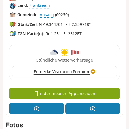
Land:
Frankreich
Gemeinde:
Ansacq
(60250)
Start/Ziel:
N 49.344701° / E 2.359718°
IGN-Karte(n):
Ref. 2311E, 2312ET
Stündliche Wettervorhersage
Entdecke Visorando Premium
In der mobilen App anzeigen
Fotos