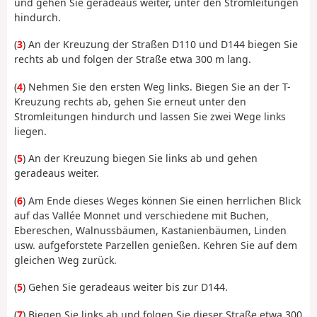
und gehen Sie geradeaus weiter, unter den Stromleitungen
hindurch.
(
3
) An der Kreuzung der Straßen D110 und D144 biegen Sie
rechts ab und folgen der Straße etwa 300 m lang.
(
4
) Nehmen Sie den ersten Weg links. Biegen Sie an der T-
Kreuzung rechts ab, gehen Sie erneut unter den
Stromleitungen hindurch und lassen Sie zwei Wege links
liegen.
(
5
) An der Kreuzung biegen Sie links ab und gehen
geradeaus weiter.
(
6
) Am Ende dieses Weges können Sie einen herrlichen Blick
auf das Vallée Monnet und verschiedene mit Buchen,
Ebereschen, Walnussbäumen, Kastanienbäumen, Linden
usw. aufgeforstete Parzellen genießen. Kehren Sie auf dem
gleichen Weg zurück.
(
5
) Gehen Sie geradeaus weiter bis zur D144.
(
7
) Biegen Sie links ab und folgen Sie dieser Straße etwa 300