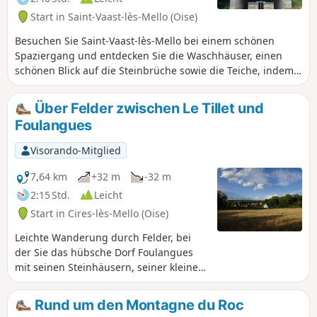
Start in Saint-Vaast-lès-Mello (Oise)
Besuchen Sie Saint-Vaast-lès-Mello bei einem schönen
Spaziergang und entdecken Sie die Waschhäuser, einen
schönen Blick auf die Steinbrüche sowie die Teiche, indem
Sie dem schönen Fauna- und Flora-Pfad folgen. Die Strecke
führt auch durch den ruhigen Weiler Barisseuse.
Über Felder zwischen Le Tillet und
Foulangues
Visorando-Mitglied
7,64 km
+32 m
-32 m
2:15 Std.
Leicht
Start in Cires-lès-Mello (Oise)
Leichte Wanderung durch Felder, bei
der Sie das hübsche Dorf Foulangues
mit seinen Steinhäusern, seiner kleinen
Kirche und dem Pavillon du Tillet, einem
Fachwerkhaus, entdecken können.
Rund um den Montagne du Roc