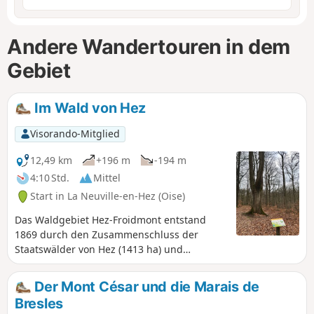
Andere Wandertouren in dem
Gebiet
Im Wald von Hez
Visorando-Mitglied
12,49 km
+196 m
-194 m
4:10 Std.
Mittel
Start in La Neuville-en-Hez (Oise)
Das Waldgebiet Hez-Froidmont entstand
1869 durch den Zusammenschluss der
Staatswälder von Hez (1413 ha) und
Froidmont (259 ha), zu denen die ehemals
kirchlichen Reservate Saint-Lucien, Saint-
Der Mont César und die Marais de
Thibault und La Verrière hinzukamen. Mit
Bresles
einer Fläche von 2796 ha in einem Stück (mit