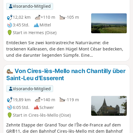
Ausnahme des 100 m vom Waldgebiet
Visorando-Mitglied
entfernten Tals Belle Fille, das einen kleinen
Kanton von 10 ha darstellt) erstreckt es sich
12,02 km
+110 m
-105 m
über 9 km von Ost nach West und über 6 km
3:45 Std.
Mittel
von Nord nach Süd.
Start in Hermes (Oise)
Entdecken Sie zwei kontrastreiche Naturräume: die
trockenen Kalkrasen, die den Hügel Mont César bedecken,
und die darunter liegenden Sümpfe. Eine
abwechslungsreiche Strecke durch den Wald, zwischen
Pappelhainen und Feldern.
Von Cires-lès-Mello nach Chantilly über
Saint-Leu d'Esserent
Visorando-Mitglied
19,89 km
+140 m
-119 m
6:05 Std.
Schwer
Start in Cires-lès-Mello (Oise)
Zehnte Etappe der Grand Tour de l'Île-de-France auf dem
GR®11, die den Bahnhof Cires-lès-Mello mit dem Bahnhof