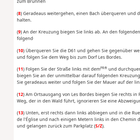
zum Brunnen
(
8
) Geradeaus weitergehen, einen Bach überqueren und 
halten.
(
9
) An der Kreuzung biegen Sie links ab. An den folgend
.
folgend
(
10
) Überqueren Sie die D61 und gehen Sie gegenüber wei
und folgen Sie dem Weg bis zum Dorf Les Bordes.
PR®
(
11
) Folgen Sie der Straße links mit dem
und durchquere
biegen Sie an der unmittelbar darauf folgenden Kreuzung 
Sie geradeaus weiter und folgen Sie der Mauer auf der lin
(
12
) Am Ortsausgang von Les Bordes biegen Sie rechts in 
Weg, der in den Wald führt, ignorieren Sie eine Abzweigu
(
13
) Unten, erst rechts dann links abbiegen und in die Ru
de l'Église und nach einigen Metern links in den Chemin d
und gelangen zurück zum Parkplatz (
S/Z
).