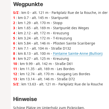
Wegpunkte
S/Z
: km 0 - alt. 121 m - Parkplatz Rue de la Rouche, in de
1
: km 0.7 - alt. 145 m - Startpunkt
2
: km 1.29 - alt. 170 m - Stopp
3
: km 1.65 - alt. 169 m - Startpunkt des Weges
4
: km 2.12 - alt. 172 m - Kreuzung
5
: km 3.24 - alt. 172 m - T-Kreuzung
6
: km 5.84 - alt. 146 m - Pfosten Sainte Scariberge
7
: km 7.1 - alt. 104 m - Straße D132
8
: km 8.13 - alt. 100 m -
Fontaine Sainte-Anne (Bullion)
9
: km 9.27 - alt. 125 m - Kreuzung
10
: km 9.99 - alt. 142 m - Straße D61
11
: km 11.35 - alt. 169 m - Les Bordes
12
: km 12.74 - alt. 170 m - Ausgang Les Bordes
13
: km 13.14 - alt. 146 m - Straße D72
S/Z
: km 13.63 - alt. 121 m - Parkplatz Rue de la Rouche
Hinweise
Schöne Plätze im Unterholz zum Picknicken.