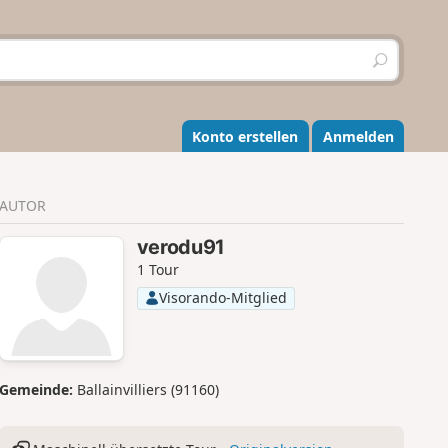
S
u
c
h
e
Konto erstellen
Anmelden
n
AUTOR
verodu91
1 Tour
Visorando-Mitglied
Gemeinde:
Ballainvilliers (91160)