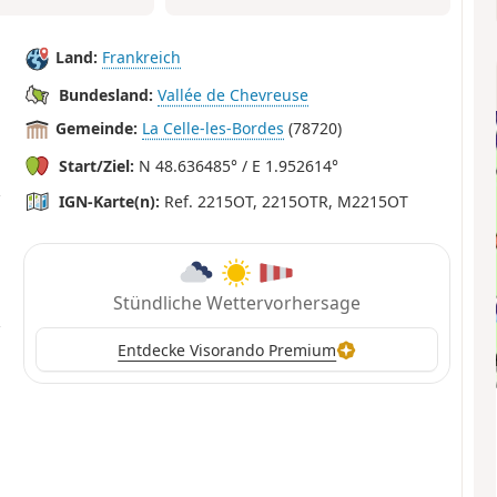
Land:
Frankreich
Bundesland:
Vallée de Chevreuse
Gemeinde:
La Celle-les-Bordes
(78720)
Start/Ziel:
N 48.636485° / E 1.952614°
IGN-Karte(n):
Ref. 2215OT, 2215OTR, M2215OT
Stündliche Wettervorhersage
Entdecke Visorando Premium