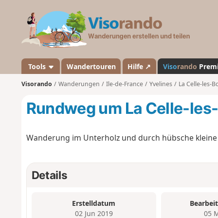
V
i
s
o
r
a
Tools
Wandertouren
Hilfe ↗
Viso
rando
Prem
n
Visorando
Wanderungen
Ile-de-France
Yvelines
La Celle-les-B
d
o
Rundweg um La Celle-les
Wanderung im Unterholz und durch hübsche kleine 
Details
Erstelldatum
Bearbei
02 Jun 2019
05 