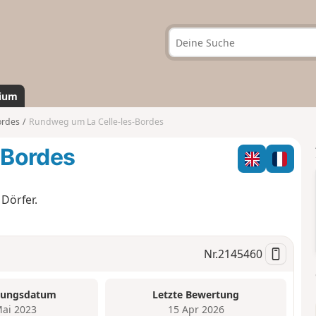
ium
ordes
Rundweg um La Celle-les-Bordes
-Bordes
Dörfer.
Nr.
2145460
tungsdatum
Letzte Bewertung
Mai 2023
15 Apr 2026