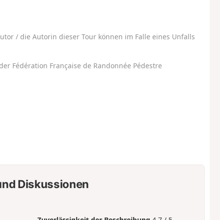
utor / die Autorin dieser Tour können im Falle eines Unfalls
der Fédération Française de Randonnée Pédestre
nd Diskussionen
Zuverlässigkeit der Beschreibung
4.7 / 5