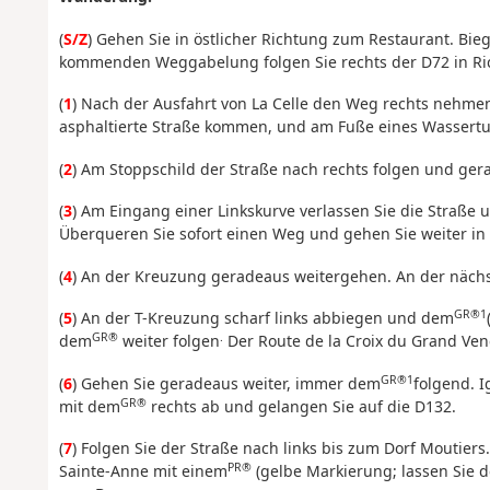
(
S/Z
) Gehen Sie in östlicher Richtung zum Restaurant. Bie
kommenden Weggabelung folgen Sie rechts der D72 in Ric
(
1
) Nach der Ausfahrt von La Celle den Weg rechts nehmen
asphaltierte Straße kommen, und am Fuße eines Wassert
(
2
) Am Stoppschild der Straße nach rechts folgen und ge
(
3
) Am Eingang einer Linkskurve verlassen Sie die Straße
Überqueren Sie sofort einen Weg und gehen Sie weiter in
(
4
) An der Kreuzung geradeaus weitergehen. An der näch
GR®1
(
5
) An der T-Kreuzung scharf links abbiegen und dem
GR®
.
dem
weiter folgen
Der Route de la Croix du Grand Ven
GR®1
(
6
) Gehen Sie geradeaus weiter, immer dem
folgend. I
GR®
mit dem
rechts ab und gelangen Sie auf die D132.
(
7
) Folgen Sie der Straße nach links bis zum Dorf Moutiers
PR®
Sainte-Anne mit einem
(gelbe Markierung; lassen Sie 