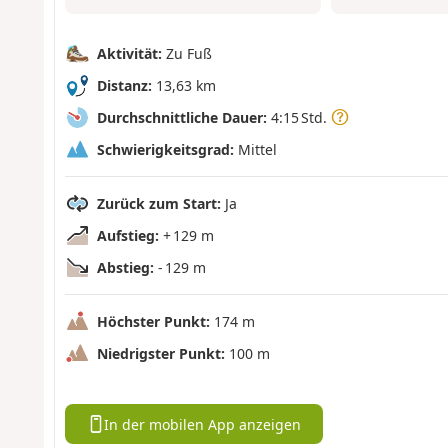
Aktivität:
Zu Fuß
Distanz:
13,63 km
Durchschnittliche Dauer:
4:15 Std.
Schwierigkeitsgrad:
Mittel
Zurück zum Start:
Ja
Aufstieg:
+ 129 m
Abstieg:
- 129 m
Höchster Punkt:
174 m
Niedrigster Punkt:
100 m
In der mobilen App anzeigen