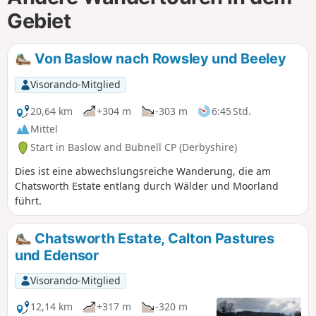
Gebiet
Von Baslow nach Rowsley und Beeley
Visorando-Mitglied
20,64 km
+304 m
-303 m
6:45 Std.
Mittel
Start in Baslow and Bubnell CP (Derbyshire)
Dies ist eine abwechslungsreiche Wanderung, die am
Chatsworth Estate entlang durch Wälder und Moorland
führt.
Chatsworth Estate, Calton Pastures
und Edensor
Visorando-Mitglied
12,14 km
+317 m
-320 m