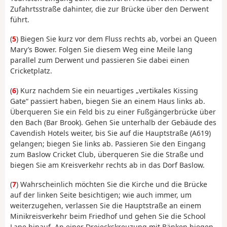
Zufahrtsstraße dahinter, die zur Brücke über den Derwent
führt.
(
5
) Biegen Sie kurz vor dem Fluss rechts ab, vorbei an Queen
Mary’s Bower. Folgen Sie diesem Weg eine Meile lang
parallel zum Derwent und passieren Sie dabei einen
Cricketplatz.
(
6
) Kurz nachdem Sie ein neuartiges „vertikales Kissing
Gate“ passiert haben, biegen Sie an einem Haus links ab.
Überqueren Sie ein Feld bis zu einer Fußgängerbrücke über
den Bach (Bar Brook). Gehen Sie unterhalb der Gebäude des
Cavendish Hotels weiter, bis Sie auf die Hauptstraße (A619)
gelangen; biegen Sie links ab. Passieren Sie den Eingang
zum Baslow Cricket Club, überqueren Sie die Straße und
biegen Sie am Kreisverkehr rechts ab in das Dorf Baslow.
(
7
) Wahrscheinlich möchten Sie die Kirche und die Brücke
auf der linken Seite besichtigen; wie auch immer, um
weiterzugehen, verlassen Sie die Hauptstraße an einem
Minikreisverkehr beim Friedhof und gehen Sie die School
Lane hinauf. An einer Dreieckskreuzung mit Bänken biegen