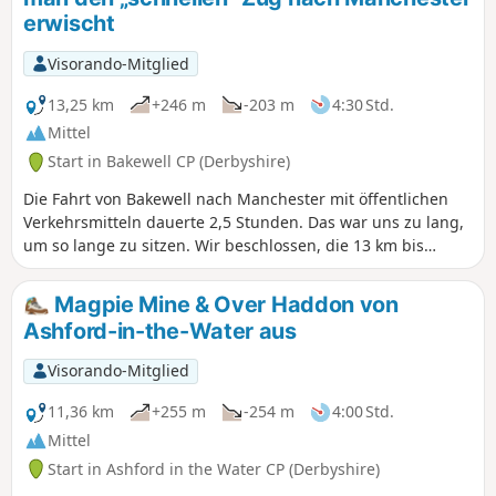
erwischt
Visorando-Mitglied
13,25 km
+246 m
-203 m
4:30 Std.
Mittel
Start in Bakewell CP (Derbyshire)
Die Fahrt von Bakewell nach Manchester mit öffentlichen
Verkehrsmitteln dauerte 2,5 Stunden. Das war uns zu lang,
um so lange zu sitzen. Wir beschlossen, die 13 km bis
Grindleford zu Fuß zu gehen (3,5 Stunden) und dort den
Zug zu nehmen (1 Stunde bis Manchester Piccadilly). Der
Magpie Mine & Over Haddon von
Start ist etwas abrupt, der Abschnitt entlang des Flusses ist
Ashford-in-the-Water aus
wunderschön, und 5 Minuten vor dem Bahnhof gibt es
einen Pub, falls man den Zug verpasst hat (oder wenn man
Visorando-Mitglied
zu früh für den nächsten ist) ...
11,36 km
+255 m
-254 m
4:00 Std.
Mittel
Start in Ashford in the Water CP (Derbyshire)