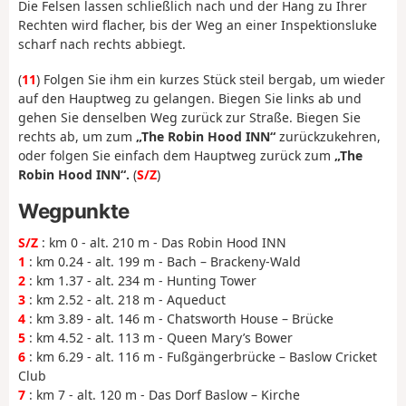
Die Felsen lassen schließlich nach und der Hang zu Ihrer
Rechten wird flacher, bis der Weg an einer Inspektionsluke
scharf nach rechts abbiegt.
(
11
) Folgen Sie ihm ein kurzes Stück steil bergab, um wieder
auf den Hauptweg zu gelangen. Biegen Sie links ab und
gehen Sie denselben Weg zurück zur Straße. Biegen Sie
rechts ab, um zum
„The Robin Hood INN“
zurückzukehren,
oder folgen Sie einfach dem Hauptweg zurück zum
„The
Robin Hood INN“.
(
S/Z
)
Wegpunkte
S/Z
: km 0 - alt. 210 m - Das Robin Hood INN
1
: km 0.24 - alt. 199 m - Bach – Brackeny-Wald
2
: km 1.37 - alt. 234 m - Hunting Tower
3
: km 2.52 - alt. 218 m - Aqueduct
4
: km 3.89 - alt. 146 m - Chatsworth House – Brücke
5
: km 4.52 - alt. 113 m - Queen Mary’s Bower
6
: km 6.29 - alt. 116 m - Fußgängerbrücke – Baslow Cricket
Club
7
: km 7 - alt. 120 m - Das Dorf Baslow – Kirche