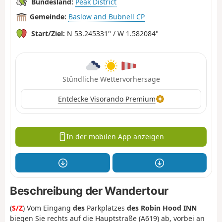
Bundesland:
Peak District
Gemeinde:
Baslow and Bubnell CP
Start/Ziel:
N 53.245331° / W 1.582084°
Stündliche Wettervorhersage
Entdecke Visorando Premium
In der mobilen App anzeigen
Beschreibung der Wandertour
(
S/Z
) Vom Eingang
des
Parkplatzes
des Robin Hood INN
biegen Sie rechts auf die Hauptstraße (A619) ab, vorbei an