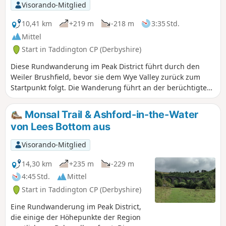
Visorando-Mitglied
10,41 km
+219 m
-218 m
3:35 Std.
Mittel
Start in Taddington CP (Derbyshire)
Diese Rundwanderung im Peak District führt durch den
Weiler Brushfield, bevor sie dem Wye Valley zurück zum
Startpunkt folgt. Die Wanderung führt an der berüchtigten
Litton Mill, Cressbrook und Monsal Head vorbei.
Monsal Trail & Ashford-in-the-Water
von Lees Bottom aus
Visorando-Mitglied
14,30 km
+235 m
-229 m
4:45 Std.
Mittel
Start in Taddington CP (Derbyshire)
Eine Rundwanderung im Peak District,
die einige der Höhepunkte der Region