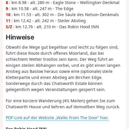
8
: km 8.98 - alt. 280 m - Eagle Stone – Wellington-Denkmal
9
: km 10.58 - alt. 247 m - The Edge
10
: km 11.53 - alt. 302 m - Die Säule des Nelson-Denkmals
11
: km 12.42 - alt. 242 m - Steiler Abstieg
S/Z
: km 12.76 - alt. 210 m - Das Robin Hood INN
Hinweise
Obwohl die Wege gut begehbar und leicht zu folgen sind,
führt diese Route durch offenes Moorland, das bei
schlechtem Wetter trostlos sein kann. Der Weg führt an
einigen steilen Abhängen vorbei, und es gibt einen langen
Anstieg aus Baslow heraus sowie eine (optionale) steile
Kletterpartie und einen Abstieg am Birchen Edge.
Sonderwege durch das Chatsworth Estate können
gelegentlich wegen Veranstaltungen gesperrt sein.
Für eine kürzere Wanderung (4½ Meilen) gehen Sie zum
Chatsworth House und kehren auf demselben Weg zurück.
PDF-Link auf der Website „Walks From The Door“ hier.
Das Robin Hood INN