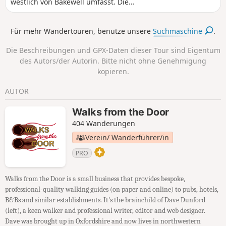
westlich von Bakewell umfasst. Die
Route führt unter anderem entlang des
Flusses Wye, vorbei an Monsal Head
Für mehr Wandertouren, benutze unsere
Suchmaschine
.
und über einen Abschnitt des Monsal
Trail und durch den Great Shacklow
Die Beschreibungen und GPX-Daten dieser Tour sind Eigentum
Wood. Die Wanderung hat es zum
des Autors/der Autorin. Bitte nicht ohne Genehmigung
Schluss noch einmal in sich, da gegen
kopieren.
Ende ein langer Aufstieg zu bewältigen
ist.
AUTOR
Walks from the Door
404 Wanderungen
Verein/ Wanderführer/in
PRO
Walks from the Door is a small business that provides bespoke,
professional-quality walking guides (on paper and online) to pubs, hotels,
B&Bs and similar establishments. It's the brainchild of Dave Dunford
(left), a keen walker and professional writer, editor and web designer.
Dave was brought up in Oxfordshire and now lives in northwestern