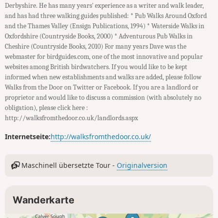
Derbyshire. He has many years' experience as a writer and walk leader,
and has had three walking guides published: * Pub Walks Around Oxford
and the Thames Valley (Ensign Publications, 1994) * Waterside Walks in
Oxfordshire (Countryside Books, 2000) * Adventurous Pub Walks in
Cheshire (Countryside Books, 2010) For many years Dave was the
webmaster for birdguides.com, one of the most innovative and popular
websites among British birdwatchers. If you would like to be kept
informed when new establishments and walks are added, please follow
Walks from the Door on Twitter or Facebook. If you are a landlord or
proprietor and would like to discuss a commission (with absolutely no
obligation), please click here :
http://walksfromthedoor.co.uk/landlords.aspx
Internetseite:
http://walksfromthedoor.co.uk/
Maschinell übersetzte Tour -
Originalversion
Wanderkarte