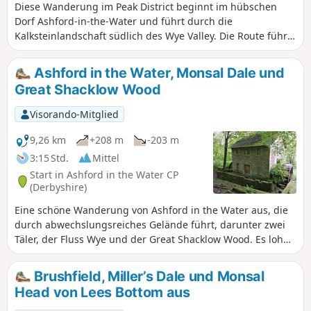
Diese Wanderung im Peak District beginnt im hübschen
Dorf Ashford-in-the-Water und führt durch die
Kalksteinlandschaft südlich des Wye Valley. Die Route führt
zu den Überresten der Magpie Mine und zum Dorf Over
Haddon und verläuft größtenteils auf Feldwegen.
Ashford in the Water, Monsal Dale und
Great Shacklow Wood
Visorando-Mitglied
9,26 km
+208 m
-203 m
3:15 Std.
Mittel
Start in Ashford in the Water CP
(Derbyshire)
Eine schöne Wanderung von Ashford in the Water aus, die
durch abwechslungsreiches Gelände führt, darunter zwei
Täler, der Fluss Wye und der Great Shacklow Wood. Es lohnt
sich!
Brushfield, Miller’s Dale und Monsal
Head von Lees Bottom aus