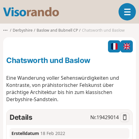
V
T
i
o
s
g
o
•••
Derbyshire
Baslow and Bubnell CP
Chatsworth und Baslow
g
r
l
a
e
n
n
d
Chatsworth und Baslow
a
o
v
i
Eine Wanderung voller Sehenswürdigkeiten und
g
Kontraste, von prähistorischer Felskunst über
a
prächtige Architektur bis hin zum klassischen
t
Derbyshire-Sandstein.
i
o
n
Details
Nr.
19429014
Erstelldatum
18 Feb 2022