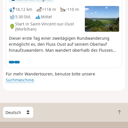
18,12 km
+118 m
-110 m
5:30 Std.
Mittel
Start in Saint-Vincent-sur-Oust
(Morbihan)
Dieser erste Tag einer zweitägigen Rundwanderung
ermöglicht es, den Fluss Oust auf seinem Oberlauf
hinaufzuwandern. Man wandert oberhalb des Flusses
und hat so einen sehr schönen Blick auf die Île aux Pies.
Der letzte Abschnitt verläuft eher durch Wald und
Wiesen.
Für mehr Wandertouren, benutze bitte unsere
Suchmaschine
.
W
Z
ä
u
h
r
l