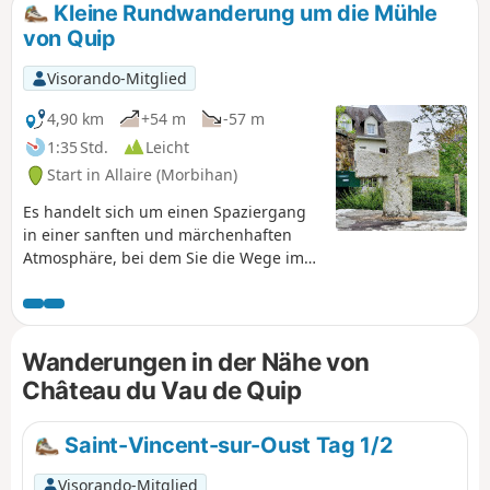
Kleine Rundwanderung um die Mühle
von Quip
Visorando-Mitglied
4,90 km
+54 m
-57 m
1:35 Std.
Leicht
Start in Allaire (Morbihan)
Es handelt sich um einen Spaziergang
in einer sanften und märchenhaften
Atmosphäre, bei dem Sie die Wege im
Unterholz und die Kühle des
langgestreckten Teiches der Mühle von
Quip aus dem 18. Jahrhundert genießen
können.
Wanderungen in der Nähe von
Château du Vau de Quip
Saint-Vincent-sur-Oust Tag 1/2
Visorando-Mitglied